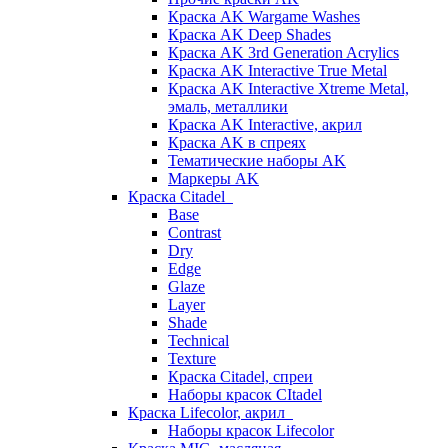
Краска AK Wargame Washes
Краска AK Deep Shades
Краска AK 3rd Generation Acrylics
Краска AK Interactive True Metal
Краска AK Interactive Xtreme Metal,
эмаль, металлики
Краска AK Interactive, акрил
Краска AK в спреях
Тематические наборы AK
Маркеры AK
Краска Citadel
Base
Contrast
Dry
Edge
Glaze
Layer
Shade
Technical
Texture
Краска Citadel, спреи
Наборы красок CItadel
Краска Lifecolor, акрил
Наборы красок Lifecolor