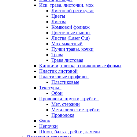
Иск. трава, листочки, мох
Листовой ретикулят
Цветы
Листва
Комковой фолиаж
Цветочные вьюны
Листва (Laser Cut)
Мох макетный
Пучки травы, кочки
Трава
Трава листовая
Кирпичи, плитка, силиконовые формы
Пластик листовой
Пластиковые профили
Пластиковые
Текстуры
Обои
Проволока, прутки, трубки
Мет. стержни
Металлические трубки
Проволока
Флок
Цепочки
Шпон, бальза, рейки, ламели