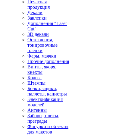
Печатная
продукция
Декали
Заклепки
Дополнения "Laser
Cut"
3D декали
Остекления,
тонировочные
пленки
Фары, маячки
Прочие дополнения
Винты, якоря,
кнехты
Колеса
Штампы
Бочки, ящики,
паллеты, канистры
Электрификация
моделей
Антенны
Заборы, плиты,
преграды
Фигурки и объекты
для макетов