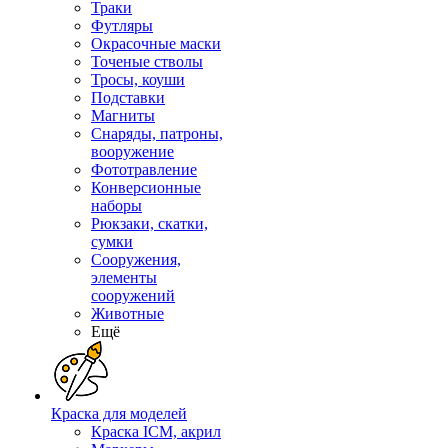
Траки
Футляры
Окрасочные маски
Точеные стволы
Тросы, коуши
Подставки
Магниты
Снаряды, патроны,
вооружение
Фототравление
Конверсионные
наборы
Рюкзаки, скатки,
сумки
Сооружения,
элементы
сооружений
Животные
Ещё
Краска для моделей
Краска ICM, акрил