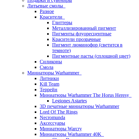
Подарки и сувениры
Литьевые смолы
Разное
Красители
Глиттеры
Металлизированный пигмент
Пигменты флуоресцентные
Красители прозрачные
Пигмент люминофор (светится в
темноте)
Пигментные пасты (сплошной цвет)
Силиконы
Смола
Миниатюры Warhammer
Литники
Kill Team
Террейн
Миниатюры Warhammer The Horus Heresy
Legiones Astartes
3D печатные миниатюры Warhammer
Lord Of The Rings
Necromunda
Аксессуары
Миниатюры Warcry
Миниатюры Warhammer 40K