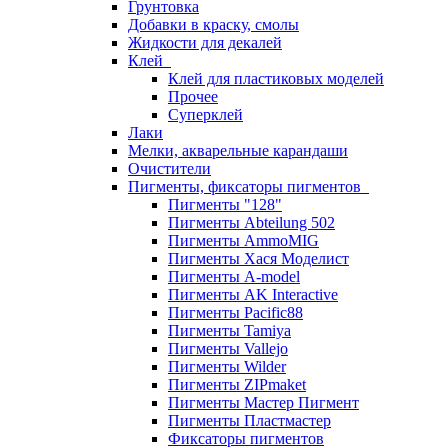
Грунтовка
Добавки в краску, смолы
Жидкости для декалей
Клей
Клей для пластиковых моделей
Прочее
Суперклей
Лаки
Мелки, акварельные карандаши
Очистители
Пигменты, фиксаторы пигментов
Пигменты "128"
Пигменты Abteilung 502
Пигменты AmmoMIG
Пигменты Хася Моделист
Пигменты A-model
Пигменты AK Interactive
Пигменты Pacific88
Пигменты Tamiya
Пигменты Vallejo
Пигменты Wilder
Пигменты ZIPmaket
Пигменты Мастер Пигмент
Пигменты Пластмастер
Фиксаторы пигментов