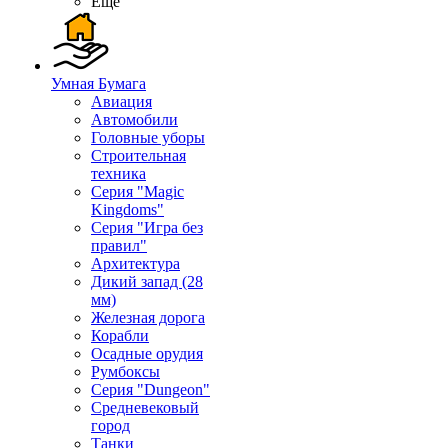
Ещё
Умная Бумага
Авиация
Автомобили
Головные уборы
Строительная
техника
Серия "Magic
Kingdoms"
Серия "Игра без
правил"
Архитектура
Дикий запад (28
мм)
Железная дорога
Корабли
Осадные орудия
Румбоксы
Серия "Dungeon"
Средневековый
город
Танки