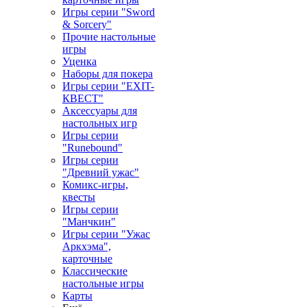
Игры серии "Sword
& Sorcery"
Прочие настольные
игры
Уценка
Наборы для покера
Игры серии "EXIT-
КВЕСТ"
Аксессуары для
настольных игр
Игры серии
"Runebound"
Игры серии
"Древний ужас"
Комикс-игры,
квесты
Игры серии
"Манчкин"
Игры серии "Ужас
Аркхэма",
карточные
Классические
настольные игры
Карты