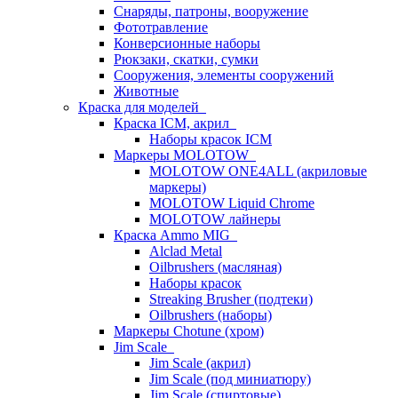
Снаряды, патроны, вооружение
Фототравление
Конверсионные наборы
Рюкзаки, скатки, сумки
Сооружения, элементы сооружений
Животные
Краска для моделей
Краска ICM, акрил
Наборы красок ICM
Маркеры MOLOTOW
MOLOTOW ONE4ALL (акриловые
маркеры)
MOLOTOW Liquid Chrome
MOLOTOW лайнеры
Краска Ammo MIG
Alclad Metal
Oilbrushers (масляная)
Наборы красок
Streaking Brusher (подтеки)
Oilbrushers (наборы)
Маркеры Chotune (хром)
Jim Scale
Jim Scale (акрил)
Jim Scale (под миниатюру)
Jim Scale (спиртовые)