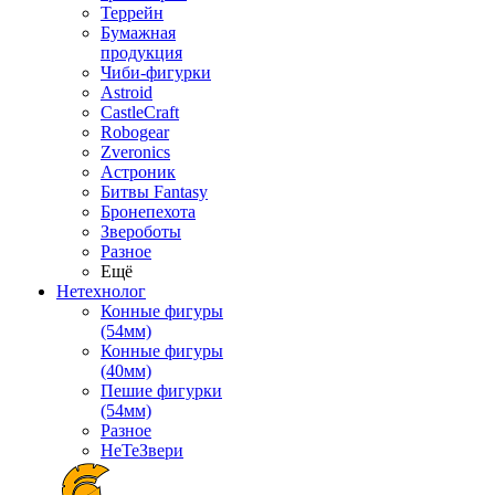
Террейн
Бумажная
продукция
Чиби-фигурки
Astroid
CastleCraft
Robogear
Zveronics
Астроник
Битвы Fantasy
Бронепехота
Звероботы
Разное
Ещё
Нетехнолог
Конные фигуры
(54мм)
Конные фигуры
(40мм)
Пешие фигурки
(54мм)
Разное
НеТеЗвери