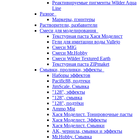
Реактивируемые пигменты Wilder Aqua
Line
Разное
Маркеры, пэинтеры
Растворители, разбавители
Смеси для моделирования
Текстурная паста Хася Моделист
Гели для имитации воды Vallejo
Смеси MIG
Смеси Mr.Hobby
Смеси Wilder Textured Earth
Текстурная паста ZIPmaket
Смывки, проливки, эффекты
Наборы эффектов
Pacific88, подтеки
JimScale. Смывка
"128", эффекты
"128", смывка
"128", подтёки
Ammo Mig
Хася Моделист. Тонировочные пасты
Хася Моделист. Эффекты
Хася Моделист. Смывки
AK, чернила, смывки и эффекты
Mr.Hobby. Смывка