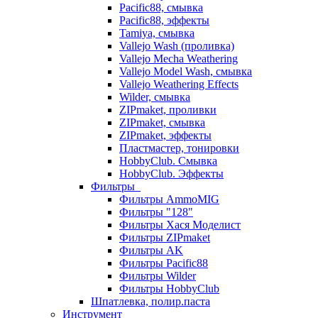
Pacific88, смывка
Pacific88, эффекты
Tamiya, смывка
Vallejo Wash (проливка)
Vallejo Mecha Weathering
Vallejo Model Wash, смывка
Vallejo Weathering Effects
Wilder, смывка
ZIPmaket, проливки
ZIPmaket, смывка
ZIPmaket, эффекты
Пластмастер, тонировки
HobbyClub. Смывка
HobbyClub. Эффекты
Фильтры
Фильтры AmmoMIG
Фильтры "128"
Фильтры Хася Моделист
Фильтры ZIPmaket
Фильтры AK
Фильтры Pacific88
Фильтры Wilder
Фильтры HobbyClub
Шпатлевка, полир.паста
Инструмент