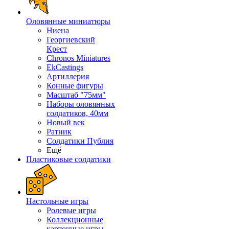
Оловянные миниатюры
Ниена
Георгиевский
Крест
Chronos Miniatures
EkCastings
Артиллерия
Конные фигуры
Масштаб "75мм"
Наборы оловянных
солдатиков, 40мм
Новый век
Ратник
Солдатики Публия
Ещё
Пластиковые солдатики
Настольные игры
Ролевые игры
Коллекционные
карточные игры