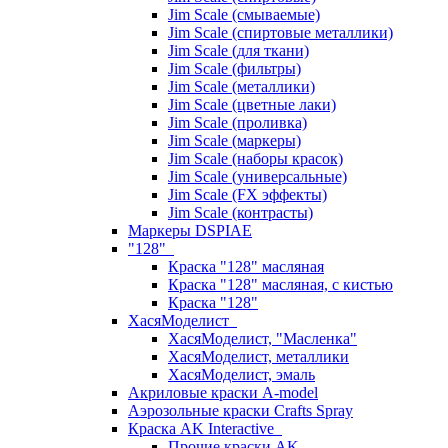
Jim Scale (смываемые)
Jim Scale (спиртовые металлики)
Jim Scale (для ткани)
Jim Scale (фильтры)
Jim Scale (металлики)
Jim Scale (цветные лаки)
Jim Scale (проливка)
Jim Scale (маркеры)
Jim Scale (наборы красок)
Jim Scale (универсальные)
Jim Scale (FX эффекты)
Jim Scale (контрасты)
Маркеры DSPIAE
"128"
Краска "128" масляная
Краска "128" масляная, с кистью
Краска "128"
ХасяМоделист
ХасяМоделист, "Масленка"
ХасяМоделист, металлики
ХасяМоделист, эмаль
Акриловые краски A-model
Аэрозольные краски Crafts Spray
Краска AK Interactive
Прочие краски AK