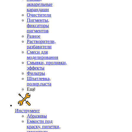
акварельные
карандаши
Очистители
Пигменты,
фиксаторы
пигментов
Разное
Растворители,
разбавители
Смеси для
моделирования
Смывки, проливки,
эффекты
Фильтры
Шпатлевка,
полир.паста
Ещё
Инструмент
Абразивы
Емкости под
краску, пипетки,
смесители