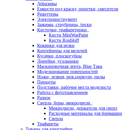
Абразивы
Емкости под краску, пипетки, смесители
Риветтеры
Электроинструмент
Зажимы, струбцины, тиски
Кисточки, трафаретники
Кисти MiniWarPaint
Кисти Roubloff
Коврики для резки
Контейнеры для мелочей
Кусачки, плоскогубцы
Линейки, угольники
Маскировочная лента, Blue Такк
Моделирование поверхностей
Ножи, лезвия, реж.циркули, пилы
Пинцеты
Подставки, рабочие места моделиста
Работа с фототравлением
Разное
Сверла, боры, микродрели
Микродрели, держатели для сверл
Расходные материалы для бормашин
Сверла
Трафареты
Товары для аэрографии