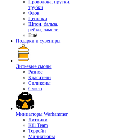
Проволока, прутки,
трубки
Флок
Цепочки
Шпон, бальза,
рейки, ламели
Ещё
Подарки и сувениры
Литьевые смолы
Разное
Красители
Силиконы
Смола
Миниатюры Warhammer
Литники
Kill Team
Террейн
Миниатюры