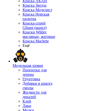
Краска АКАН
Краска Звезда
Краска Моделист
Краска Невская
палитра
Краска-спрей
Ghiant (акрил)
Краски Wilder,
масляные, матовые
Краска Machete
Ещё
Модельная химия
Пропитки для
дерева
Грунтовка
Добавки в краску,
смолы
Жидкости для
декалей
Клей
Лаки
Мелки,