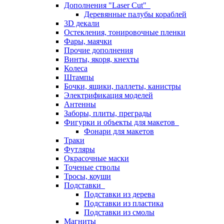
Дополнения "Laser Cut"
Деревянные палубы кораблей
3D декали
Остекления, тонировочные пленки
Фары, маячки
Прочие дополнения
Винты, якоря, кнехты
Колеса
Штампы
Бочки, ящики, паллеты, канистры
Электрификация моделей
Антенны
Заборы, плиты, преграды
Фигурки и объекты для макетов
Фонари для макетов
Траки
Футляры
Окрасочные маски
Точеные стволы
Тросы, коуши
Подставки
Подставки из дерева
Подставки из пластика
Подставки из смолы
Магниты