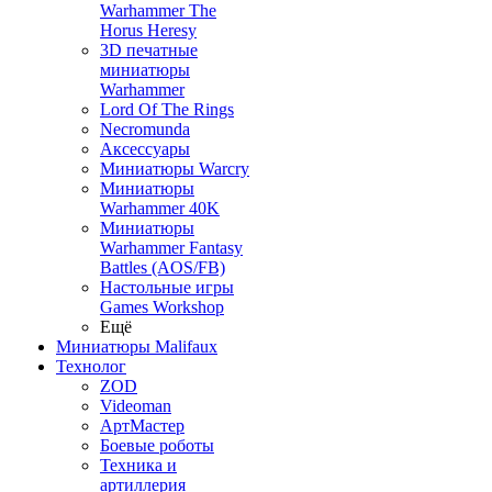
Warhammer The
Horus Heresy
3D печатные
миниатюры
Warhammer
Lord Of The Rings
Necromunda
Аксессуары
Миниатюры Warcry
Миниатюры
Warhammer 40K
Миниатюры
Warhammer Fantasy
Battles (AOS/FB)
Настольные игры
Games Workshop
Ещё
Миниатюры Malifaux
Технолог
ZOD
Videoman
АртМастер
Боевые роботы
Техника и
артиллерия