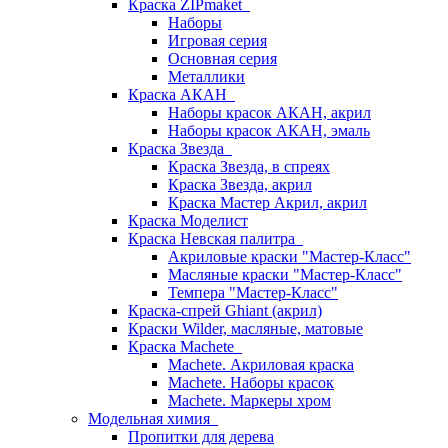
Краска ZIPmaket
Наборы
Игровая серия
Основная серия
Металлики
Краска АКАН
Наборы красок АКАН, акрил
Наборы красок АКАН, эмаль
Краска Звезда
Краска Звезда, в спреях
Краска Звезда, акрил
Краска Мастер Акрил, акрил
Краска Моделист
Краска Невская палитра
Акриловые краски "Мастер-Класс"
Масляные краски "Мастер-Класс"
Темпера "Мастер-Класс"
Краска-спрей Ghiant (акрил)
Краски Wilder, масляные, матовые
Краска Machete
Machete. Акриловая краска
Machete. Наборы красок
Machete. Маркеры хром
Модельная химия
Пропитки для дерева