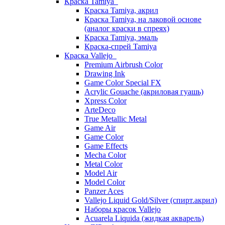
Краска Tamiya
Краска Tamiya, акрил
Краска Tamiya, на лаковой основе
(аналог краски в спреях)
Краска Tamiya, эмаль
Краска-спрей Tamiya
Краска Vallejo
Premium Airbrush Color
Drawing Ink
Game Color Special FX
Acrylic Gouache (акриловая гуашь)
Xpress Color
ArteDeco
True Metallic Metal
Game Air
Game Color
Game Effects
Mecha Color
Metal Color
Model Air
Model Color
Panzer Aces
Vallejo Liquid Gold/Silver (спирт.акрил)
Наборы красок Vallejo
Acuarela Liquida (жидкая акварель)