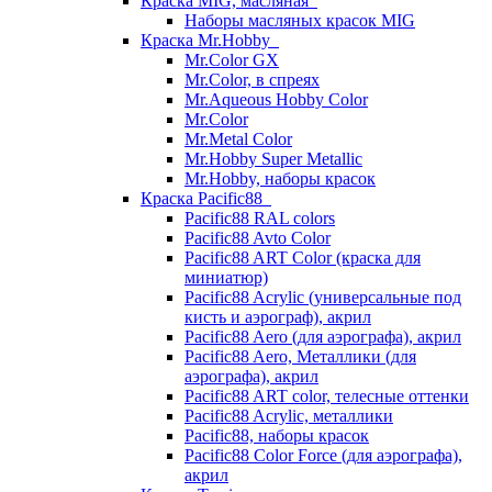
Краска MIG, масляная
Наборы масляных красок MIG
Краска Mr.Hobby
Mr.Color GX
Mr.Color, в спреях
Mr.Aqueous Hobby Color
Mr.Color
Mr.Metal Color
Mr.Hobby Super Metallic
Mr.Hobby, наборы красок
Краска Pacific88
Pacific88 RAL colors
Pacific88 Avto Color
Pacific88 ART Color (краска для
миниатюр)
Pacific88 Acrylic (универсальные под
кисть и аэрограф), акрил
Pacific88 Aero (для аэрографа), акрил
Pacific88 Aero, Металлики (для
аэрографа), акрил
Pacific88 ART color, телесные оттенки
Pacific88 Acrylic, металлики
Pacific88, наборы красок
Pacific88 Color Force (для аэрографа),
акрил