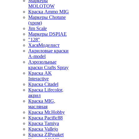
Маркеры
MOLOTOW
Краска Ammo MIG
Маркеры Chotune
(хром)
Jim Scale
Маркеры DSPIAE
"128"
ХасяМоделист
Акриловые краски
A-model
Аэрозольные
краски Crafts Spray
Краска AK
Interactive
Краска Citadel
Краска Lifecolor,
акрил
Краска MIG,
масляная
Краска Mr.Hobby
Краска Pacific88
Краска Tamiya
Краска Vallejo
Краска ZIPmaket