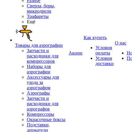
Разное
Сверла, боры,
микродрели
Трафареты
Ещё
Как купить
О нас
Товары для аэрографии
Условия
Запчасти и
Акции
оплаты
Но
расходники для
Условия
По
компрессоров
доставки
Наборы для
аэрографии
Аксессуары для
ухода за
аэрографом
Аэрографы
Запчасти и
расходники для
аэрографов
Компрессоры
Окрасочные боксы
Подставки,
держатели