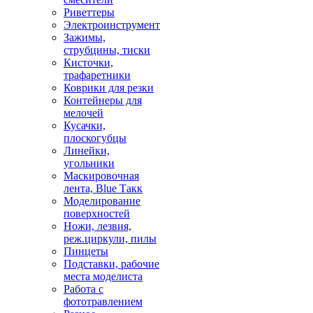
Риветтеры
Электроинструмент
Зажимы,
струбцины, тиски
Кисточки,
трафаретники
Коврики для резки
Контейнеры для
мелочей
Кусачки,
плоскогубцы
Линейки,
угольники
Маскировочная
лента, Blue Такк
Моделирование
поверхностей
Ножи, лезвия,
реж.циркули, пилы
Пинцеты
Подставки, рабочие
места моделиста
Работа с
фототравлением