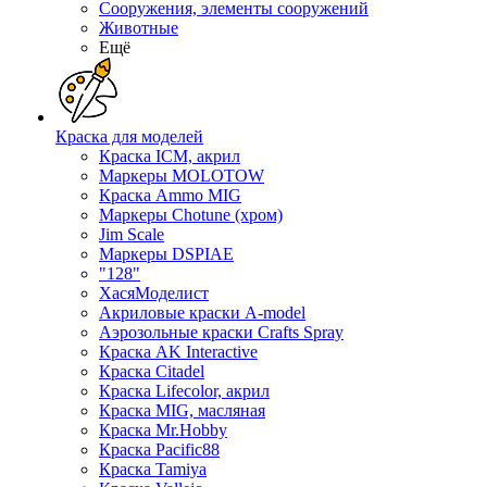
Сооружения, элементы сооружений
Животные
Ещё
Краска для моделей
Краска ICM, акрил
Маркеры MOLOTOW
Краска Ammo MIG
Маркеры Chotune (хром)
Jim Scale
Маркеры DSPIAE
"128"
ХасяМоделист
Акриловые краски A-model
Аэрозольные краски Crafts Spray
Краска AK Interactive
Краска Citadel
Краска Lifecolor, акрил
Краска MIG, масляная
Краска Mr.Hobby
Краска Pacific88
Краска Tamiya