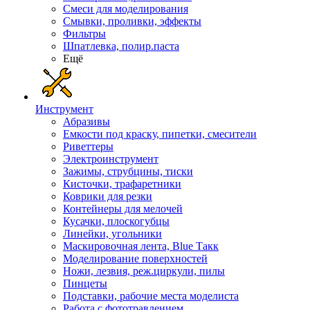
Смеси для моделирования
Смывки, проливки, эффекты
Фильтры
Шпатлевка, полир.паста
Ещё
Инструмент
Абразивы
Емкости под краску, пипетки, смесители
Риветтеры
Электроинструмент
Зажимы, струбцины, тиски
Кисточки, трафаретники
Коврики для резки
Контейнеры для мелочей
Кусачки, плоскогубцы
Линейки, угольники
Маскировочная лента, Blue Такк
Моделирование поверхностей
Ножи, лезвия, реж.циркули, пилы
Пинцеты
Подставки, рабочие места моделиста
Работа с фототравлением