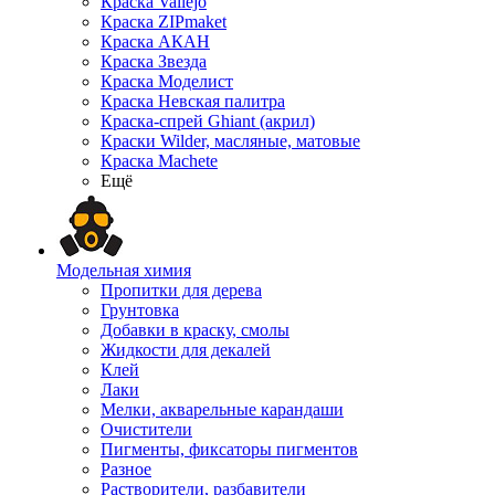
Краска Vallejo
Краска ZIPmaket
Краска АКАН
Краска Звезда
Краска Моделист
Краска Невская палитра
Краска-спрей Ghiant (акрил)
Краски Wilder, масляные, матовые
Краска Machete
Ещё
Модельная химия
Пропитки для дерева
Грунтовка
Добавки в краску, смолы
Жидкости для декалей
Клей
Лаки
Мелки, акварельные карандаши
Очистители
Пигменты, фиксаторы пигментов
Разное
Растворители, разбавители