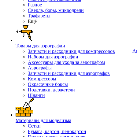
Разное
Сверла, боры, микродрели
Трафареты
Ещё
Товары для аэрографии
А
Запчасти и расходники для компрессоров
Наборы для аэрографии
Аксессуары для ухода за аэрографом
Аэрографы
Запчасти и расходники для аэрографов
Компрессоры
Окрасочные боксы
Подставки, держатели
Шланги
Материалы для моделизма
Сетки
Бумага, картон, пенокартон
Грунты, песок, камни, снег