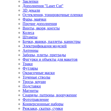
Заклепки
Дополнения "Laser Cut"
3D декали
Остекления, тонировочные пленки
Фары, маячки
Прочие дополнения
Винты, якоря, кнехты
Колеса
Штампы
Бочки, ящики, паллеты, канистры
Электрификация моделей
Антенны
Заборы, плиты, преграды
Фигурки и объекты для макетов
Траки
Футляры
Окрасочные маски
Точеные стволы
Тросы, коуши
Подставки
Магниты
Снаряды, патроны, вооружение
Фототравление
Конверсионные наборы
Рюкзаки, скатки, сумки