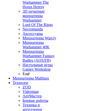
Warhammer The
Horus Heresy
3D печатные
миниатюры
Warhammer
Lord Of The Rings
Necromunda
Аксессуары
Миниатюры Warcry
Миниатюры
Warhammer 40K
Миниатюры
Warhammer Fantasy
Battles (AOS/FB)
Настольные игры
Games Workshop
Ещё
Миниатюры Malifaux
Технолог
ZOD
Videoman
АртМастер
Боевые роботы
Техника и
артиллерия