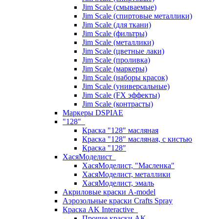
Jim Scale (смываемые)
Jim Scale (спиртовые металлики)
Jim Scale (для ткани)
Jim Scale (фильтры)
Jim Scale (металлики)
Jim Scale (цветные лаки)
Jim Scale (проливка)
Jim Scale (маркеры)
Jim Scale (наборы красок)
Jim Scale (универсальные)
Jim Scale (FX эффекты)
Jim Scale (контрасты)
Маркеры DSPIAE
"128"
Краска "128" масляная
Краска "128" масляная, с кистью
Краска "128"
ХасяМоделист
ХасяМоделист, "Масленка"
ХасяМоделист, металлики
ХасяМоделист, эмаль
Акриловые краски A-model
Аэрозольные краски Crafts Spray
Краска AK Interactive
Прочие краски AK