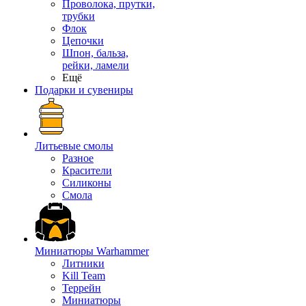
Проволока, прутки,
трубки
Флок
Цепочки
Шпон, бальза,
рейки, ламели
Ещё
Подарки и сувениры
Литьевые смолы
Разное
Красители
Силиконы
Смола
Миниатюры Warhammer
Литники
Kill Team
Террейн
Миниатюры