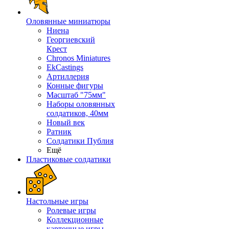
Оловянные миниатюры
Ниена
Георгиевский
Крест
Chronos Miniatures
EkCastings
Артиллерия
Конные фигуры
Масштаб "75мм"
Наборы оловянных
солдатиков, 40мм
Новый век
Ратник
Солдатики Публия
Ещё
Пластиковые солдатики
Настольные игры
Ролевые игры
Коллекционные
карточные игры