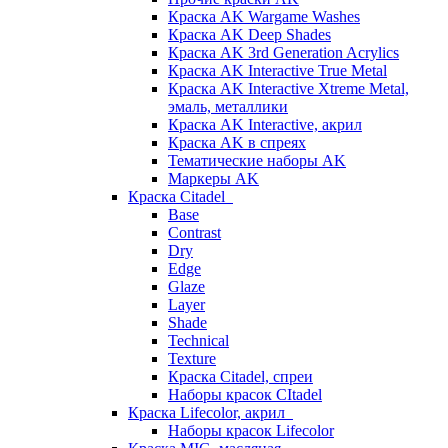
Краска AK Wargame Washes
Краска AK Deep Shades
Краска AK 3rd Generation Acrylics
Краска AK Interactive True Metal
Краска AK Interactive Xtreme Metal,
эмаль, металлики
Краска AK Interactive, акрил
Краска AK в спреях
Тематические наборы AK
Маркеры AK
Краска Citadel
Base
Contrast
Dry
Edge
Glaze
Layer
Shade
Technical
Texture
Краска Citadel, спреи
Наборы красок CItadel
Краска Lifecolor, акрил
Наборы красок Lifecolor