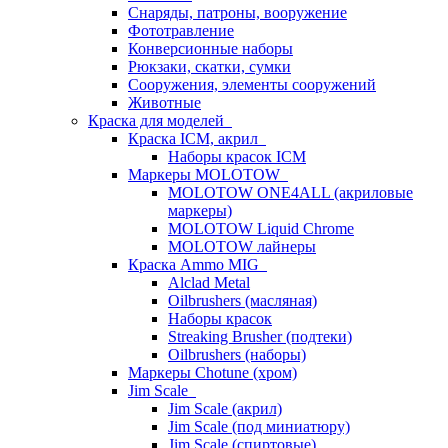
Снаряды, патроны, вооружение
Фототравление
Конверсионные наборы
Рюкзаки, скатки, сумки
Сооружения, элементы сооружений
Животные
Краска для моделей
Краска ICM, акрил
Наборы красок ICM
Маркеры MOLOTOW
MOLOTOW ONE4ALL (акриловые
маркеры)
MOLOTOW Liquid Chrome
MOLOTOW лайнеры
Краска Ammo MIG
Alclad Metal
Oilbrushers (масляная)
Наборы красок
Streaking Brusher (подтеки)
Oilbrushers (наборы)
Маркеры Chotune (хром)
Jim Scale
Jim Scale (акрил)
Jim Scale (под миниатюру)
Jim Scale (спиртовые)