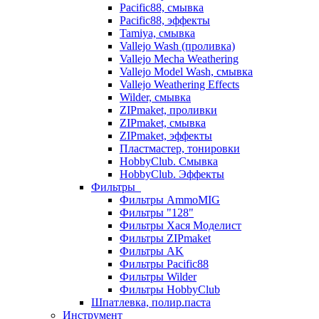
Pacific88, смывка
Pacific88, эффекты
Tamiya, смывка
Vallejo Wash (проливка)
Vallejo Mecha Weathering
Vallejo Model Wash, смывка
Vallejo Weathering Effects
Wilder, смывка
ZIPmaket, проливки
ZIPmaket, смывка
ZIPmaket, эффекты
Пластмастер, тонировки
HobbyClub. Смывка
HobbyClub. Эффекты
Фильтры
Фильтры AmmoMIG
Фильтры "128"
Фильтры Хася Моделист
Фильтры ZIPmaket
Фильтры AK
Фильтры Pacific88
Фильтры Wilder
Фильтры HobbyClub
Шпатлевка, полир.паста
Инструмент