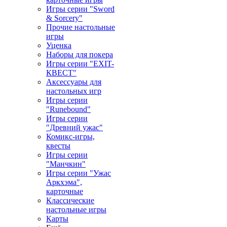
Игры серии "Sword
& Sorcery"
Прочие настольные
игры
Уценка
Наборы для покера
Игры серии "EXIT-
КВЕСТ"
Аксессуары для
настольных игр
Игры серии
"Runebound"
Игры серии
"Древний ужас"
Комикс-игры,
квесты
Игры серии
"Манчкин"
Игры серии "Ужас
Аркхэма",
карточные
Классические
настольные игры
Карты