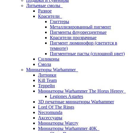
Подарки и сувениры
Литьевые смолы
Разное
Красители
Глиттеры
Металлизированный пигмент
Пигменты флуоресцентные
Красители прозрачные
Пигмент люминофор (светится в
темноте)
Пигментные пасты (сплошной цвет)
Силиконы
Смола
Миниатюры Warhammer
Литники
Kill Team
Террейн
Миниатюры Warhammer The Horus Heresy
Legiones Astartes
3D печатные миниатюры Warhammer
Lord Of The Rings
Necromunda
Аксессуары
Миниатюры Warcry
Миниатюры Warhammer 40K