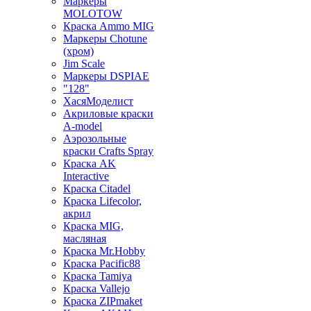
Маркеры
MOLOTOW
Краска Ammo MIG
Маркеры Chotune
(хром)
Jim Scale
Маркеры DSPIAE
"128"
ХасяМоделист
Акриловые краски
A-model
Аэрозольные
краски Crafts Spray
Краска AK
Interactive
Краска Citadel
Краска Lifecolor,
акрил
Краска MIG,
масляная
Краска Mr.Hobby
Краска Pacific88
Краска Tamiya
Краска Vallejo
Краска ZIPmaket