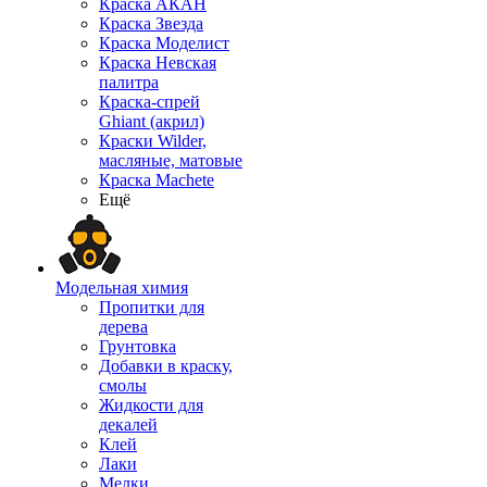
Краска АКАН
Краска Звезда
Краска Моделист
Краска Невская
палитра
Краска-спрей
Ghiant (акрил)
Краски Wilder,
масляные, матовые
Краска Machete
Ещё
Модельная химия
Пропитки для
дерева
Грунтовка
Добавки в краску,
смолы
Жидкости для
декалей
Клей
Лаки
Мелки,