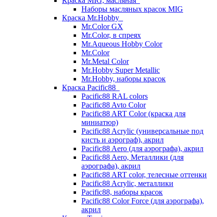
Краска MIG, масляная
Наборы масляных красок MIG
Краска Mr.Hobby
Mr.Color GX
Mr.Color, в спреях
Mr.Aqueous Hobby Color
Mr.Color
Mr.Metal Color
Mr.Hobby Super Metallic
Mr.Hobby, наборы красок
Краска Pacific88
Pacific88 RAL colors
Pacific88 Avto Color
Pacific88 ART Color (краска для
миниатюр)
Pacific88 Acrylic (универсальные под
кисть и аэрограф), акрил
Pacific88 Aero (для аэрографа), акрил
Pacific88 Aero, Металлики (для
аэрографа), акрил
Pacific88 ART color, телесные оттенки
Pacific88 Acrylic, металлики
Pacific88, наборы красок
Pacific88 Color Force (для аэрографа),
акрил