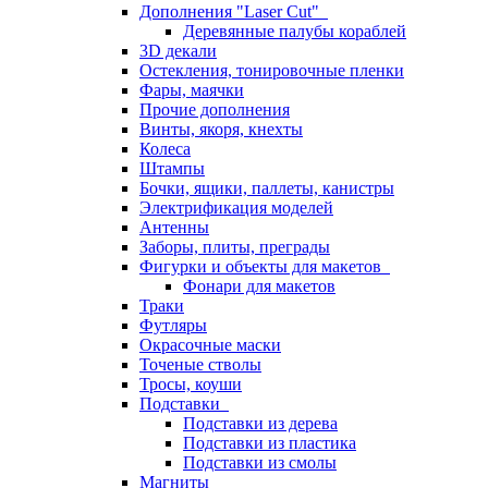
Дополнения "Laser Cut"
Деревянные палубы кораблей
3D декали
Остекления, тонировочные пленки
Фары, маячки
Прочие дополнения
Винты, якоря, кнехты
Колеса
Штампы
Бочки, ящики, паллеты, канистры
Электрификация моделей
Антенны
Заборы, плиты, преграды
Фигурки и объекты для макетов
Фонари для макетов
Траки
Футляры
Окрасочные маски
Точеные стволы
Тросы, коуши
Подставки
Подставки из дерева
Подставки из пластика
Подставки из смолы
Магниты