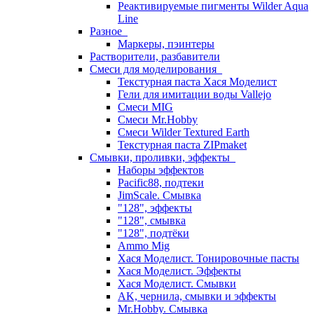
Реактивируемые пигменты Wilder Aqua
Line
Разное
Маркеры, пэинтеры
Растворители, разбавители
Смеси для моделирования
Текстурная паста Хася Моделист
Гели для имитации воды Vallejo
Смеси MIG
Смеси Mr.Hobby
Смеси Wilder Textured Earth
Текстурная паста ZIPmaket
Смывки, проливки, эффекты
Наборы эффектов
Pacific88, подтеки
JimScale. Смывка
"128", эффекты
"128", смывка
"128", подтёки
Ammo Mig
Хася Моделист. Тонировочные пасты
Хася Моделист. Эффекты
Хася Моделист. Смывки
AK, чернила, смывки и эффекты
Mr.Hobby. Смывка