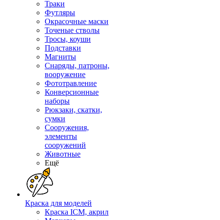
Траки
Футляры
Окрасочные маски
Точеные стволы
Тросы, коуши
Подставки
Магниты
Снаряды, патроны,
вооружение
Фототравление
Конверсионные
наборы
Рюкзаки, скатки,
сумки
Сооружения,
элементы
сооружений
Животные
Ещё
Краска для моделей
Краска ICM, акрил