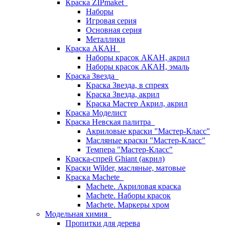
Краска ZIPmaket
Наборы
Игровая серия
Основная серия
Металлики
Краска АКАН
Наборы красок АКАН, акрил
Наборы красок АКАН, эмаль
Краска Звезда
Краска Звезда, в спреях
Краска Звезда, акрил
Краска Мастер Акрил, акрил
Краска Моделист
Краска Невская палитра
Акриловые краски "Мастер-Класс"
Масляные краски "Мастер-Класс"
Темпера "Мастер-Класс"
Краска-спрей Ghiant (акрил)
Краски Wilder, масляные, матовые
Краска Machete
Machete. Акриловая краска
Machete. Наборы красок
Machete. Маркеры хром
Модельная химия
Пропитки для дерева