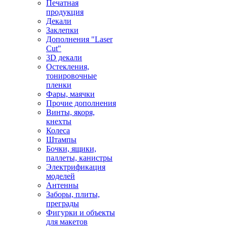
Печатная
продукция
Декали
Заклепки
Дополнения "Laser
Cut"
3D декали
Остекления,
тонировочные
пленки
Фары, маячки
Прочие дополнения
Винты, якоря,
кнехты
Колеса
Штампы
Бочки, ящики,
паллеты, канистры
Электрификация
моделей
Антенны
Заборы, плиты,
преграды
Фигурки и объекты
для макетов