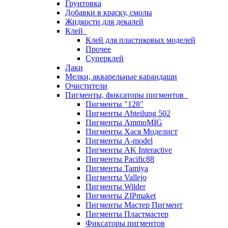
Грунтовка
Добавки в краску, смолы
Жидкости для декалей
Клей
Клей для пластиковых моделей
Прочее
Суперклей
Лаки
Мелки, акварельные карандаши
Очистители
Пигменты, фиксаторы пигментов
Пигменты "128"
Пигменты Abteilung 502
Пигменты AmmoMIG
Пигменты Хася Моделист
Пигменты A-model
Пигменты AK Interactive
Пигменты Pacific88
Пигменты Tamiya
Пигменты Vallejo
Пигменты Wilder
Пигменты ZIPmaket
Пигменты Мастер Пигмент
Пигменты Пластмастер
Фиксаторы пигментов