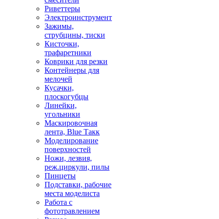
Риветтеры
Электроинструмент
Зажимы,
струбцины, тиски
Кисточки,
трафаретники
Коврики для резки
Контейнеры для
мелочей
Кусачки,
плоскогубцы
Линейки,
угольники
Маскировочная
лента, Blue Такк
Моделирование
поверхностей
Ножи, лезвия,
реж.циркули, пилы
Пинцеты
Подставки, рабочие
места моделиста
Работа с
фототравлением