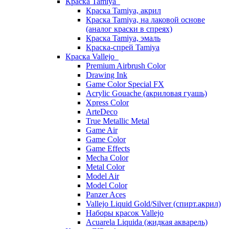
Краска Tamiya
Краска Tamiya, акрил
Краска Tamiya, на лаковой основе
(аналог краски в спреях)
Краска Tamiya, эмаль
Краска-спрей Tamiya
Краска Vallejo
Premium Airbrush Color
Drawing Ink
Game Color Special FX
Acrylic Gouache (акриловая гуашь)
Xpress Color
ArteDeco
True Metallic Metal
Game Air
Game Color
Game Effects
Mecha Color
Metal Color
Model Air
Model Color
Panzer Aces
Vallejo Liquid Gold/Silver (спирт.акрил)
Наборы красок Vallejo
Acuarela Liquida (жидкая акварель)