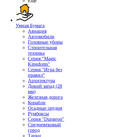
Ещё
Умная Бумага
Авиация
Автомобили
Головные уборы
Строительная
техника
Серия "Magic
Kingdoms"
Серия "Игра без
правил"
Архитектура
Дикий запад (28
мм)
Железная дорога
Корабли
Осадные орудия
Румбоксы
Серия "Dungeon"
Средневековый
город
Танки