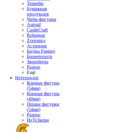
Террейн
Бумажная
продукция
Чиби-фигурки
Astroid
CastleCraft
Robogear
Zveronics
Астроник
Битвы Fantasy
Бронепехота
Звероботы
Разное
Ещё
Нетехнолог
Конные фигуры
(54мм)
Конные фигуры
(40мм)
Пешие фигурки
(54мм)
Разное
НеТеЗвери