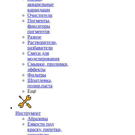
акварельные
карандаши
Очистители
Пигменты,
фиксаторы
пигментов
Разное
Растворители,
разбавители
Смеси для
моделирования
Смывки, проливки,
эффекты
Фильтры
Шпатлевка,
полир.паста
Ещё
Инструмент
Абразивы
Емкости под
краску, пипетки,
смесители