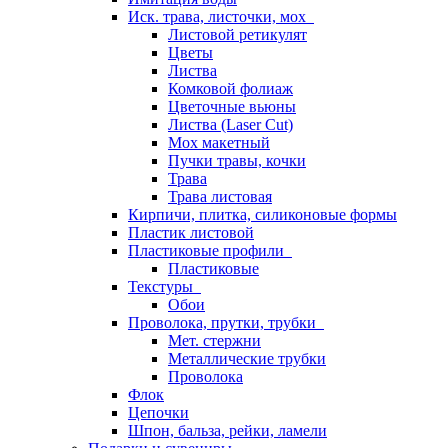
Иск. трава, листочки, мох
Листовой ретикулят
Цветы
Листва
Комковой фолиаж
Цветочные вьюны
Листва (Laser Cut)
Мох макетный
Пучки травы, кочки
Трава
Трава листовая
Кирпичи, плитка, силиконовые формы
Пластик листовой
Пластиковые профили
Пластиковые
Текстуры
Обои
Проволока, прутки, трубки
Мет. стержни
Металлические трубки
Проволока
Флок
Цепочки
Шпон, бальза, рейки, ламели