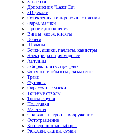
Заклепки
Дополнения "Laser Cut"
3D декали
Остекления, тонировочные пленки
Фары, маячки
Прочие дополнения
Винты, якоря, кнехты
Колеса
Штампы
Бочки, ящики, паллеты, канистры
Электрификация моделей
Антенны
Заборы, плиты, преграды
Фигурки и объекты для макетов
Траки
Футляры
Окрасочные маски
Точеные стволы
Тросы, коуши
Подставки
Магниты
Снаряды, патроны, вооружение
Фототравление
Конверсионные наборы
Рюкзаки, скатки, сумки