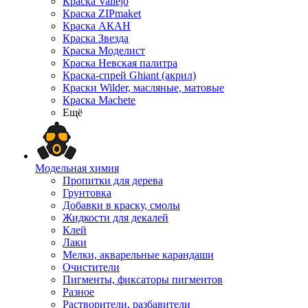
Краска Vallejo
Краска ZIPmaket
Краска АКАН
Краска Звезда
Краска Моделист
Краска Невская палитра
Краска-спрей Ghiant (акрил)
Краски Wilder, масляные, матовые
Краска Machete
Ещё
Модельная химия
Пропитки для дерева
Грунтовка
Добавки в краску, смолы
Жидкости для декалей
Клей
Лаки
Мелки, акварельные карандаши
Очистители
Пигменты, фиксаторы пигментов
Разное
Растворители, разбавители