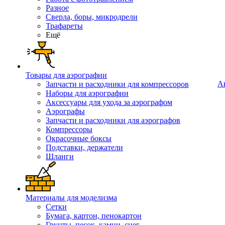
Разное
Сверла, боры, микродрели
Трафареты
Ещё
Товары для аэрографии
А
Запчасти и расходники для компрессоров
Наборы для аэрографии
Аксессуары для ухода за аэрографом
Аэрографы
Запчасти и расходники для аэрографов
Компрессоры
Окрасочные боксы
Подставки, держатели
Шланги
Материалы для моделизма
Сетки
Бумага, картон, пенокартон
Грунты, песок, камни, снег