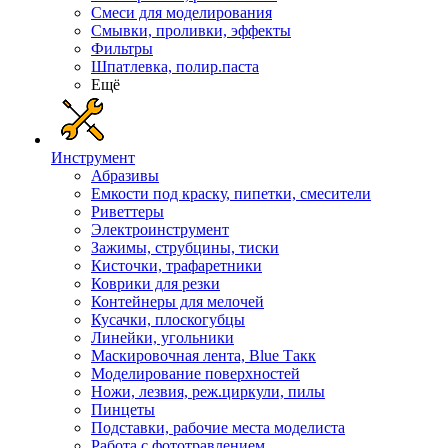
Смеси для моделирования
Смывки, проливки, эффекты
Фильтры
Шпатлевка, полир.паста
Ещё
Инструмент
Абразивы
Емкости под краску, пипетки, смесители
Риветтеры
Электроинструмент
Зажимы, струбцины, тиски
Кисточки, трафаретники
Коврики для резки
Контейнеры для мелочей
Кусачки, плоскогубцы
Линейки, угольники
Маскировочная лента, Blue Такк
Моделирование поверхностей
Ножи, лезвия, реж.циркули, пилы
Пинцеты
Подставки, рабочие места моделиста
Работа с фототравлением