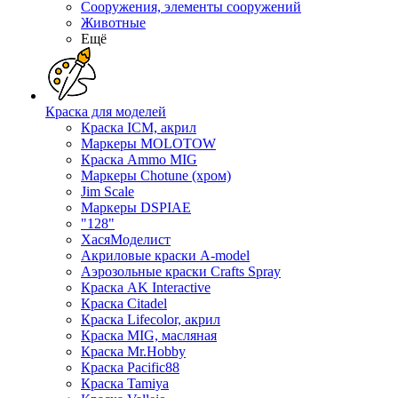
Сооружения, элементы сооружений
Животные
Ещё
Краска для моделей
Краска ICM, акрил
Маркеры MOLOTOW
Краска Ammo MIG
Маркеры Chotune (хром)
Jim Scale
Маркеры DSPIAE
"128"
ХасяМоделист
Акриловые краски A-model
Аэрозольные краски Crafts Spray
Краска AK Interactive
Краска Citadel
Краска Lifecolor, акрил
Краска MIG, масляная
Краска Mr.Hobby
Краска Pacific88
Краска Tamiya