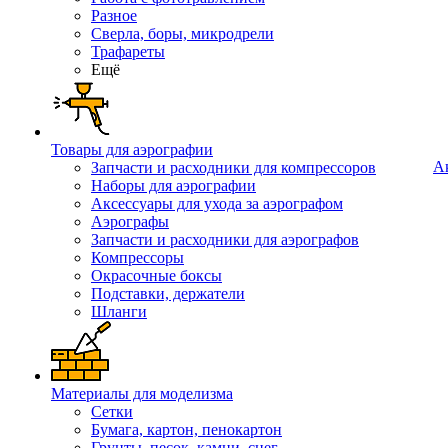
Разное
Сверла, боры, микродрели
Трафареты
Ещё
Товары для аэрографии
А
Запчасти и расходники для компрессоров
Наборы для аэрографии
Аксессуары для ухода за аэрографом
Аэрографы
Запчасти и расходники для аэрографов
Компрессоры
Окрасочные боксы
Подставки, держатели
Шланги
Материалы для моделизма
Сетки
Бумага, картон, пенокартон
Грунты, песок, камни, снег