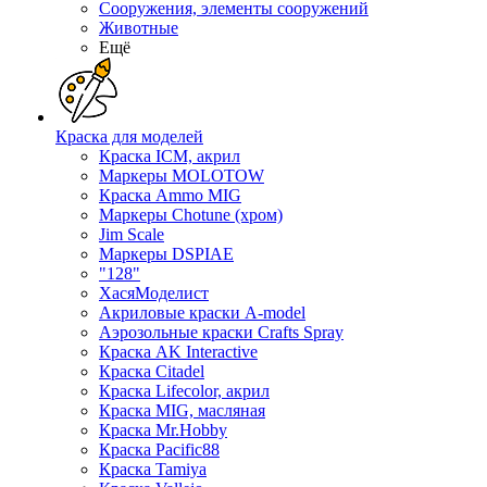
Сооружения, элементы сооружений
Животные
Ещё
Краска для моделей
Краска ICM, акрил
Маркеры MOLOTOW
Краска Ammo MIG
Маркеры Chotune (хром)
Jim Scale
Маркеры DSPIAE
"128"
ХасяМоделист
Акриловые краски A-model
Аэрозольные краски Crafts Spray
Краска AK Interactive
Краска Citadel
Краска Lifecolor, акрил
Краска MIG, масляная
Краска Mr.Hobby
Краска Pacific88
Краска Tamiya