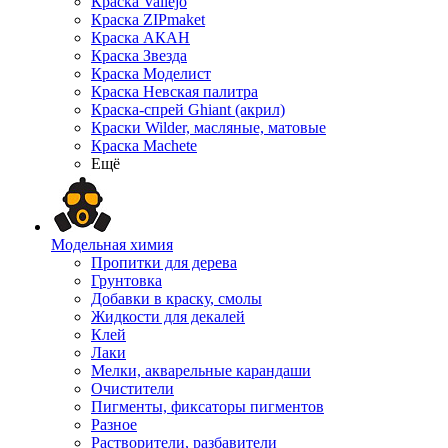
Краска Vallejo
Краска ZIPmaket
Краска АКАН
Краска Звезда
Краска Моделист
Краска Невская палитра
Краска-спрей Ghiant (акрил)
Краски Wilder, масляные, матовые
Краска Machete
Ещё
Модельная химия
Пропитки для дерева
Грунтовка
Добавки в краску, смолы
Жидкости для декалей
Клей
Лаки
Мелки, акварельные карандаши
Очистители
Пигменты, фиксаторы пигментов
Разное
Растворители, разбавители