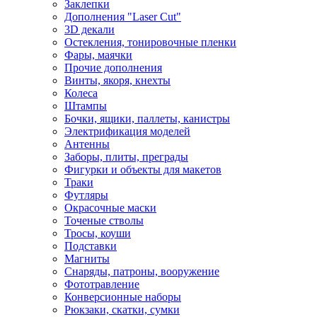
Заклепки
Дополнения "Laser Cut"
3D декали
Остекления, тонировочные пленки
Фары, маячки
Прочие дополнения
Винты, якоря, кнехты
Колеса
Штампы
Бочки, ящики, паллеты, канистры
Электрификация моделей
Антенны
Заборы, плиты, преграды
Фигурки и объекты для макетов
Траки
Футляры
Окрасочные маски
Точеные стволы
Тросы, коуши
Подставки
Магниты
Снаряды, патроны, вооружение
Фототравление
Конверсионные наборы
Рюкзаки, скатки, сумки