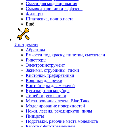
Смеси для моделирования
Смывки, проливки, эффекты
Фильтры
Шпатлевка, полир.паста
Ещё
Инструмент
Абразивы
Емкости под краску, пипетки, смесители
Риветтеры
Электроинструмент
Зажимы, струбцины, тиски
Кисточки, трафаретники
Коврики для резки
Контейнеры для мелочей
Кусачки, плоскогубцы
Линейки, угольники
Маскировочная лента, Blue Такк
Моделирование поверхностей
Ножи, лезвия, реж.циркули, пилы
Пинцеты
Подставки, рабочие места моделиста
Работа с фототравлением