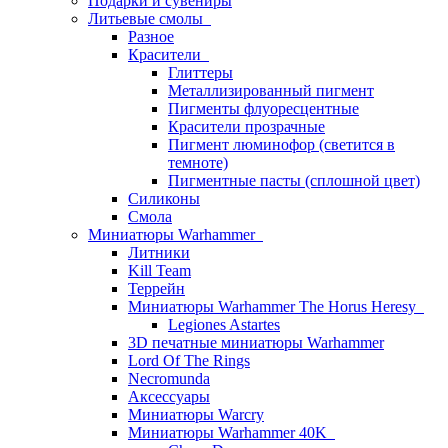
Подарки и сувениры
Литьевые смолы
Разное
Красители
Глиттеры
Металлизированный пигмент
Пигменты флуоресцентные
Красители прозрачные
Пигмент люминофор (светится в
темноте)
Пигментные пасты (сплошной цвет)
Силиконы
Смола
Миниатюры Warhammer
Литники
Kill Team
Террейн
Миниатюры Warhammer The Horus Heresy
Legiones Astartes
3D печатные миниатюры Warhammer
Lord Of The Rings
Necromunda
Аксессуары
Миниатюры Warcry
Миниатюры Warhammer 40K