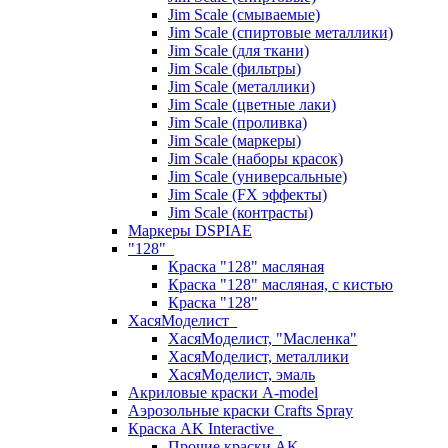
Jim Scale (смываемые)
Jim Scale (спиртовые металлики)
Jim Scale (для ткани)
Jim Scale (фильтры)
Jim Scale (металлики)
Jim Scale (цветные лаки)
Jim Scale (проливка)
Jim Scale (маркеры)
Jim Scale (наборы красок)
Jim Scale (универсальные)
Jim Scale (FX эффекты)
Jim Scale (контрасты)
Маркеры DSPIAE
"128"
Краска "128" масляная
Краска "128" масляная, с кистью
Краска "128"
ХасяМоделист
ХасяМоделист, "Масленка"
ХасяМоделист, металлики
ХасяМоделист, эмаль
Акриловые краски A-model
Аэрозольные краски Crafts Spray
Краска AK Interactive
Прочие краски AK