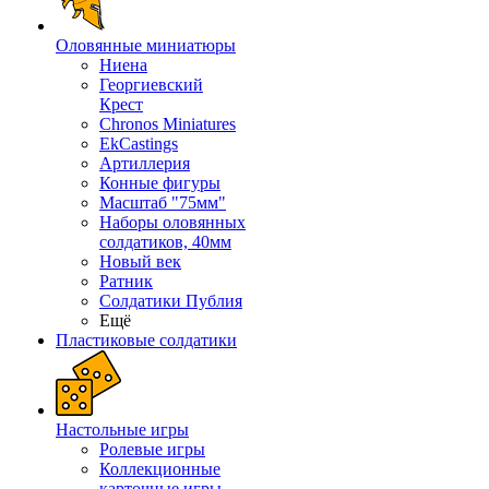
Оловянные миниатюры
Ниена
Георгиевский
Крест
Chronos Miniatures
EkCastings
Артиллерия
Конные фигуры
Масштаб "75мм"
Наборы оловянных
солдатиков, 40мм
Новый век
Ратник
Солдатики Публия
Ещё
Пластиковые солдатики
Настольные игры
Ролевые игры
Коллекционные
карточные игры