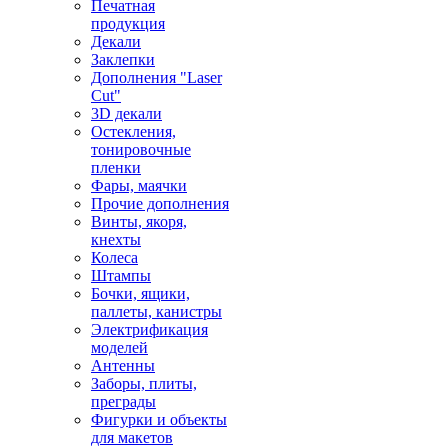
Печатная
продукция
Декали
Заклепки
Дополнения "Laser
Cut"
3D декали
Остекления,
тонировочные
пленки
Фары, маячки
Прочие дополнения
Винты, якоря,
кнехты
Колеса
Штампы
Бочки, ящики,
паллеты, канистры
Электрификация
моделей
Антенны
Заборы, плиты,
преграды
Фигурки и объекты
для макетов