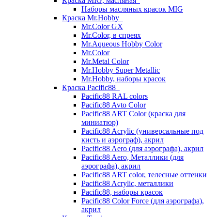
Краска MIG, масляная
Наборы масляных красок MIG
Краска Mr.Hobby
Mr.Color GX
Mr.Color, в спреях
Mr.Aqueous Hobby Color
Mr.Color
Mr.Metal Color
Mr.Hobby Super Metallic
Mr.Hobby, наборы красок
Краска Pacific88
Pacific88 RAL colors
Pacific88 Avto Color
Pacific88 ART Color (краска для
миниатюр)
Pacific88 Acrylic (универсальные под
кисть и аэрограф), акрил
Pacific88 Aero (для аэрографа), акрил
Pacific88 Aero, Металлики (для
аэрографа), акрил
Pacific88 ART color, телесные оттенки
Pacific88 Acrylic, металлики
Pacific88, наборы красок
Pacific88 Color Force (для аэрографа),
акрил