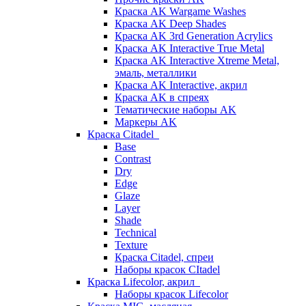
Краска AK Wargame Washes
Краска AK Deep Shades
Краска AK 3rd Generation Acrylics
Краска AK Interactive True Metal
Краска AK Interactive Xtreme Metal,
эмаль, металлики
Краска AK Interactive, акрил
Краска AK в спреях
Тематические наборы AK
Маркеры AK
Краска Citadel
Base
Contrast
Dry
Edge
Glaze
Layer
Shade
Technical
Texture
Краска Citadel, спреи
Наборы красок CItadel
Краска Lifecolor, акрил
Наборы красок Lifecolor