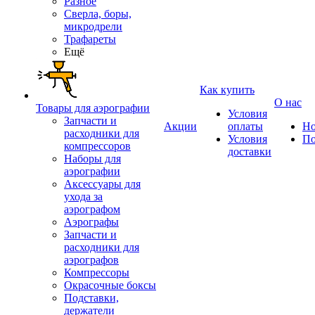
Разное
Сверла, боры,
микродрели
Трафареты
Ещё
Как купить
О нас
Товары для аэрографии
Условия
Запчасти и
Акции
оплаты
Но
расходники для
Условия
По
компрессоров
доставки
Наборы для
аэрографии
Аксессуары для
ухода за
аэрографом
Аэрографы
Запчасти и
расходники для
аэрографов
Компрессоры
Окрасочные боксы
Подставки,
держатели