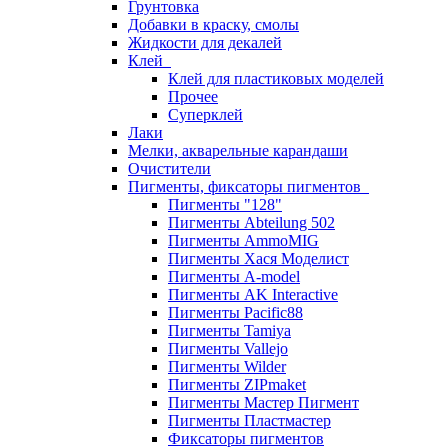
Грунтовка
Добавки в краску, смолы
Жидкости для декалей
Клей
Клей для пластиковых моделей
Прочее
Суперклей
Лаки
Мелки, акварельные карандаши
Очистители
Пигменты, фиксаторы пигментов
Пигменты "128"
Пигменты Abteilung 502
Пигменты AmmoMIG
Пигменты Хася Моделист
Пигменты A-model
Пигменты AK Interactive
Пигменты Pacific88
Пигменты Tamiya
Пигменты Vallejo
Пигменты Wilder
Пигменты ZIPmaket
Пигменты Мастер Пигмент
Пигменты Пластмастер
Фиксаторы пигментов