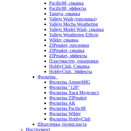
Pacific88, смывка
Pacific88, эффекты
Tamiya, смывка
Vallejo Wash (проливка)
Vallejo Mecha Weathering
Vallejo Model Wash, смывка
Vallejo Weathering Effects
Wilder, смывка
ZIPmaket, проливки
ZIPmaket, смывка
ZIPmaket, эффекты
Пластмастер, тонировки
HobbyClub. Смывка
HobbyClub. Эффекты
Фильтры
Фильтры AmmoMIG
Фильтры "128"
Фильтры Хася Моделист
Фильтры ZIPmaket
Фильтры AK
Фильтры Pacific88
Фильтры Wilder
Фильтры HobbyClub
Шпатлевка, полир.паста
Инструмент