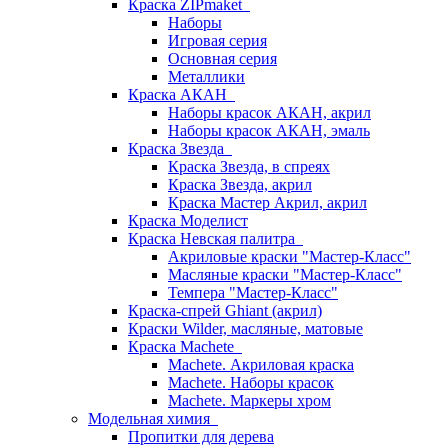
Краска ZIPmaket
Наборы
Игровая серия
Основная серия
Металлики
Краска АКАН
Наборы красок АКАН, акрил
Наборы красок АКАН, эмаль
Краска Звезда
Краска Звезда, в спреях
Краска Звезда, акрил
Краска Мастер Акрил, акрил
Краска Моделист
Краска Невская палитра
Акриловые краски "Мастер-Класс"
Масляные краски "Мастер-Класс"
Темпера "Мастер-Класс"
Краска-спрей Ghiant (акрил)
Краски Wilder, масляные, матовые
Краска Machete
Machete. Акриловая краска
Machete. Наборы красок
Machete. Маркеры хром
Модельная химия
Пропитки для дерева