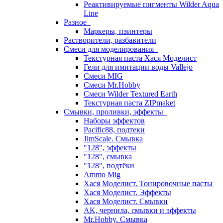
Реактивируемые пигменты Wilder Aqua
Line
Разное
Маркеры, пэинтеры
Растворители, разбавители
Смеси для моделирования
Текстурная паста Хася Моделист
Гели для имитации воды Vallejo
Смеси MIG
Смеси Mr.Hobby
Смеси Wilder Textured Earth
Текстурная паста ZIPmaket
Смывки, проливки, эффекты
Наборы эффектов
Pacific88, подтеки
JimScale. Смывка
"128", эффекты
"128", смывка
"128", подтёки
Ammo Mig
Хася Моделист. Тонировочные пасты
Хася Моделист. Эффекты
Хася Моделист. Смывки
AK, чернила, смывки и эффекты
Mr.Hobby. Смывка