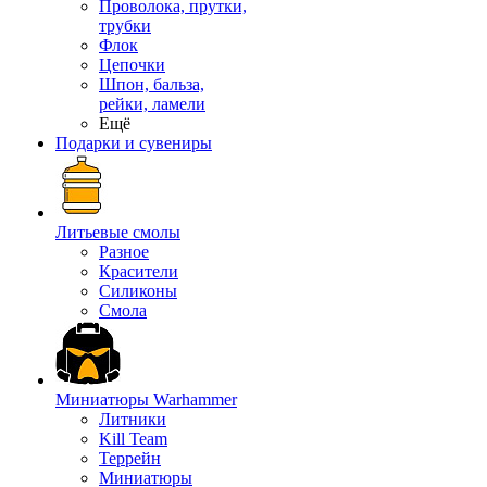
Проволока, прутки,
трубки
Флок
Цепочки
Шпон, бальза,
рейки, ламели
Ещё
Подарки и сувениры
Литьевые смолы
Разное
Красители
Силиконы
Смола
Миниатюры Warhammer
Литники
Kill Team
Террейн
Миниатюры