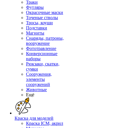
Траки
Футляры
Окрасочные маски
Точеные стволы
Тросы, коуши
Подставки
Магниты
Снаряды, патроны,
вооружение
Фототравление
Конверсионные
наборы
Рюкзаки, скатки,
сумки
Сооружения,
элементы
сооружений
Животные
Ещё
Краска для моделей
Краска ICM, акрил