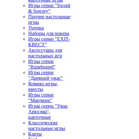
Игры серии "Sword
& Sorcery"
Прочие настольные
игры
Уценка
Наборы для покера
Игры серии "EXIT-
КВЕСТ"
Аксессуары для
настольных игр
Игры серии
"Runebound"
Игры серии
"Древний ужас"
Комикс-игры,
квесты
Игры серии
"Манчкин"
Игры серии "Ужас
Аркхэма",
карточные
Классические
настольные игры
Карты