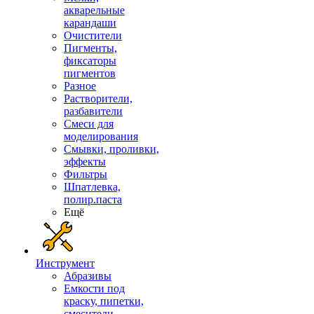
акварельные
карандаши
Очистители
Пигменты,
фиксаторы
пигментов
Разное
Растворители,
разбавители
Смеси для
моделирования
Смывки, проливки,
эффекты
Фильтры
Шпатлевка,
полир.паста
Ещё
Инструмент
Абразивы
Емкости под
краску, пипетки,
смесители