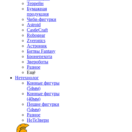
Террейн
Бумажная
продукция
Чиби-фигурки
Astroid
CastleCraft
Robogear
Zveronics
Астроник
Битвы Fantasy
Бронепехота
Звероботы
Разное
Ещё
Нетехнолог
Конные фигуры
(54мм)
Конные фигуры
(40мм)
Пешие фигурки
(54мм)
Разное
НеТеЗвери