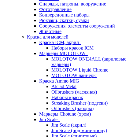
Снаряды, патроны, вооружение
Фототравление
Конверсионные наборы
Рюкзаки, скатки, сумки
Сооружения, элементы сооружений
Животные
Краска для моделей
Краска ICM, акрил
Наборы красок ICM
Маркеры MOLOTOW
MOLOTOW ONE4ALL (акриловые
маркеры)
MOLOTOW Liquid Chrome
MOLOTOW лайнеры
Краска Ammo MIG
Alclad Metal
Oilbrushers (масляная)
Наборы красок
Streaking Brusher (подтеки)
Oilbrushers (наборы)
Маркеры Chotune (хром)
Jim Scale
Jim Scale (акрил)
Jim Scale (под миниатюру)
Jim Scale (спиртовые)