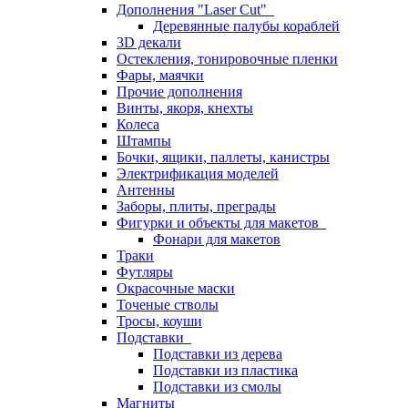
Дополнения "Laser Cut"
Деревянные палубы кораблей
3D декали
Остекления, тонировочные пленки
Фары, маячки
Прочие дополнения
Винты, якоря, кнехты
Колеса
Штампы
Бочки, ящики, паллеты, канистры
Электрификация моделей
Антенны
Заборы, плиты, преграды
Фигурки и объекты для макетов
Фонари для макетов
Траки
Футляры
Окрасочные маски
Точеные стволы
Тросы, коуши
Подставки
Подставки из дерева
Подставки из пластика
Подставки из смолы
Магниты