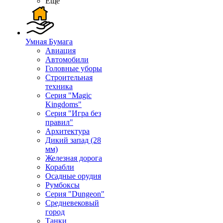
Ещё
Умная Бумага
Авиация
Автомобили
Головные уборы
Строительная
техника
Серия "Magic
Kingdoms"
Серия "Игра без
правил"
Архитектура
Дикий запад (28
мм)
Железная дорога
Корабли
Осадные орудия
Румбоксы
Серия "Dungeon"
Средневековый
город
Танки