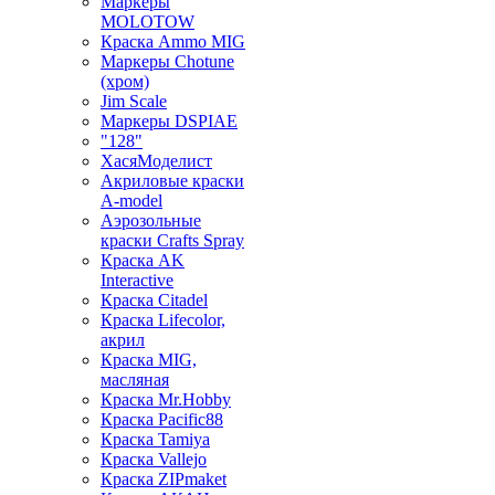
Маркеры
MOLOTOW
Краска Ammo MIG
Маркеры Chotune
(хром)
Jim Scale
Маркеры DSPIAE
"128"
ХасяМоделист
Акриловые краски
A-model
Аэрозольные
краски Crafts Spray
Краска AK
Interactive
Краска Citadel
Краска Lifecolor,
акрил
Краска MIG,
масляная
Краска Mr.Hobby
Краска Pacific88
Краска Tamiya
Краска Vallejo
Краска ZIPmaket