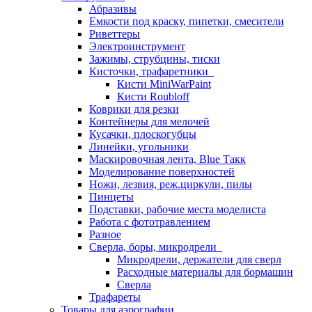
Абразивы
Емкости под краску, пипетки, смесители
Риветтеры
Электроинструмент
Зажимы, струбцины, тиски
Кисточки, трафаретники
Кисти MiniWarPaint
Кисти Roubloff
Коврики для резки
Контейнеры для мелочей
Кусачки, плоскогубцы
Линейки, угольники
Маскировочная лента, Blue Такк
Моделирование поверхностей
Ножи, лезвия, реж.циркули, пилы
Пинцеты
Подставки, рабочие места моделиста
Работа с фототравлением
Разное
Сверла, боры, микродрели
Микродрели, держатели для сверл
Расходные материалы для бормашин
Сверла
Трафареты
Товары для аэрографии