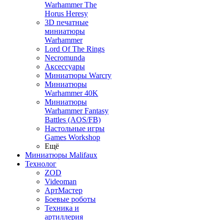
Warhammer The
Horus Heresy
3D печатные
миниатюры
Warhammer
Lord Of The Rings
Necromunda
Аксессуары
Миниатюры Warcry
Миниатюры
Warhammer 40K
Миниатюры
Warhammer Fantasy
Battles (AOS/FB)
Настольные игры
Games Workshop
Ещё
Миниатюры Malifaux
Технолог
ZOD
Videoman
АртМастер
Боевые роботы
Техника и
артиллерия