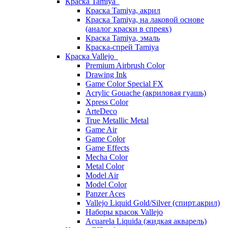
Краска Tamiya
Краска Tamiya, акрил
Краска Tamiya, на лаковой основе
(аналог краски в спреях)
Краска Tamiya, эмаль
Краска-спрей Tamiya
Краска Vallejo
Premium Airbrush Color
Drawing Ink
Game Color Special FX
Acrylic Gouache (акриловая гуашь)
Xpress Color
ArteDeco
True Metallic Metal
Game Air
Game Color
Game Effects
Mecha Color
Metal Color
Model Air
Model Color
Panzer Aces
Vallejo Liquid Gold/Silver (спирт.акрил)
Наборы красок Vallejo
Acuarela Liquida (жидкая акварель)