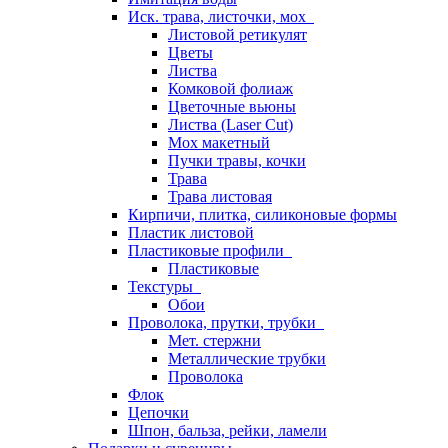
Иск. трава, листочки, мох
Листовой ретикулят
Цветы
Листва
Комковой фолиаж
Цветочные вьюны
Листва (Laser Cut)
Мох макетный
Пучки травы, кочки
Трава
Трава листовая
Кирпичи, плитка, силиконовые формы
Пластик листовой
Пластиковые профили
Пластиковые
Текстуры
Обои
Проволока, прутки, трубки
Мет. стержни
Металлические трубки
Проволока
Флок
Цепочки
Шпон, бальза, рейки, ламели