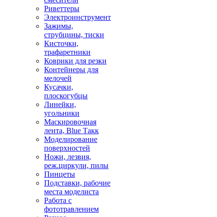
Риветтеры
Электроинструмент
Зажимы,
струбцины, тиски
Кисточки,
трафаретники
Коврики для резки
Контейнеры для
мелочей
Кусачки,
плоскогубцы
Линейки,
угольники
Маскировочная
лента, Blue Такк
Моделирование
поверхностей
Ножи, лезвия,
реж.циркули, пилы
Пинцеты
Подставки, рабочие
места моделиста
Работа с
фототравлением