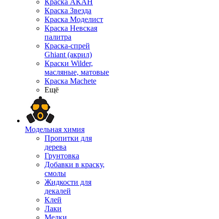
Краска АКАН
Краска Звезда
Краска Моделист
Краска Невская
палитра
Краска-спрей
Ghiant (акрил)
Краски Wilder,
масляные, матовые
Краска Machete
Ещё
Модельная химия
Пропитки для
дерева
Грунтовка
Добавки в краску,
смолы
Жидкости для
декалей
Клей
Лаки
Мелки,