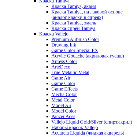
Краска Tamiya
Краска Tamiya, акрил
Краска Tamiya, на лаковой основе
(аналог краски в спреях)
Краска Tamiya, эмаль
Краска-спрей Tamiya
Краска Vallejo
Premium Airbrush Color
Drawing Ink
Game Color Special FX
Acrylic Gouache (акриловая гуашь)
Xpress Color
ArteDeco
True Metallic Metal
Game Air
Game Color
Game Effects
Mecha Color
Metal Color
Model Air
Model Color
Panzer Aces
Vallejo Liquid Gold/Silver (спирт.акрил)
Наборы красок Vallejo
Acuarela Liquida (жидкая акварель)