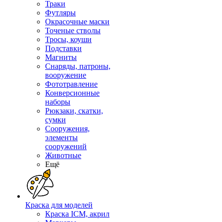
Траки
Футляры
Окрасочные маски
Точеные стволы
Тросы, коуши
Подставки
Магниты
Снаряды, патроны,
вооружение
Фототравление
Конверсионные
наборы
Рюкзаки, скатки,
сумки
Сооружения,
элементы
сооружений
Животные
Ещё
Краска для моделей
Краска ICM, акрил