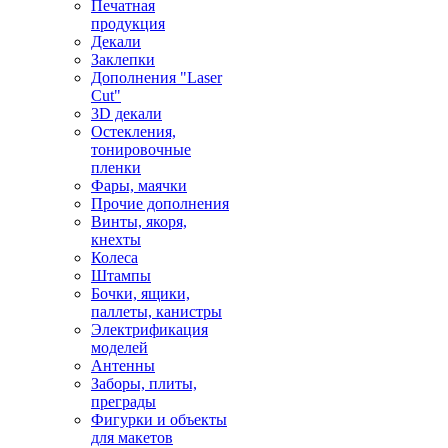
Печатная
продукция
Декали
Заклепки
Дополнения "Laser
Cut"
3D декали
Остекления,
тонировочные
пленки
Фары, маячки
Прочие дополнения
Винты, якоря,
кнехты
Колеса
Штампы
Бочки, ящики,
паллеты, канистры
Электрификация
моделей
Антенны
Заборы, плиты,
преграды
Фигурки и объекты
для макетов