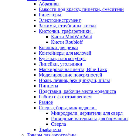
Абразивы
Емкости под краску, пипетки, смесители
Риветтеры
Электроинструмент
Зажимы, струбцины, тиски
Кисточки, трафаретники
Кисти MiniWarPaint
Кисти Roubloff
Коврики для резки
Контейнеры для мелочей
Кусачки, плоскогубцы
Линейки, угольники
Маскировочная лента, Blue Такк
Моделирование поверхностей
Ножи, лезвия, реж.циркули, пилы
Пинцеты
Подставки, рабочие места моделиста
Работа с фототравлением
Разное
Сверла, боры, микродрели
Микродрели, держатели для сверл
Расходные материалы для бормашин
Сверла
Трафареты
Товары для аэрографии