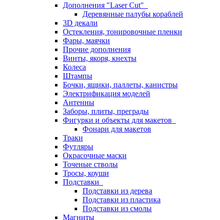
Дополнения "Laser Cut"
Деревянные палубы кораблей
3D декали
Остекления, тонировочные пленки
Фары, маячки
Прочие дополнения
Винты, якоря, кнехты
Колеса
Штампы
Бочки, ящики, паллеты, канистры
Электрификация моделей
Антенны
Заборы, плиты, преграды
Фигурки и объекты для макетов
Фонари для макетов
Траки
Футляры
Окрасочные маски
Точеные стволы
Тросы, коуши
Подставки
Подставки из дерева
Подставки из пластика
Подставки из смолы
Магниты