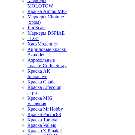
Маркеры
MOLOTOW
Краска Ammo MIG
Маркеры Chotune
(хром)
Jim Scale
Маркеры DSPIAE
"128"
ХасяМоделист
Акриловые краски
A-model
Аэрозольные
краски Crafts Spray
Краска AK
Interactive
Краска Citadel
Краска Lifecolor,
акрил
Краска MIG,
масляная
Краска Mr.Hobby
Краска Pacific88
Краска Tamiya
Краска Vallejo
Краска ZIPmaket