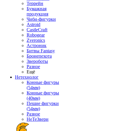
Террейн
Бумажная
продукция
Чиби-фигурки
Astroid
CastleCraft
Robogear
Zveronics
Астроник
Битвы Fantasy
Бронепехота
Звероботы
Разное
Ещё
Нетехнолог
Конные фигуры
(54мм)
Конные фигуры
(40мм)
Пешие фигурки
(54мм)
Разное
НеТеЗвери