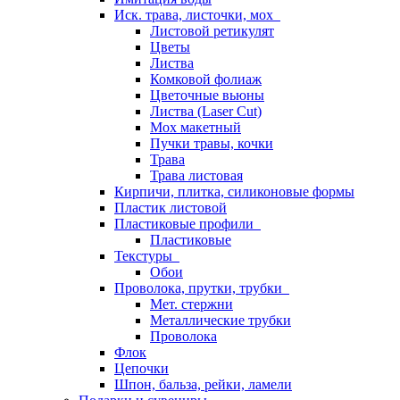
Иск. трава, листочки, мох
Листовой ретикулят
Цветы
Листва
Комковой фолиаж
Цветочные вьюны
Листва (Laser Cut)
Мох макетный
Пучки травы, кочки
Трава
Трава листовая
Кирпичи, плитка, силиконовые формы
Пластик листовой
Пластиковые профили
Пластиковые
Текстуры
Обои
Проволока, прутки, трубки
Мет. стержни
Металлические трубки
Проволока
Флок
Цепочки
Шпон, бальза, рейки, ламели