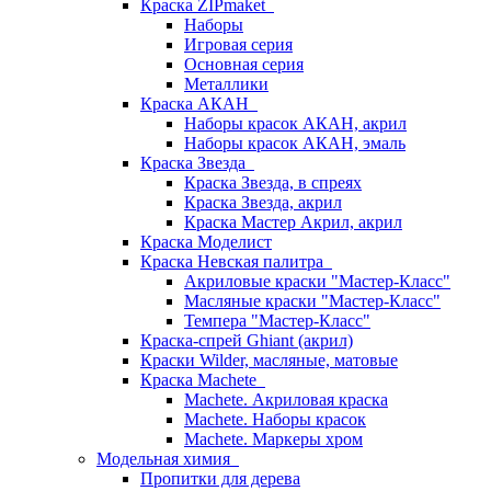
Краска ZIPmaket
Наборы
Игровая серия
Основная серия
Металлики
Краска АКАН
Наборы красок АКАН, акрил
Наборы красок АКАН, эмаль
Краска Звезда
Краска Звезда, в спреях
Краска Звезда, акрил
Краска Мастер Акрил, акрил
Краска Моделист
Краска Невская палитра
Акриловые краски "Мастер-Класс"
Масляные краски "Мастер-Класс"
Темпера "Мастер-Класс"
Краска-спрей Ghiant (акрил)
Краски Wilder, масляные, матовые
Краска Machete
Machete. Акриловая краска
Machete. Наборы красок
Machete. Маркеры хром
Модельная химия
Пропитки для дерева