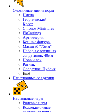
Оловянные миниатюры
Ниена
Георгиевский
Крест
Chronos Miniatures
EkCastings
Артиллерия
Конные фигуры
Масштаб "75мм"
Наборы оловянных
солдатиков, 40мм
Новый век
Ратник
Солдатики Публия
Ещё
Пластиковые солдатики
Настольные игры
Ролевые игры
Коллекционные
карточные игры