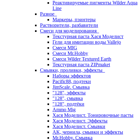
Реактивируемые пигменты Wilder Aqua
Line
Разное
Маркеры, пэинтеры
Растворители, разбавители
Смеси для моделирования
Текстурная паста Хася Моделист
Гели для имитации воды Vallejo
Смеси MIG
Смеси Mr.Hobby
Смеси Wilder Textured Earth
Текстурная паста ZIPmaket
Смывки, проливки, эффекты
Наборы эффектов
Pacific88, подтеки
JimScale. Смывка
"128", эффекты
"128", смывка
"128", подтёки
Ammo Mig
Хася Моделист. Тонировочные пасты
Хася Моделист. Эффекты
Хася Моделист. Смывки
AK, чернила, смывки и эффекты
Mr.Hobby. Смывка