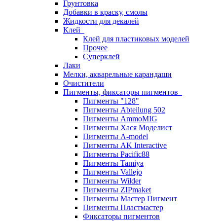
Грунтовка
Добавки в краску, смолы
Жидкости для декалей
Клей
Клей для пластиковых моделей
Прочее
Суперклей
Лаки
Мелки, акварельные карандаши
Очистители
Пигменты, фиксаторы пигментов
Пигменты "128"
Пигменты Abteilung 502
Пигменты AmmoMIG
Пигменты Хася Моделист
Пигменты A-model
Пигменты AK Interactive
Пигменты Pacific88
Пигменты Tamiya
Пигменты Vallejo
Пигменты Wilder
Пигменты ZIPmaket
Пигменты Мастер Пигмент
Пигменты Пластмастер
Фиксаторы пигментов