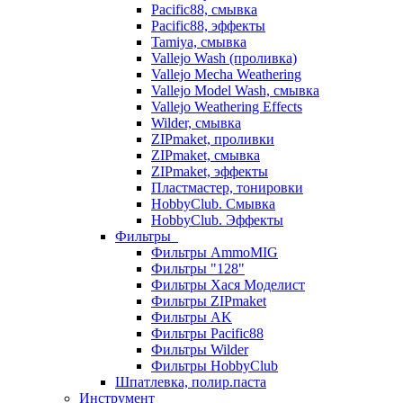
Pacific88, смывка
Pacific88, эффекты
Tamiya, смывка
Vallejo Wash (проливка)
Vallejo Mecha Weathering
Vallejo Model Wash, смывка
Vallejo Weathering Effects
Wilder, смывка
ZIPmaket, проливки
ZIPmaket, смывка
ZIPmaket, эффекты
Пластмастер, тонировки
HobbyClub. Смывка
HobbyClub. Эффекты
Фильтры
Фильтры AmmoMIG
Фильтры "128"
Фильтры Хася Моделист
Фильтры ZIPmaket
Фильтры AK
Фильтры Pacific88
Фильтры Wilder
Фильтры HobbyClub
Шпатлевка, полир.паста
Инструмент