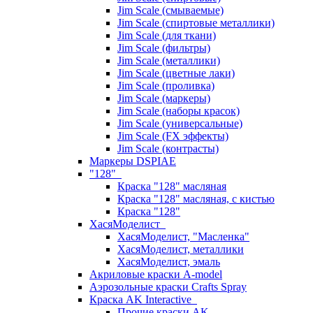
Jim Scale (смываемые)
Jim Scale (спиртовые металлики)
Jim Scale (для ткани)
Jim Scale (фильтры)
Jim Scale (металлики)
Jim Scale (цветные лаки)
Jim Scale (проливка)
Jim Scale (маркеры)
Jim Scale (наборы красок)
Jim Scale (универсальные)
Jim Scale (FX эффекты)
Jim Scale (контрасты)
Маркеры DSPIAE
"128"
Краска "128" масляная
Краска "128" масляная, с кистью
Краска "128"
ХасяМоделист
ХасяМоделист, "Масленка"
ХасяМоделист, металлики
ХасяМоделист, эмаль
Акриловые краски A-model
Аэрозольные краски Crafts Spray
Краска AK Interactive
Прочие краски AK