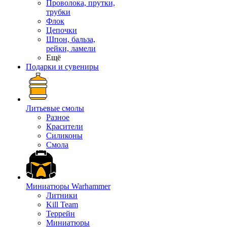
Проволока, прутки,
трубки
Флок
Цепочки
Шпон, бальза,
рейки, ламели
Ещё
Подарки и сувениры
Литьевые смолы
Разное
Красители
Силиконы
Смола
Миниатюры Warhammer
Литники
Kill Team
Террейн
Миниатюры