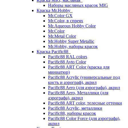
Краска MIG, масляная
Наборы масляных красок MIG
Краска Mr.Hobby
Mr.Color GX
Mr.Color, в спреях
Mr.Aqueous Hobby Color
Mr.Color
Mr.Metal Color
Mr.Hobby Super Metallic
Mr.Hobby, наборы красок
Краска Pacific88
Pacific88 RAL colors
Pacific88 Avto Color
Pacific88 ART Color (краска для
миниатюр)
Pacific88 Acrylic (универсальные под
кисть и аэрограф), акрил
Pacific88 Aero (для аэрографа), акрил
Pacific88 Aero, Металлики (для
аэрографа), акрил
Pacific88 ART color, телесные оттенки
Pacific88 Acrylic, металлики
Pacific88, наборы красок
Pacific88 Color Force (для аэрографа),
акрил