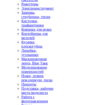
Риветтеры
Электроинструмент
Зажимы,
струбцины, тиски
Кисточки,
трафаретники
Коврики для резки
Контейнеры для
мелочей
Кусачки,
плоскогубцы
Линейки,
угольники
Маскировочная
лента, Blue Такк
Моделирование
поверхностей
Ножи, лезвия,
реж.циркули, пилы
Пинцеты
Подставки, рабочие
места моделиста
Работа с
фототравлением