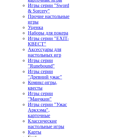
Игры серии "Sword
& Sorcery"
Прочие настольные
игры
Уценка
Наборы для покера
Игры серии "EXIT-
КВЕСТ"
Аксессуары для
настольных игр
Игры серии
"Runebound"
Игры серии
"Древний ужас"
Комикс-игры,
квесты
Игры серии
"Манчкин"
Игры серии "Ужас
Аркхэма",
карточные
Классические
настольные игры
Карты