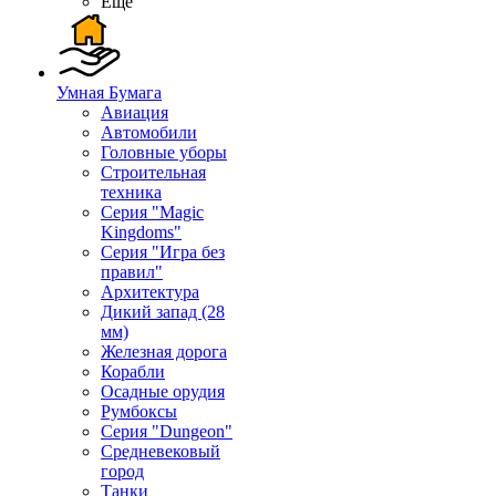
Ещё
Умная Бумага
Авиация
Автомобили
Головные уборы
Строительная
техника
Серия "Magic
Kingdoms"
Серия "Игра без
правил"
Архитектура
Дикий запад (28
мм)
Железная дорога
Корабли
Осадные орудия
Румбоксы
Серия "Dungeon"
Средневековый
город
Танки