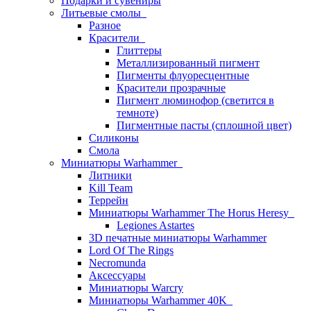
Подарки и сувениры
Литьевые смолы
Разное
Красители
Глиттеры
Металлизированный пигмент
Пигменты флуоресцентные
Красители прозрачные
Пигмент люминофор (светится в
темноте)
Пигментные пасты (сплошной цвет)
Силиконы
Смола
Миниатюры Warhammer
Литники
Kill Team
Террейн
Миниатюры Warhammer The Horus Heresy
Legiones Astartes
3D печатные миниатюры Warhammer
Lord Of The Rings
Necromunda
Аксессуары
Миниатюры Warcry
Миниатюры Warhammer 40K