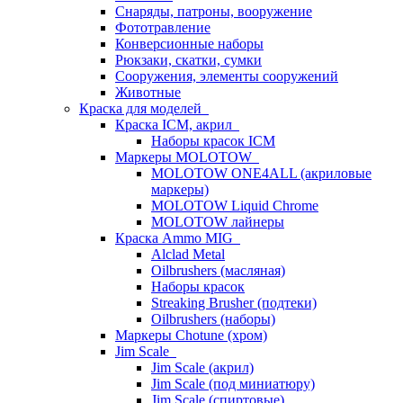
Снаряды, патроны, вооружение
Фототравление
Конверсионные наборы
Рюкзаки, скатки, сумки
Сооружения, элементы сооружений
Животные
Краска для моделей
Краска ICM, акрил
Наборы красок ICM
Маркеры MOLOTOW
MOLOTOW ONE4ALL (акриловые
маркеры)
MOLOTOW Liquid Chrome
MOLOTOW лайнеры
Краска Ammo MIG
Alclad Metal
Oilbrushers (масляная)
Наборы красок
Streaking Brusher (подтеки)
Oilbrushers (наборы)
Маркеры Chotune (хром)
Jim Scale
Jim Scale (акрил)
Jim Scale (под миниатюру)
Jim Scale (спиртовые)