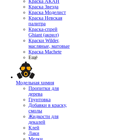
Краска АКАН
Краска Звезда
Краска Моделист
Краска Невская
палитра
Краска-спрей
Ghiant (акрил)
Краски Wilder,
масляные, матовые
Краска Machete
Ещё
Модельная химия
Пропитки для
дерева
Грунтовка
Добавки в краску,
смолы
Жидкости для
декалей
Клей
Лаки
Мелки,