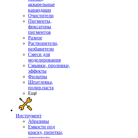
акварельные
карандаши
Очистители
Пигменты,
фиксаторы
пигментов
Разное
Растворители,
разбавители
Смеси для
моделирования
Смывки, проливки,
эффекты
Фильтры
Шпатлевка,
полир.паста
Ещё
Инструмент
Абразивы
Емкости под
краску, пипетки,
смесители