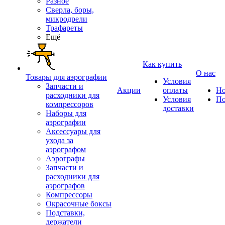
Разное
Сверла, боры,
микродрели
Трафареты
Ещё
Как купить
О нас
Товары для аэрографии
Условия
Запчасти и
Акции
оплаты
Но
расходники для
Условия
По
компрессоров
доставки
Наборы для
аэрографии
Аксессуары для
ухода за
аэрографом
Аэрографы
Запчасти и
расходники для
аэрографов
Компрессоры
Окрасочные боксы
Подставки,
держатели