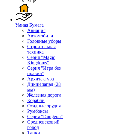
Ещё
Умная Бумага
Авиация
Автомобили
Головные уборы
Строительная
техника
Серия "Magic
Kingdoms"
Серия "Игра без
правил"
Архитектура
Дикий запад (28
мм)
Железная дорога
Корабли
Осадные орудия
Румбоксы
Серия "Dungeon"
Средневековый
город
Танки