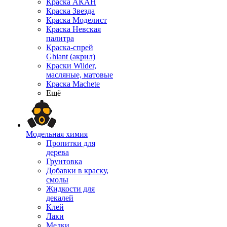
Краска АКАН
Краска Звезда
Краска Моделист
Краска Невская
палитра
Краска-спрей
Ghiant (акрил)
Краски Wilder,
масляные, матовые
Краска Machete
Ещё
Модельная химия
Пропитки для
дерева
Грунтовка
Добавки в краску,
смолы
Жидкости для
декалей
Клей
Лаки
Мелки,