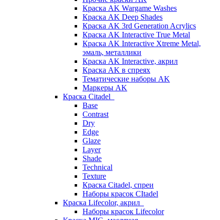
Краска AK Wargame Washes
Краска AK Deep Shades
Краска AK 3rd Generation Acrylics
Краска AK Interactive True Metal
Краска AK Interactive Xtreme Metal,
эмаль, металлики
Краска AK Interactive, акрил
Краска AK в спреях
Тематические наборы AK
Маркеры AK
Краска Citadel
Base
Contrast
Dry
Edge
Glaze
Layer
Shade
Technical
Texture
Краска Citadel, спреи
Наборы красок CItadel
Краска Lifecolor, акрил
Наборы красок Lifecolor