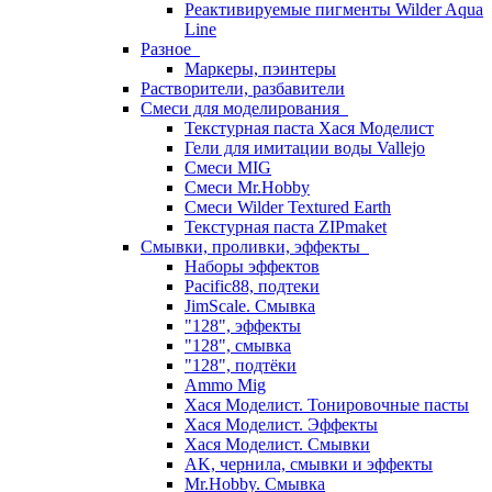
Реактивируемые пигменты Wilder Aqua
Line
Разное
Маркеры, пэинтеры
Растворители, разбавители
Смеси для моделирования
Текстурная паста Хася Моделист
Гели для имитации воды Vallejo
Смеси MIG
Смеси Mr.Hobby
Смеси Wilder Textured Earth
Текстурная паста ZIPmaket
Смывки, проливки, эффекты
Наборы эффектов
Pacific88, подтеки
JimScale. Смывка
"128", эффекты
"128", смывка
"128", подтёки
Ammo Mig
Хася Моделист. Тонировочные пасты
Хася Моделист. Эффекты
Хася Моделист. Смывки
AK, чернила, смывки и эффекты
Mr.Hobby. Смывка