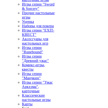
Игры серии "Sword
& Sorcery"
Прочие настольные
игры
Уценка
Наборы для покера
Игры серии "EXIT-
КВЕСТ"
Аксессуары для
настольных игр
Игры серии
"Runebound"
Игры серии
"Древний ужас"
Комикс-игры,
квесты
Игры серии
"Манчкин"
Игры серии "Ужас
Аркхэма",
карточные
Классические
настольные игры
Карты