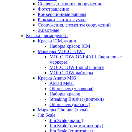
Снаряды, патроны, вооружение
Фототравление
Конверсионные наборы
Рюкзаки, скатки, сумки
Сооружения, элементы сооружений
Животные
Краска для моделей
Краска ICM, акрил
Наборы красок ICM
Маркеры MOLOTOW
MOLOTOW ONE4ALL (акриловые
маркеры)
MOLOTOW Liquid Chrome
MOLOTOW лайнеры
Краска Ammo MIG
Alclad Metal
Oilbrushers (масляная)
Наборы красок
Streaking Brusher (подтеки)
Oilbrushers (наборы)
Маркеры Chotune (хром)
Jim Scale
Jim Scale (акрил)
Jim Scale (под миниатюру)
Jim Scale (спиртовые)