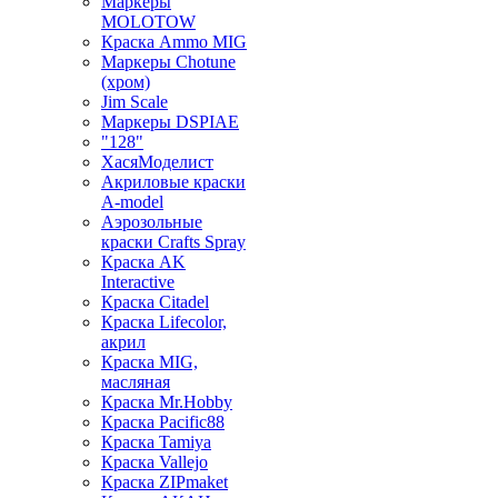
Маркеры
MOLOTOW
Краска Ammo MIG
Маркеры Chotune
(хром)
Jim Scale
Маркеры DSPIAE
"128"
ХасяМоделист
Акриловые краски
A-model
Аэрозольные
краски Crafts Spray
Краска AK
Interactive
Краска Citadel
Краска Lifecolor,
акрил
Краска MIG,
масляная
Краска Mr.Hobby
Краска Pacific88
Краска Tamiya
Краска Vallejo
Краска ZIPmaket