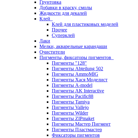
Грунтовка
Добавки в краску, смолы
Жидкости для декалей
Клей
Клей для пластиковых моделей
Прочее
Суперклей
Лаки
Мелки, акварельные карандаши
Очистители
Пигменты, фиксаторы пигментов
Пигменты "128"
Пигменты Abteilung 502
Пигменты AmmoMIG
Пигменты Хася Моделист
Пигменты A-model
Пигменты AK Interactive
Пигменты Pacific88
Пигменты Tamiya
Пигменты Vallejo
Пигменты Wilder
Пигменты ZIPmaket
Пигменты Мастер Пигмент
Пигменты Пластмастер
Фиксаторы пигментов