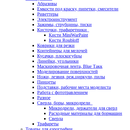
Абразивы
Емкости под краску, пипетки, смесители
Риветтеры
Электроинструмент
Зажимы, струбцины, тиски
Кисточки, трафаретники
Кисти MiniWarPaint
Кисти Roubloff
Коврики для резки
Контейнеры для мелочей
Кусачки, плоскогубцы
Линейки, угольники
Маскировочная лента, Blue Такк
Моделирование поверхностей
Ножи, лезвия, реж.циркули, пилы
Пинцеты
Подставки, рабочие места моделиста
Работа с фототравлением
Разное
Сверла, боры, микродрели
Микродрели, держатели для сверл
Расходные материалы для бормашин
Сверла
Трафареты
Товары для аэрографии