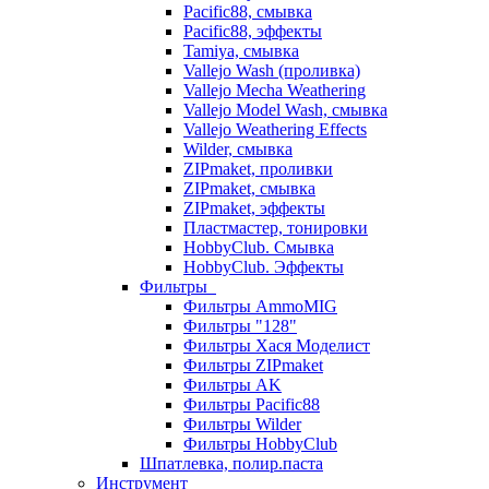
Pacific88, смывка
Pacific88, эффекты
Tamiya, смывка
Vallejo Wash (проливка)
Vallejo Mecha Weathering
Vallejo Model Wash, смывка
Vallejo Weathering Effects
Wilder, смывка
ZIPmaket, проливки
ZIPmaket, смывка
ZIPmaket, эффекты
Пластмастер, тонировки
HobbyClub. Смывка
HobbyClub. Эффекты
Фильтры
Фильтры AmmoMIG
Фильтры "128"
Фильтры Хася Моделист
Фильтры ZIPmaket
Фильтры AK
Фильтры Pacific88
Фильтры Wilder
Фильтры HobbyClub
Шпатлевка, полир.паста
Инструмент