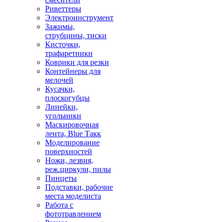
Риветтеры
Электроинструмент
Зажимы,
струбцины, тиски
Кисточки,
трафаретники
Коврики для резки
Контейнеры для
мелочей
Кусачки,
плоскогубцы
Линейки,
угольники
Маскировочная
лента, Blue Такк
Моделирование
поверхностей
Ножи, лезвия,
реж.циркули, пилы
Пинцеты
Подставки, рабочие
места моделиста
Работа с
фототравлением