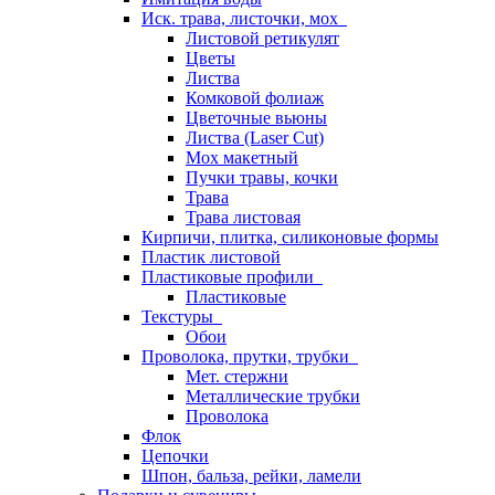
Иск. трава, листочки, мох
Листовой ретикулят
Цветы
Листва
Комковой фолиаж
Цветочные вьюны
Листва (Laser Cut)
Мох макетный
Пучки травы, кочки
Трава
Трава листовая
Кирпичи, плитка, силиконовые формы
Пластик листовой
Пластиковые профили
Пластиковые
Текстуры
Обои
Проволока, прутки, трубки
Мет. стержни
Металлические трубки
Проволока
Флок
Цепочки
Шпон, бальза, рейки, ламели