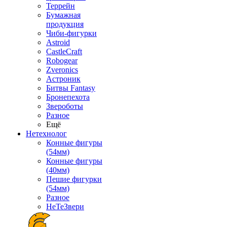
Террейн
Бумажная
продукция
Чиби-фигурки
Astroid
CastleCraft
Robogear
Zveronics
Астроник
Битвы Fantasy
Бронепехота
Звероботы
Разное
Ещё
Нетехнолог
Конные фигуры
(54мм)
Конные фигуры
(40мм)
Пешие фигурки
(54мм)
Разное
НеТеЗвери