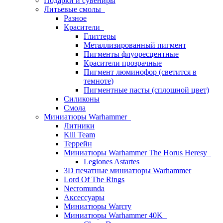
Подарки и сувениры
Литьевые смолы
Разное
Красители
Глиттеры
Металлизированный пигмент
Пигменты флуоресцентные
Красители прозрачные
Пигмент люминофор (светится в
темноте)
Пигментные пасты (сплошной цвет)
Силиконы
Смола
Миниатюры Warhammer
Литники
Kill Team
Террейн
Миниатюры Warhammer The Horus Heresy
Legiones Astartes
3D печатные миниатюры Warhammer
Lord Of The Rings
Necromunda
Аксессуары
Миниатюры Warcry
Миниатюры Warhammer 40K