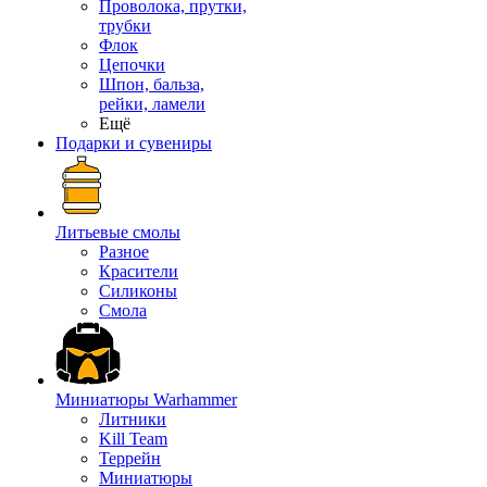
Проволока, прутки,
трубки
Флок
Цепочки
Шпон, бальза,
рейки, ламели
Ещё
Подарки и сувениры
Литьевые смолы
Разное
Красители
Силиконы
Смола
Миниатюры Warhammer
Литники
Kill Team
Террейн
Миниатюры