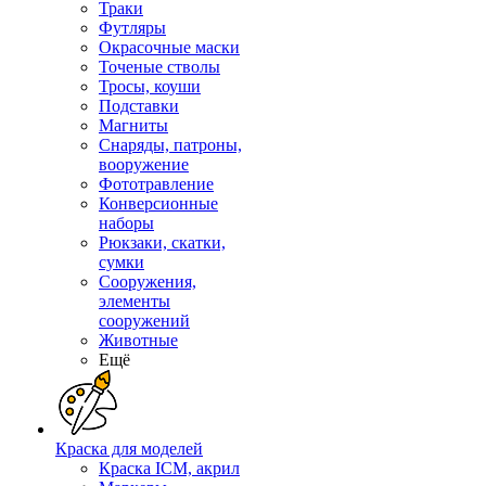
Траки
Футляры
Окрасочные маски
Точеные стволы
Тросы, коуши
Подставки
Магниты
Снаряды, патроны,
вооружение
Фототравление
Конверсионные
наборы
Рюкзаки, скатки,
сумки
Сооружения,
элементы
сооружений
Животные
Ещё
Краска для моделей
Краска ICM, акрил