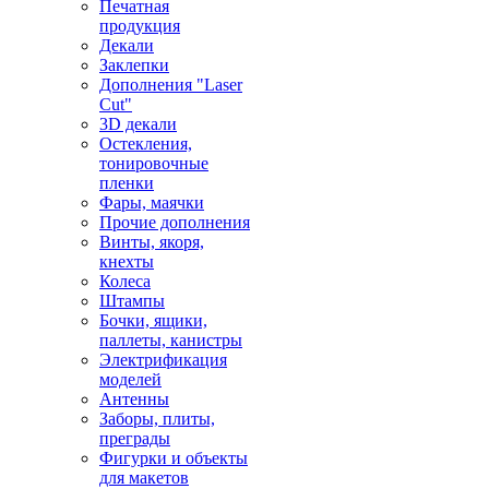
Печатная
продукция
Декали
Заклепки
Дополнения "Laser
Cut"
3D декали
Остекления,
тонировочные
пленки
Фары, маячки
Прочие дополнения
Винты, якоря,
кнехты
Колеса
Штампы
Бочки, ящики,
паллеты, канистры
Электрификация
моделей
Антенны
Заборы, плиты,
преграды
Фигурки и объекты
для макетов