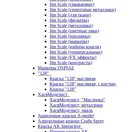
Jim Scale (смываемые)
Jim Scale (спиртовые металлики)
Jim Scale (для ткани)
Jim Scale (фильтры)
Jim Scale (металлики)
Jim Scale (цветные лаки)
Jim Scale (проливка)
Jim Scale (маркеры)
Jim Scale (наборы красок)
Jim Scale (универсальные)
Jim Scale (FX эффекты)
Jim Scale (контрасты)
Маркеры DSPIAE
"128"
Краска "128" масляная
Краска "128" масляная, с кистью
Краска "128"
ХасяМоделист
ХасяМоделист, "Масленка"
ХасяМоделист, металлики
ХасяМоделист, эмаль
Акриловые краски A-model
Аэрозольные краски Crafts Spray
Краска AK Interactive
Прочие краски AK