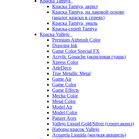
Краска Tamiya
Краска Tamiya, акрил
Краска Tamiya, на лаковой основе
(аналог краски в спреях)
Краска Tamiya, эмаль
Краска-спрей Tamiya
Краска Vallejo
Premium Airbrush Color
Drawing Ink
Game Color Special FX
Acrylic Gouache (акриловая гуашь)
Xpress Color
ArteDeco
True Metallic Metal
Game Air
Game Color
Game Effects
Mecha Color
Metal Color
Model Air
Model Color
Panzer Aces
Vallejo Liquid Gold/Silver (спирт.акрил)
Наборы красок Vallejo
Acuarela Liquida (жидкая акварель)