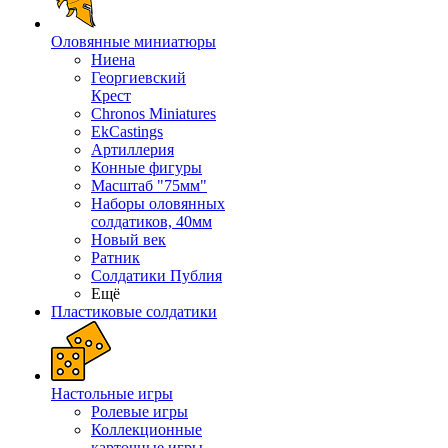
Оловянные миниатюры
Ниена
Георгиевский
Крест
Chronos Miniatures
EkCastings
Артиллерия
Конные фигуры
Масштаб "75мм"
Наборы оловянных
солдатиков, 40мм
Новый век
Ратник
Солдатики Публия
Ещё
Пластиковые солдатики
Настольные игры
Ролевые игры
Коллекционные
карточные игры