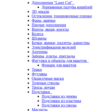
Дополнения "Laser Cut"
Деревянные палубы кораблей
3D декали
Остекления, тонировочные пленки
Фары, маячки
Прочие дополнения
Винты, якоря, кнехты
Колеса
Штампы
Бочки, ящики, паллеты, канистры
Электрификация моделей
Антенны
Заборы, плиты, преграды
Фигурки и объекты для макетов
Фонари для макетов
Траки
Футляры
Окрасочные маски
Точеные стволы
Тросы, коуши
Подставки
Подставки из дерева
Подставки из пластика
Подставки из смолы
Магниты