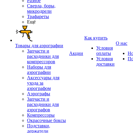
Разное
Сверла, боры,
микродрели
Трафареты
Ещё
Как купить
О нас
Товары для аэрографии
Условия
Запчасти и
Акции
оплаты
Но
расходники для
Условия
По
компрессоров
доставки
Наборы для
аэрографии
Аксессуары для
ухода за
аэрографом
Аэрографы
Запчасти и
расходники для
аэрографов
Компрессоры
Окрасочные боксы
Подставки,
держатели