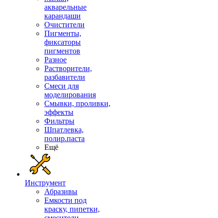
акварельные
карандаши
Очистители
Пигменты,
фиксаторы
пигментов
Разное
Растворители,
разбавители
Смеси для
моделирования
Смывки, проливки,
эффекты
Фильтры
Шпатлевка,
полир.паста
Ещё
Инструмент
Абразивы
Емкости под
краску, пипетки,
смесители