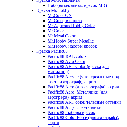
Краска MIG, масляная
Наборы масляных красок MIG
Краска Mr.Hobby
Mr.Color GX
Mr.Color, в спреях
Mr.Aqueous Hobby Color
Mr.Color
Mr.Metal Color
Mr.Hobby Super Metallic
Mr.Hobby, наборы красок
Краска Pacific88
Pacific88 RAL colors
Pacific88 Avto Color
Pacific88 ART Color (краска для
миниатюр)
Pacific88 Acrylic (универсальные под
кисть и аэрограф), акрил
Pacific88 Aero (для аэрографа), акрил
Pacific88 Aero, Металлики (для
аэрографа), акрил
Pacific88 ART color, телесные оттенки
Pacific88 Acrylic, металлики
Pacific88, наборы красок
Pacific88 Color Force (для аэрографа),
акрил