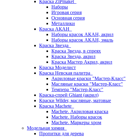
Краска ZIPmaket
Наборы
Игровая серия
Основная серия
Металлики
Краска АКАН
Наборы красок АКАН, акрил
Наборы красок АКАН, эмаль
Краска Звезда
Краска Звезда, в спреях
Краска Звезда, акрил
Краска Мастер Акрил, акрил
Краска Моделист
Краска Невская палитра
Акриловые краски "Мастер-Класс"
Масляные краски "Мастер-Класс"
Темпера "Мастер-Класс"
Краска-спрей Ghiant (акрил)
Краски Wilder, масляные, матовые
Краска Machete
Machete. Акриловая краска
Machete. Наборы красок
Machete. Маркеры хром
Модельная химия
Пропитки для дерева