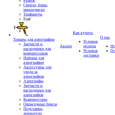
Разное
Сверла, боры,
микродрели
Трафареты
Ещё
Как купить
О нас
Товары для аэрографии
Условия
Запчасти и
Акции
оплаты
Но
расходники для
Условия
По
компрессоров
доставки
Наборы для
аэрографии
Аксессуары для
ухода за
аэрографом
Аэрографы
Запчасти и
расходники для
аэрографов
Компрессоры
Окрасочные боксы
Подставки,
держатели