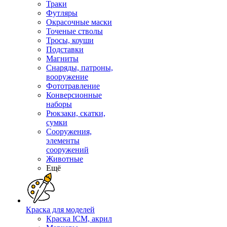
Траки
Футляры
Окрасочные маски
Точеные стволы
Тросы, коуши
Подставки
Магниты
Снаряды, патроны,
вооружение
Фототравление
Конверсионные
наборы
Рюкзаки, скатки,
сумки
Сооружения,
элементы
сооружений
Животные
Ещё
Краска для моделей
Краска ICM, акрил