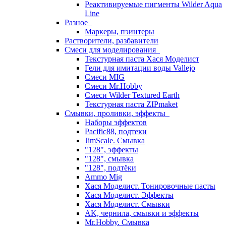
Реактивируемые пигменты Wilder Aqua
Line
Разное
Маркеры, пэинтеры
Растворители, разбавители
Смеси для моделирования
Текстурная паста Хася Моделист
Гели для имитации воды Vallejo
Смеси MIG
Смеси Mr.Hobby
Смеси Wilder Textured Earth
Текстурная паста ZIPmaket
Смывки, проливки, эффекты
Наборы эффектов
Pacific88, подтеки
JimScale. Смывка
"128", эффекты
"128", смывка
"128", подтёки
Ammo Mig
Хася Моделист. Тонировочные пасты
Хася Моделист. Эффекты
Хася Моделист. Смывки
AK, чернила, смывки и эффекты
Mr.Hobby. Смывка