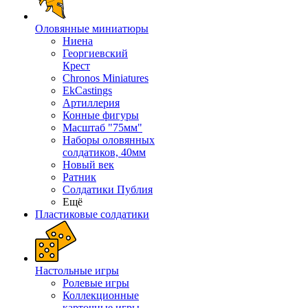
Оловянные миниатюры
Ниена
Георгиевский
Крест
Chronos Miniatures
EkCastings
Артиллерия
Конные фигуры
Масштаб "75мм"
Наборы оловянных
солдатиков, 40мм
Новый век
Ратник
Солдатики Публия
Ещё
Пластиковые солдатики
Настольные игры
Ролевые игры
Коллекционные
карточные игры