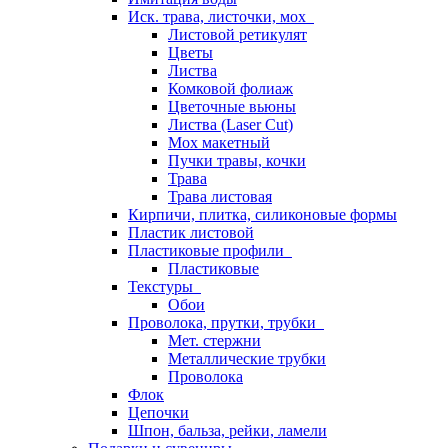
Иск. трава, листочки, мох
Листовой ретикулят
Цветы
Листва
Комковой фолиаж
Цветочные вьюны
Листва (Laser Cut)
Мох макетный
Пучки травы, кочки
Трава
Трава листовая
Кирпичи, плитка, силиконовые формы
Пластик листовой
Пластиковые профили
Пластиковые
Текстуры
Обои
Проволока, прутки, трубки
Мет. стержни
Металлические трубки
Проволока
Флок
Цепочки
Шпон, бальза, рейки, ламели