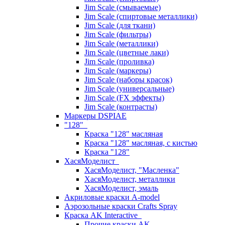
Jim Scale (смываемые)
Jim Scale (спиртовые металлики)
Jim Scale (для ткани)
Jim Scale (фильтры)
Jim Scale (металлики)
Jim Scale (цветные лаки)
Jim Scale (проливка)
Jim Scale (маркеры)
Jim Scale (наборы красок)
Jim Scale (универсальные)
Jim Scale (FX эффекты)
Jim Scale (контрасты)
Маркеры DSPIAE
"128"
Краска "128" масляная
Краска "128" масляная, с кистью
Краска "128"
ХасяМоделист
ХасяМоделист, "Масленка"
ХасяМоделист, металлики
ХасяМоделист, эмаль
Акриловые краски A-model
Аэрозольные краски Crafts Spray
Краска AK Interactive
Прочие краски AK