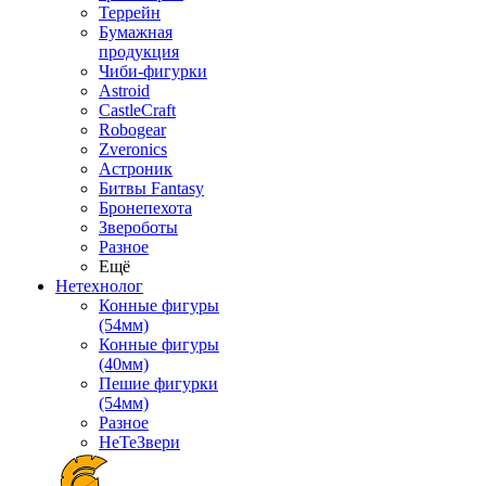
Террейн
Бумажная
продукция
Чиби-фигурки
Astroid
CastleCraft
Robogear
Zveronics
Астроник
Битвы Fantasy
Бронепехота
Звероботы
Разное
Ещё
Нетехнолог
Конные фигуры
(54мм)
Конные фигуры
(40мм)
Пешие фигурки
(54мм)
Разное
НеТеЗвери