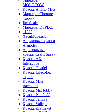
Маркеры
MOLOTOW
Краска Ammo MIG
Маркеры Chotune
(хром)
Jim Scale
Маркеры DSPIAE
"128"
ХасяМоделист
Акриловые краски
A-model
Аэрозольные
краски Crafts Spray
Краска AK
Interactive
Краска Citadel
Краска Lifecolor,
акрил
Краска MIG,
масляная
Краска Mr.Hobby
Краска Pacific88
Краска Tamiya
Краска Vallejo
Краска ZIPmaket