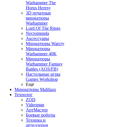
Warhammer The
Horus Heresy
3D печатные
миниатюры
Warhammer
Lord Of The Rings
Necromunda
Аксессуары
Миниатюры Warcry
Миниатюры
Warhammer 40K
Миниатюры
Warhammer Fantasy
Battles (AOS/FB)
Настольные игры
Games Workshop
Ещё
Миниатюры Malifaux
Технолог
ZOD
Videoman
АртМастер
Боевые роботы
Техника и
артиллерия