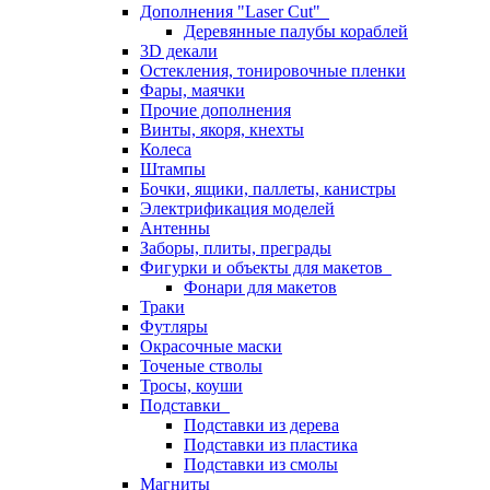
Дополнения "Laser Cut"
Деревянные палубы кораблей
3D декали
Остекления, тонировочные пленки
Фары, маячки
Прочие дополнения
Винты, якоря, кнехты
Колеса
Штампы
Бочки, ящики, паллеты, канистры
Электрификация моделей
Антенны
Заборы, плиты, преграды
Фигурки и объекты для макетов
Фонари для макетов
Траки
Футляры
Окрасочные маски
Точеные стволы
Тросы, коуши
Подставки
Подставки из дерева
Подставки из пластика
Подставки из смолы
Магниты