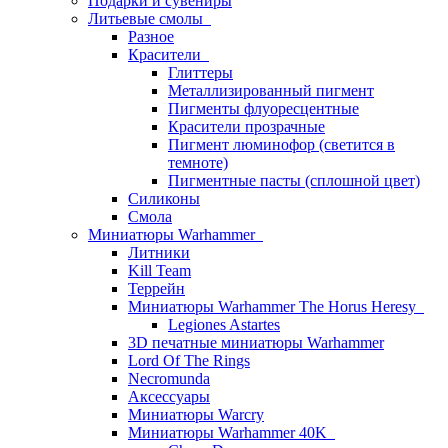
Подарки и сувениры
Литьевые смолы
Разное
Красители
Глиттеры
Металлизированный пигмент
Пигменты флуоресцентные
Красители прозрачные
Пигмент люминофор (светится в
темноте)
Пигментные пасты (сплошной цвет)
Силиконы
Смола
Миниатюры Warhammer
Литники
Kill Team
Террейн
Миниатюры Warhammer The Horus Heresy
Legiones Astartes
3D печатные миниатюры Warhammer
Lord Of The Rings
Necromunda
Аксессуары
Миниатюры Warcry
Миниатюры Warhammer 40K