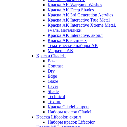
Краска AK Wargame Washes
Краска AK Deep Shades
Краска AK 3rd Generation Acrylics
Краска AK Interactive True Metal
Краска AK Interactive Xtreme Metal,
эмаль, металлики
Краска AK Interactive, акрил
Краска AK в спреях
Тематические наборы AK
Маркеры AK
Краска Citadel
Base
Contrast
Dry
Edge
Glaze
Layer
Shade
Technical
Texture
Краска Citadel, спреи
Наборы красок CItadel
Краска Lifecolor, акрил
Наборы красок Lifecolor