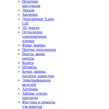
Печатная
продукция
Декали
Заклепки
Дополнения "Laser
Cut"
3D декали
Остекления,
тонировочные
пленки
Фары, маячки
Прочие дополнения
Винты, якоря,
кнехты
Колеса
Штампы
Бочки, ящики,
паллеты, канистры
Электрификация
моделей
Антенны
Заборы, плиты,
преграды
Фигурки и объекты
для макетов