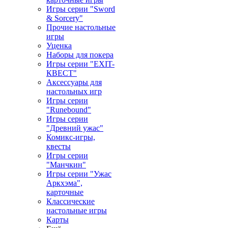
Игры серии "Sword
& Sorcery"
Прочие настольные
игры
Уценка
Наборы для покера
Игры серии "EXIT-
КВЕСТ"
Аксессуары для
настольных игр
Игры серии
"Runebound"
Игры серии
"Древний ужас"
Комикс-игры,
квесты
Игры серии
"Манчкин"
Игры серии "Ужас
Аркхэма",
карточные
Классические
настольные игры
Карты