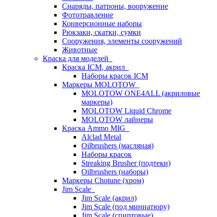
Снаряды, патроны, вооружение
Фототравление
Конверсионные наборы
Рюкзаки, скатки, сумки
Сооружения, элементы сооружений
Животные
Краска для моделей
Краска ICM, акрил
Наборы красок ICM
Маркеры MOLOTOW
MOLOTOW ONE4ALL (акриловые
маркеры)
MOLOTOW Liquid Chrome
MOLOTOW лайнеры
Краска Ammo MIG
Alclad Metal
Oilbrushers (масляная)
Наборы красок
Streaking Brusher (подтеки)
Oilbrushers (наборы)
Маркеры Chotune (хром)
Jim Scale
Jim Scale (акрил)
Jim Scale (под миниатюру)
Jim Scale (спиртовые)