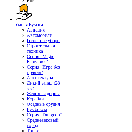
Ещё
Умная Бумага
Авиация
Автомобили
Головные уборы
Строительная
техника
Серия "Magic
Kingdoms"
Серия "Игра без
правил"
Архитектура
Дикий запад (28
мм)
Железная дорога
Корабли
Осадные орудия
Румбоксы
Серия "Dungeon"
Средневековый
город
Танки