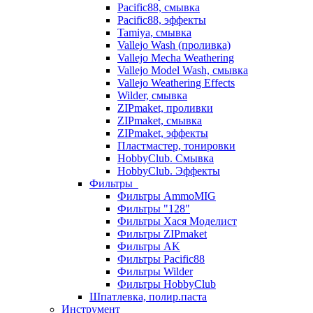
Pacific88, смывка
Pacific88, эффекты
Tamiya, смывка
Vallejo Wash (проливка)
Vallejo Mecha Weathering
Vallejo Model Wash, смывка
Vallejo Weathering Effects
Wilder, смывка
ZIPmaket, проливки
ZIPmaket, смывка
ZIPmaket, эффекты
Пластмастер, тонировки
HobbyClub. Смывка
HobbyClub. Эффекты
Фильтры
Фильтры AmmoMIG
Фильтры "128"
Фильтры Хася Моделист
Фильтры ZIPmaket
Фильтры AK
Фильтры Pacific88
Фильтры Wilder
Фильтры HobbyClub
Шпатлевка, полир.паста
Инструмент