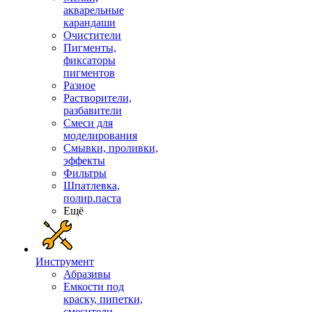
акварельные
карандаши
Очистители
Пигменты,
фиксаторы
пигментов
Разное
Растворители,
разбавители
Смеси для
моделирования
Смывки, проливки,
эффекты
Фильтры
Шпатлевка,
полир.паста
Ещё
Инструмент
Абразивы
Емкости под
краску, пипетки,
смесители