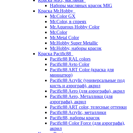
Краска MIG, масляная
Наборы масляных красок MIG
Краска Mr.Hobby
Mr.Color GX
Mr.Color, в спреях
Mr.Aqueous Hobby Color
Mr.Color
Mr.Metal Color
Mr.Hobby Super Metallic
Mr.Hobby, наборы красок
Краска Pacific88
Pacific88 RAL colors
Pacific88 Avto Color
Pacific88 ART Color (краска для
миниатюр)
Pacific88 Acrylic (универсальные под
кисть и аэрограф), акрил
Pacific88 Aero (для аэрографа), акрил
Pacific88 Aero, Металлики (для
аэрографа), акрил
Pacific88 ART color, телесные оттенки
Pacific88 Acrylic, металлики
Pacific88, наборы красок
Pacific88 Color Force (для аэрографа),
акрил