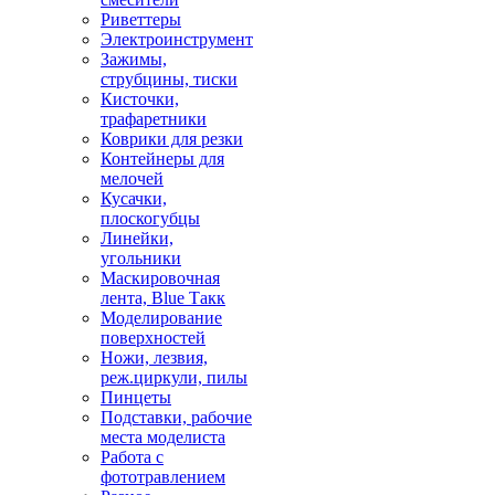
Риветтеры
Электроинструмент
Зажимы,
струбцины, тиски
Кисточки,
трафаретники
Коврики для резки
Контейнеры для
мелочей
Кусачки,
плоскогубцы
Линейки,
угольники
Маскировочная
лента, Blue Такк
Моделирование
поверхностей
Ножи, лезвия,
реж.циркули, пилы
Пинцеты
Подставки, рабочие
места моделиста
Работа с
фототравлением