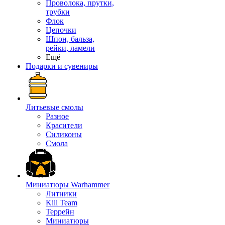
Проволока, прутки,
трубки
Флок
Цепочки
Шпон, бальза,
рейки, ламели
Ещё
Подарки и сувениры
Литьевые смолы
Разное
Красители
Силиконы
Смола
Миниатюры Warhammer
Литники
Kill Team
Террейн
Миниатюры