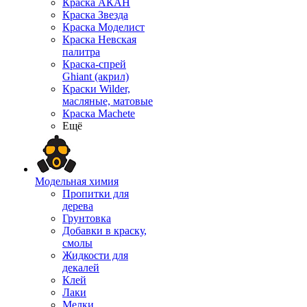
Краска АКАН
Краска Звезда
Краска Моделист
Краска Невская
палитра
Краска-спрей
Ghiant (акрил)
Краски Wilder,
масляные, матовые
Краска Machete
Ещё
Модельная химия
Пропитки для
дерева
Грунтовка
Добавки в краску,
смолы
Жидкости для
декалей
Клей
Лаки
Мелки,