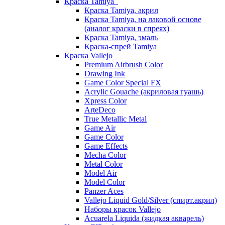
Краска Tamiya
Краска Tamiya, акрил
Краска Tamiya, на лаковой основе
(аналог краски в спреях)
Краска Tamiya, эмаль
Краска-спрей Tamiya
Краска Vallejo
Premium Airbrush Color
Drawing Ink
Game Color Special FX
Acrylic Gouache (акриловая гуашь)
Xpress Color
ArteDeco
True Metallic Metal
Game Air
Game Color
Game Effects
Mecha Color
Metal Color
Model Air
Model Color
Panzer Aces
Vallejo Liquid Gold/Silver (спирт.акрил)
Наборы красок Vallejo
Acuarela Liquida (жидкая акварель)