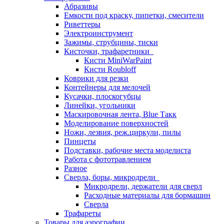
Абразивы
Емкости под краску, пипетки, смесители
Риветтеры
Электроинструмент
Зажимы, струбцины, тиски
Кисточки, трафаретники
Кисти MiniWarPaint
Кисти Roubloff
Коврики для резки
Контейнеры для мелочей
Кусачки, плоскогубцы
Линейки, угольники
Маскировочная лента, Blue Такк
Моделирование поверхностей
Ножи, лезвия, реж.циркули, пилы
Пинцеты
Подставки, рабочие места моделиста
Работа с фототравлением
Разное
Сверла, боры, микродрели
Микродрели, держатели для сверл
Расходные материалы для бормашин
Сверла
Трафареты
Товары для аэрографии