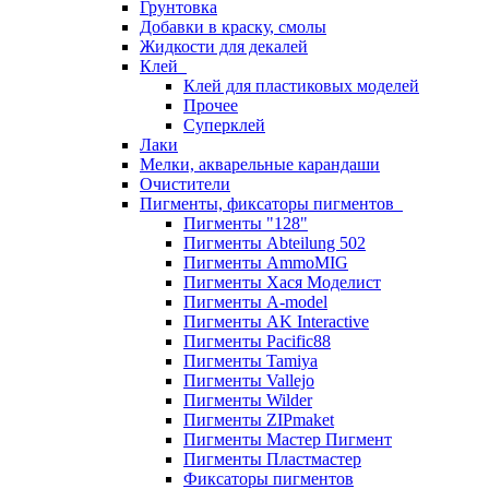
Грунтовка
Добавки в краску, смолы
Жидкости для декалей
Клей
Клей для пластиковых моделей
Прочее
Суперклей
Лаки
Мелки, акварельные карандаши
Очистители
Пигменты, фиксаторы пигментов
Пигменты "128"
Пигменты Abteilung 502
Пигменты AmmoMIG
Пигменты Хася Моделист
Пигменты A-model
Пигменты AK Interactive
Пигменты Pacific88
Пигменты Tamiya
Пигменты Vallejo
Пигменты Wilder
Пигменты ZIPmaket
Пигменты Мастер Пигмент
Пигменты Пластмастер
Фиксаторы пигментов