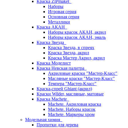
Краска ZIPmaket
Наборы
Игровая серия
Основная серия
Металлики
Краска АКАН
Наборы красок АКАН, акрил
Наборы красок АКАН, эмаль
Краска Звезда
Краска Звезда, в спреях
Краска Звезда, акрил
Краска Мастер Акрил, акрил
Краска Моделист
Краска Невская палитра
Акриловые краски "Мастер-Класс"
Масляные краски "Мастер-Класс"
Темпера "Мастер-Класс"
Краска-спрей Ghiant (акрил)
Краски Wilder, масляные, матовые
Краска Machete
Machete. Акриловая краска
Machete. Наборы красок
Machete. Маркеры хром
Модельная химия
Пропитки для дерева