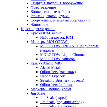
Снаряды, патроны, вооружение
Фототравление
Конверсионные наборы
Рюкзаки, скатки, сумки
Сооружения, элементы сооружений
Животные
Краска для моделей
Краска ICM, акрил
Наборы красок ICM
Маркеры MOLOTOW
MOLOTOW ONE4ALL (акриловые
маркеры)
MOLOTOW Liquid Chrome
MOLOTOW лайнеры
Краска Ammo MIG
Alclad Metal
Oilbrushers (масляная)
Наборы красок
Streaking Brusher (подтеки)
Oilbrushers (наборы)
Маркеры Chotune (хром)
Jim Scale
Jim Scale (акрил)
Jim Scale (под миниатюру)
Jim Scale (спиртовые)