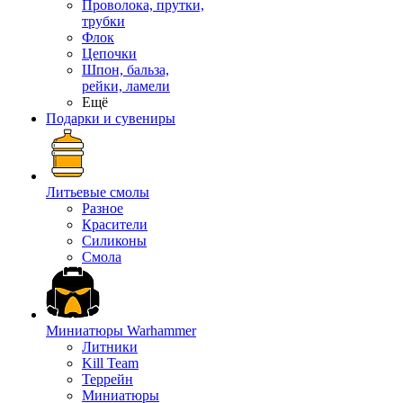
Проволока, прутки,
трубки
Флок
Цепочки
Шпон, бальза,
рейки, ламели
Ещё
Подарки и сувениры
Литьевые смолы
Разное
Красители
Силиконы
Смола
Миниатюры Warhammer
Литники
Kill Team
Террейн
Миниатюры