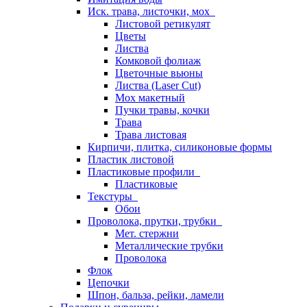
Иск. трава, листочки, мох
Листовой ретикулят
Цветы
Листва
Комковой фолиаж
Цветочные вьюны
Листва (Laser Cut)
Мох макетный
Пучки травы, кочки
Трава
Трава листовая
Кирпичи, плитка, силиконовые формы
Пластик листовой
Пластиковые профили
Пластиковые
Текстуры
Обои
Проволока, прутки, трубки
Мет. стержни
Металлические трубки
Проволока
Флок
Цепочки
Шпон, бальза, рейки, ламели