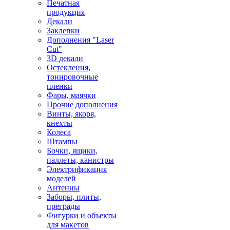
Печатная
продукция
Декали
Заклепки
Дополнения "Laser
Cut"
3D декали
Остекления,
тонировочные
пленки
Фары, маячки
Прочие дополнения
Винты, якоря,
кнехты
Колеса
Штампы
Бочки, ящики,
паллеты, канистры
Электрификация
моделей
Антенны
Заборы, плиты,
преграды
Фигурки и объекты
для макетов