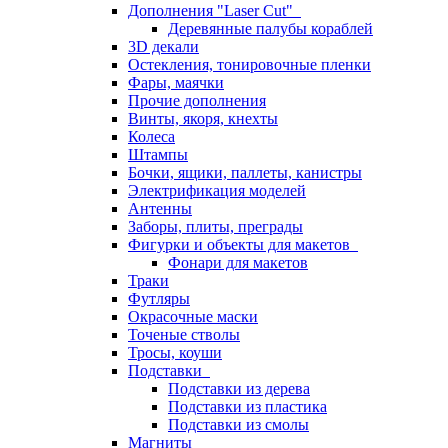
Дополнения "Laser Cut"
Деревянные палубы кораблей
3D декали
Остекления, тонировочные пленки
Фары, маячки
Прочие дополнения
Винты, якоря, кнехты
Колеса
Штампы
Бочки, ящики, паллеты, канистры
Электрификация моделей
Антенны
Заборы, плиты, преграды
Фигурки и объекты для макетов
Фонари для макетов
Траки
Футляры
Окрасочные маски
Точеные стволы
Тросы, коуши
Подставки
Подставки из дерева
Подставки из пластика
Подставки из смолы
Магниты