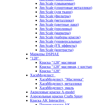
Jim Scale (смываемые)
Jim Scale (спиртовые металлики)
Jim Scale (для ткани)
Jim Scale (фильтры)
Jim Scale (металлики)
Jim Scale (цветные лаки)
Jim Scale (проливка)
Jim Scale (маркеры)
Jim Scale (наборы красок)
Jim Scale (универсальные)
Jim Scale (FX эффекты)
Jim Scale (контрасты)
Маркеры DSPIAE
"128"
Краска "128" масляная
Краска "128" масляная, с кистью
Краска "128"
ХасяМоделист
ХасяМоделист, "Масленка"
ХасяМоделист, металлики
ХасяМоделист, эмаль
Акриловые краски A-model
Аэрозольные краски Crafts Spray
Краска AK Interactive
Прочие краски AK