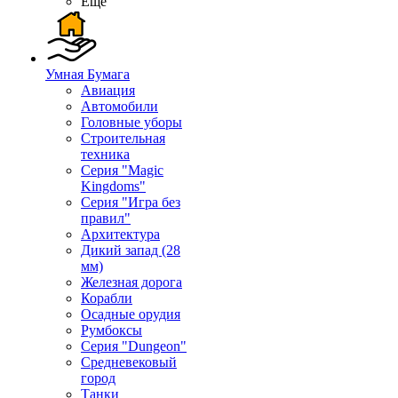
Ещё
Умная Бумага
Авиация
Автомобили
Головные уборы
Строительная
техника
Серия "Magic
Kingdoms"
Серия "Игра без
правил"
Архитектура
Дикий запад (28
мм)
Железная дорога
Корабли
Осадные орудия
Румбоксы
Серия "Dungeon"
Средневековый
город
Танки