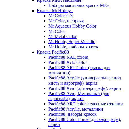
Краска MIG, масляная
Наборы масляных красок MIG
Краска Mr.Hobby
Mr.Color GX
Mr.Color, в спреях
Mr.Aqueous Hobby Color
Mr.Color
Mr.Metal Color
Mr.Hobby Super Metallic
Mr.Hobby, наборы красок
Краска Pacific88
Pacific88 RAL colors
Pacific88 Avto Color
Pacific88 ART Color (краска для
миниатюр)
Pacific88 Acrylic (универсальные под
кисть и аэрограф), акрил
Pacific88 Aero (для аэрографа), акрил
Pacific88 Aero, Металлики (для
аэрографа), акрил
Pacific88 ART color, телесные оттенки
Pacific88 Acrylic, металлики
Pacific88, наборы красок
Pacific88 Color Force (для аэрографа),
акрил