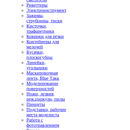
Риветтеры
Электроинструмент
Зажимы,
струбцины, тиски
Кисточки,
трафаретники
Коврики для резки
Контейнеры для
мелочей
Кусачки,
плоскогубцы
Линейки,
угольники
Маскировочная
лента, Blue Такк
Моделирование
поверхностей
Ножи, лезвия,
реж.циркули, пилы
Пинцеты
Подставки, рабочие
места моделиста
Работа с
фототравлением