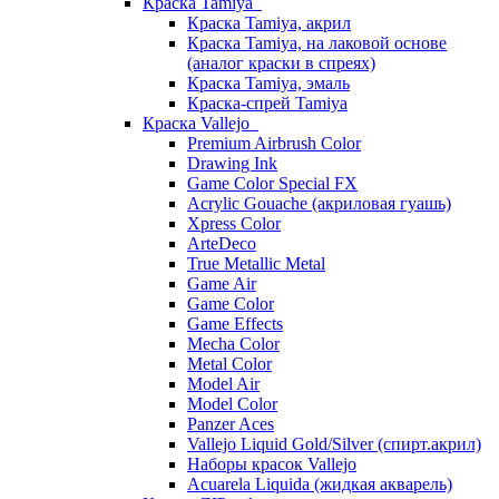
Краска Tamiya
Краска Tamiya, акрил
Краска Tamiya, на лаковой основе
(аналог краски в спреях)
Краска Tamiya, эмаль
Краска-спрей Tamiya
Краска Vallejo
Premium Airbrush Color
Drawing Ink
Game Color Special FX
Acrylic Gouache (акриловая гуашь)
Xpress Color
ArteDeco
True Metallic Metal
Game Air
Game Color
Game Effects
Mecha Color
Metal Color
Model Air
Model Color
Panzer Aces
Vallejo Liquid Gold/Silver (спирт.акрил)
Наборы красок Vallejo
Acuarela Liquida (жидкая акварель)