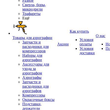
Разное
Сверла, боры,
микродрели
Трафареты
Ещё
Как купить
О нас
Товары для аэрографии
Условия
Запчасти и
Акции
оплаты
Но
расходники для
Условия
По
компрессоров
доставки
Наборы для
аэрографии
Аксессуары для
ухода за
аэрографом
Аэрографы
Запчасти и
расходники для
аэрографов
Компрессоры
Окрасочные боксы
Подставки,
держатели