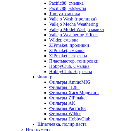
Pacific88, смывка
Pacific88, эффекты
Tamiya, смывка
Vallejo Wash (проливка)
Vallejo Mecha Weathering
Vallejo Model Wash, смывка
Vallejo Weathering Effects
Wilder, смывка
ZIPmaket, проливки
ZIPmaket, смывка
ZIPmaket, эффекты
Пластмастер, тонировки
HobbyClub. Смывка
HobbyClub. Эффекты
Фильтры
Фильтры AmmoMIG
Фильтры "128"
Фильтры Хася Моделист
Фильтры ZIPmaket
Фильтры AK
Фильтры Pacific88
Фильтры Wilder
Фильтры HobbyClub
Шпатлевка, полир.паста
Инструмент