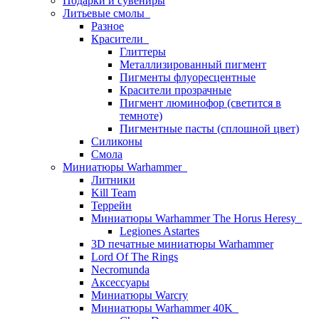
Подарки и сувениры
Литьевые смолы
Разное
Красители
Глиттеры
Металлизированный пигмент
Пигменты флуоресцентные
Красители прозрачные
Пигмент люминофор (светится в
темноте)
Пигментные пасты (сплошной цвет)
Силиконы
Смола
Миниатюры Warhammer
Литники
Kill Team
Террейн
Миниатюры Warhammer The Horus Heresy
Legiones Astartes
3D печатные миниатюры Warhammer
Lord Of The Rings
Necromunda
Аксессуары
Миниатюры Warcry
Миниатюры Warhammer 40K