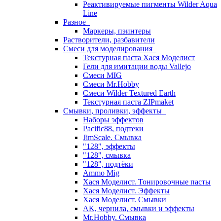
Реактивируемые пигменты Wilder Aqua
Line
Разное
Маркеры, пэинтеры
Растворители, разбавители
Смеси для моделирования
Текстурная паста Хася Моделист
Гели для имитации воды Vallejo
Смеси MIG
Смеси Mr.Hobby
Смеси Wilder Textured Earth
Текстурная паста ZIPmaket
Смывки, проливки, эффекты
Наборы эффектов
Pacific88, подтеки
JimScale. Смывка
"128", эффекты
"128", смывка
"128", подтёки
Ammo Mig
Хася Моделист. Тонировочные пасты
Хася Моделист. Эффекты
Хася Моделист. Смывки
AK, чернила, смывки и эффекты
Mr.Hobby. Смывка