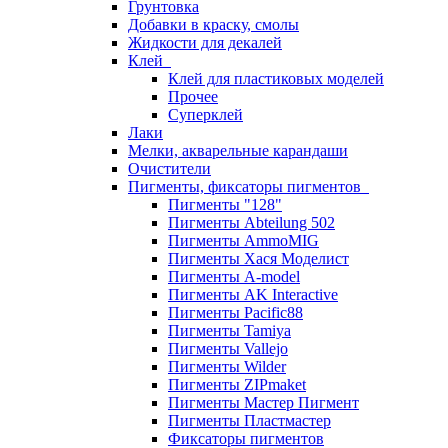
Грунтовка
Добавки в краску, смолы
Жидкости для декалей
Клей
Клей для пластиковых моделей
Прочее
Суперклей
Лаки
Мелки, акварельные карандаши
Очистители
Пигменты, фиксаторы пигментов
Пигменты "128"
Пигменты Abteilung 502
Пигменты AmmoMIG
Пигменты Хася Моделист
Пигменты A-model
Пигменты AK Interactive
Пигменты Pacific88
Пигменты Tamiya
Пигменты Vallejo
Пигменты Wilder
Пигменты ZIPmaket
Пигменты Мастер Пигмент
Пигменты Пластмастер
Фиксаторы пигментов