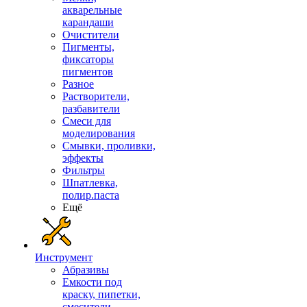
акварельные
карандаши
Очистители
Пигменты,
фиксаторы
пигментов
Разное
Растворители,
разбавители
Смеси для
моделирования
Смывки, проливки,
эффекты
Фильтры
Шпатлевка,
полир.паста
Ещё
Инструмент
Абразивы
Емкости под
краску, пипетки,
смесители