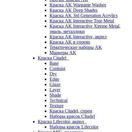
Краска AK Wargame Washes
Краска AK Deep Shades
Краска AK 3rd Generation Acrylics
Краска AK Interactive True Metal
Краска AK Interactive Xtreme Metal,
эмаль, металлики
Краска AK Interactive, акрил
Краска AK в спреях
Тематические наборы AK
Маркеры AK
Краска Citadel
Base
Contrast
Dry
Edge
Glaze
Layer
Shade
Technical
Texture
Краска Citadel, спреи
Наборы красок CItadel
Краска Lifecolor, акрил
Наборы красок Lifecolor