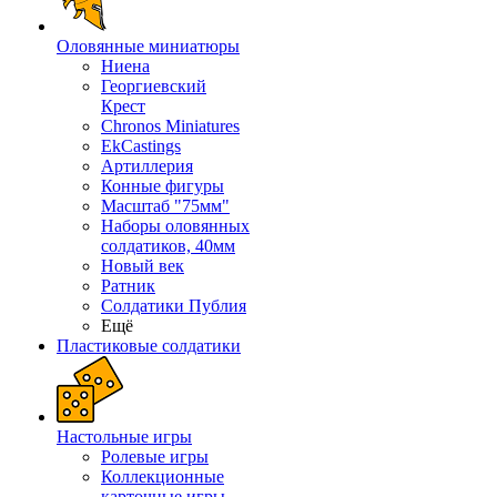
Оловянные миниатюры
Ниена
Георгиевский
Крест
Chronos Miniatures
EkCastings
Артиллерия
Конные фигуры
Масштаб "75мм"
Наборы оловянных
солдатиков, 40мм
Новый век
Ратник
Солдатики Публия
Ещё
Пластиковые солдатики
Настольные игры
Ролевые игры
Коллекционные
карточные игры