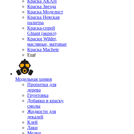
Краска АКАН
Краска Звезда
Краска Моделист
Краска Невская
палитра
Краска-спрей
Ghiant (акрил)
Краски Wilder,
масляные, матовые
Краска Machete
Ещё
Модельная химия
Пропитки для
дерева
Грунтовка
Добавки в краску,
смолы
Жидкости для
декалей
Клей
Лаки
Мелки,