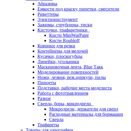
Абразивы
Емкости под краску, пипетки, смесители
Риветтеры
Электроинструмент
Зажимы, струбцины, тиски
Кисточки, трафаретники
Кисти MiniWarPaint
Кисти Roubloff
Коврики для резки
Контейнеры для мелочей
Кусачки, плоскогубцы
Линейки, угольники
Маскировочная лента, Blue Такк
Моделирование поверхностей
Ножи, лезвия, реж.циркули, пилы
Пинцеты
Подставки, рабочие места моделиста
Работа с фототравлением
Разное
Сверла, боры, микродрели
Микродрели, держатели для сверл
Расходные материалы для бормашин
Сверла
Трафареты
Товары для аэрографии