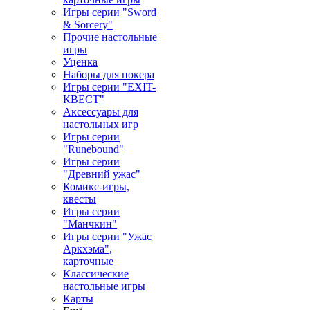
Игры серии "Sword
& Sorcery"
Прочие настольные
игры
Уценка
Наборы для покера
Игры серии "EXIT-
КВЕСТ"
Аксессуары для
настольных игр
Игры серии
"Runebound"
Игры серии
"Древний ужас"
Комикс-игры,
квесты
Игры серии
"Манчкин"
Игры серии "Ужас
Аркхэма",
карточные
Классические
настольные игры
Карты