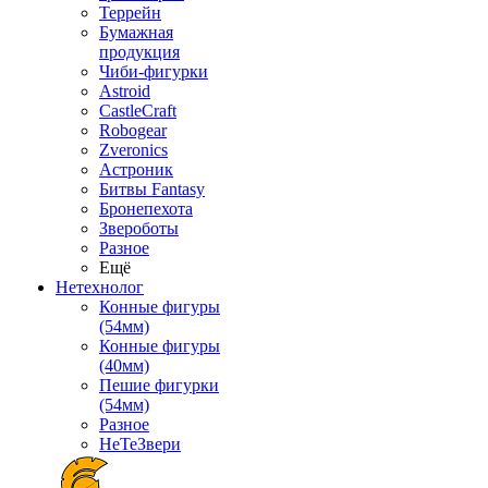
Террейн
Бумажная
продукция
Чиби-фигурки
Astroid
CastleCraft
Robogear
Zveronics
Астроник
Битвы Fantasy
Бронепехота
Звероботы
Разное
Ещё
Нетехнолог
Конные фигуры
(54мм)
Конные фигуры
(40мм)
Пешие фигурки
(54мм)
Разное
НеТеЗвери