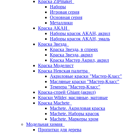
Краска ZIPmaket
Наборы
Игровая серия
Основная серия
Металлики
Краска АКАН
Наборы красок АКАН, акрил
Наборы красок АКАН, эмаль
Краска Звезда
Краска Звезда, в спреях
Краска Звезда, акрил
Краска Мастер Акрил, акрил
Краска Моделист
Краска Невская палитра
Акриловые краски "Мастер-Класс"
Масляные краски "Мастер-Класс"
Темпера "Мастер-Класс"
Краска-спрей Ghiant (акрил)
Краски Wilder, масляные, матовые
Краска Machete
Machete. Акриловая краска
Machete. Наборы красок
Machete. Маркеры хром
Модельная химия
Пропитки для дерева