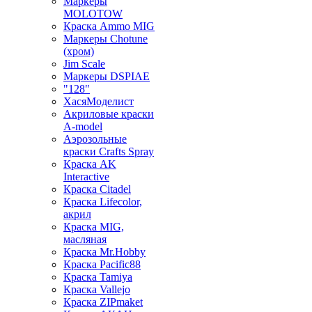
Маркеры
MOLOTOW
Краска Ammo MIG
Маркеры Chotune
(хром)
Jim Scale
Маркеры DSPIAE
"128"
ХасяМоделист
Акриловые краски
A-model
Аэрозольные
краски Crafts Spray
Краска AK
Interactive
Краска Citadel
Краска Lifecolor,
акрил
Краска MIG,
масляная
Краска Mr.Hobby
Краска Pacific88
Краска Tamiya
Краска Vallejo
Краска ZIPmaket