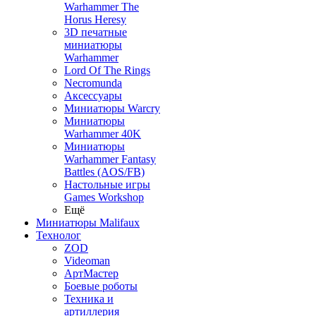
Warhammer The
Horus Heresy
3D печатные
миниатюры
Warhammer
Lord Of The Rings
Necromunda
Аксессуары
Миниатюры Warcry
Миниатюры
Warhammer 40K
Миниатюры
Warhammer Fantasy
Battles (AOS/FB)
Настольные игры
Games Workshop
Ещё
Миниатюры Malifaux
Технолог
ZOD
Videoman
АртМастер
Боевые роботы
Техника и
артиллерия