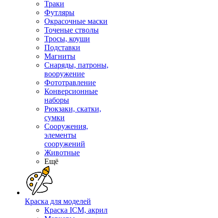
Траки
Футляры
Окрасочные маски
Точеные стволы
Тросы, коуши
Подставки
Магниты
Снаряды, патроны,
вооружение
Фототравление
Конверсионные
наборы
Рюкзаки, скатки,
сумки
Сооружения,
элементы
сооружений
Животные
Ещё
Краска для моделей
Краска ICM, акрил