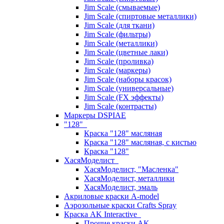
Jim Scale (смываемые)
Jim Scale (спиртовые металлики)
Jim Scale (для ткани)
Jim Scale (фильтры)
Jim Scale (металлики)
Jim Scale (цветные лаки)
Jim Scale (проливка)
Jim Scale (маркеры)
Jim Scale (наборы красок)
Jim Scale (универсальные)
Jim Scale (FX эффекты)
Jim Scale (контрасты)
Маркеры DSPIAE
"128"
Краска "128" масляная
Краска "128" масляная, с кистью
Краска "128"
ХасяМоделист
ХасяМоделист, "Масленка"
ХасяМоделист, металлики
ХасяМоделист, эмаль
Акриловые краски A-model
Аэрозольные краски Crafts Spray
Краска AK Interactive
Прочие краски AK