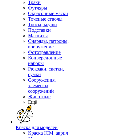
Траки
Футляры
Окрасочные маски
Точеные стволы
Тросы, коуши
Подставки
Магниты
Снаряды, патроны,
вооружение
Фототравление
Конверсионные
наборы
Рюкзаки, скатки,
сумки
Сооружения,
элементы
сооружений
Животные
Ещё
Краска для моделей
Краска ICM, акрил