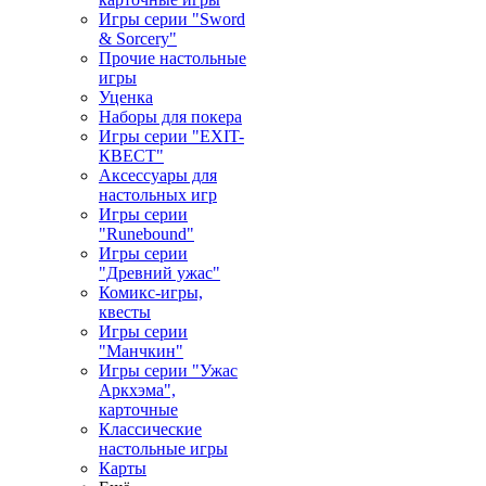
Игры серии "Sword
& Sorcery"
Прочие настольные
игры
Уценка
Наборы для покера
Игры серии "EXIT-
КВЕСТ"
Аксессуары для
настольных игр
Игры серии
"Runebound"
Игры серии
"Древний ужас"
Комикс-игры,
квесты
Игры серии
"Манчкин"
Игры серии "Ужас
Аркхэма",
карточные
Классические
настольные игры
Карты