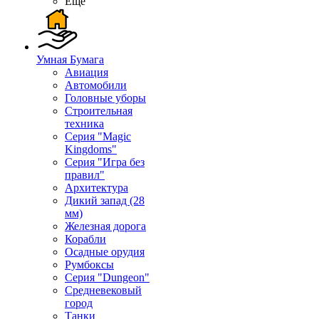
Ещё
Умная Бумага
Авиация
Автомобили
Головные уборы
Строительная
техника
Серия "Magic
Kingdoms"
Серия "Игра без
правил"
Архитектура
Дикий запад (28
мм)
Железная дорога
Корабли
Осадные орудия
Румбоксы
Серия "Dungeon"
Средневековый
город
Танки