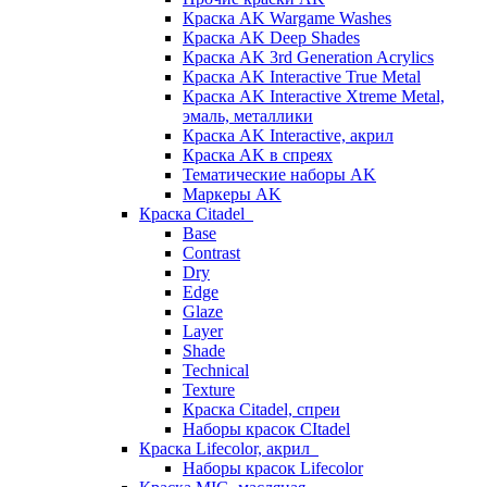
Краска AK Wargame Washes
Краска AK Deep Shades
Краска AK 3rd Generation Acrylics
Краска AK Interactive True Metal
Краска AK Interactive Xtreme Metal,
эмаль, металлики
Краска AK Interactive, акрил
Краска AK в спреях
Тематические наборы AK
Маркеры AK
Краска Citadel
Base
Contrast
Dry
Edge
Glaze
Layer
Shade
Technical
Texture
Краска Citadel, спреи
Наборы красок CItadel
Краска Lifecolor, акрил
Наборы красок Lifecolor