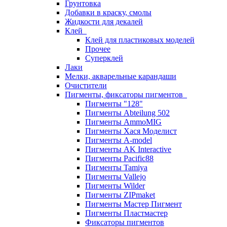
Грунтовка
Добавки в краску, смолы
Жидкости для декалей
Клей
Клей для пластиковых моделей
Прочее
Суперклей
Лаки
Мелки, акварельные карандаши
Очистители
Пигменты, фиксаторы пигментов
Пигменты "128"
Пигменты Abteilung 502
Пигменты AmmoMIG
Пигменты Хася Моделист
Пигменты A-model
Пигменты AK Interactive
Пигменты Pacific88
Пигменты Tamiya
Пигменты Vallejo
Пигменты Wilder
Пигменты ZIPmaket
Пигменты Мастер Пигмент
Пигменты Пластмастер
Фиксаторы пигментов