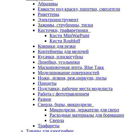
Абразивы
Емкости под краску, пипетки, смесители
Риветтеры
Электроинструмент
Зажимы, струбцины, тиски
Кисточки, трафаретники
Кисти MiniWarPaint
Кисти Roubloff
Коврики для резки
Контейнеры для мелочей
Кусачки, плоскогубцы
Линейки, угольники
Маскировочная лента, Blue Такк
Моделирование поверхностей
Ножи, лезвия, реж.циркули, пилы
Пинцеты
Подставки, рабочие места моделиста
Работа с фототравлением
Разное
Сверла, боры, микродрели
Микродрели, держатели для сверл
Расходные материалы для бормашин
Сверла
Трафареты
Товары для аэрографии