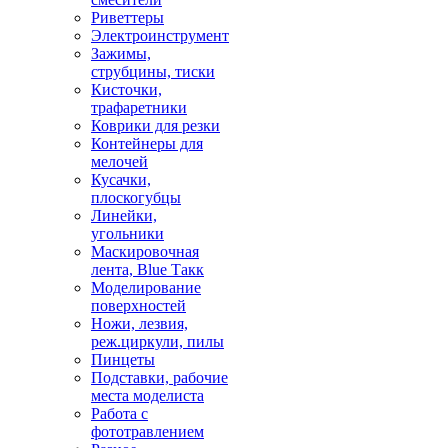
Риветтеры
Электроинструмент
Зажимы,
струбцины, тиски
Кисточки,
трафаретники
Коврики для резки
Контейнеры для
мелочей
Кусачки,
плоскогубцы
Линейки,
угольники
Маскировочная
лента, Blue Такк
Моделирование
поверхностей
Ножи, лезвия,
реж.циркули, пилы
Пинцеты
Подставки, рабочие
места моделиста
Работа с
фототравлением