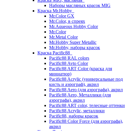
Краска MIG, масляная
Наборы масляных красок MIG
Краска Mr.Hobby
Mr.Color GX
Mr.Color, в спреях
Mr.Aqueous Hobby Color
Mr.Color
Mr.Metal Color
Mr.Hobby Super Metallic
Mr.Hobby, наборы красок
Краска Pacific88
Pacific88 RAL colors
Pacific88 Avto Color
Pacific88 ART Color (краска для
миниатюр)
Pacific88 Acrylic (универсальные под
кисть и аэрограф), акрил
Pacific88 Aero (для аэрографа), акрил
Pacific88 Aero, Металлики (для
аэрографа), акрил
Pacific88 ART color, телесные оттенки
Pacific88 Acrylic, металлики
Pacific88, наборы красок
Pacific88 Color Force (для аэрографа),
акрил