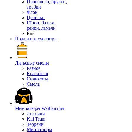
Проволока, прутки,
трубки
Флок
Цепочки
Шпон, бальза,
рейки, ламели
Ещё
Подарки и сувениры
Литьевые смолы
Разное
Красители
Силиконы
Смола
Миниатюры Warhammer
Литники
Kill Team
Террейн
Миниатюры