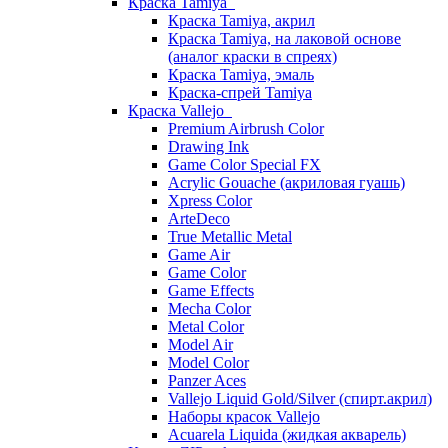
Краска Tamiya
Краска Tamiya, акрил
Краска Tamiya, на лаковой основе
(аналог краски в спреях)
Краска Tamiya, эмаль
Краска-спрей Tamiya
Краска Vallejo
Premium Airbrush Color
Drawing Ink
Game Color Special FX
Acrylic Gouache (акриловая гуашь)
Xpress Color
ArteDeco
True Metallic Metal
Game Air
Game Color
Game Effects
Mecha Color
Metal Color
Model Air
Model Color
Panzer Aces
Vallejo Liquid Gold/Silver (спирт.акрил)
Наборы красок Vallejo
Acuarela Liquida (жидкая акварель)