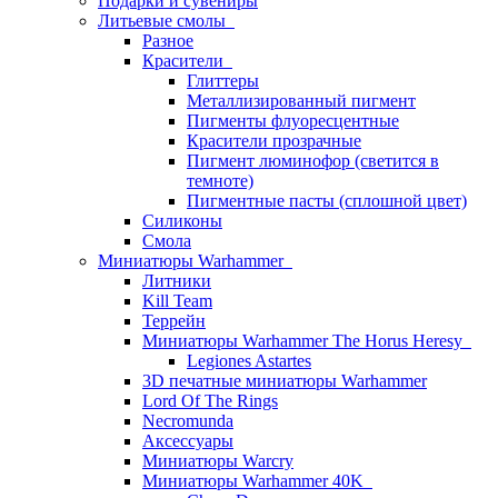
Подарки и сувениры
Литьевые смолы
Разное
Красители
Глиттеры
Металлизированный пигмент
Пигменты флуоресцентные
Красители прозрачные
Пигмент люминофор (светится в
темноте)
Пигментные пасты (сплошной цвет)
Силиконы
Смола
Миниатюры Warhammer
Литники
Kill Team
Террейн
Миниатюры Warhammer The Horus Heresy
Legiones Astartes
3D печатные миниатюры Warhammer
Lord Of The Rings
Necromunda
Аксессуары
Миниатюры Warcry
Миниатюры Warhammer 40K