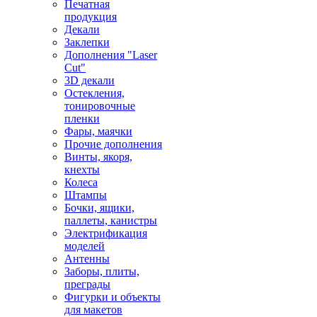
Печатная
продукция
Декали
Заклепки
Дополнения "Laser
Cut"
3D декали
Остекления,
тонировочные
пленки
Фары, маячки
Прочие дополнения
Винты, якоря,
кнехты
Колеса
Штампы
Бочки, ящики,
паллеты, канистры
Электрификация
моделей
Антенны
Заборы, плиты,
преграды
Фигурки и объекты
для макетов