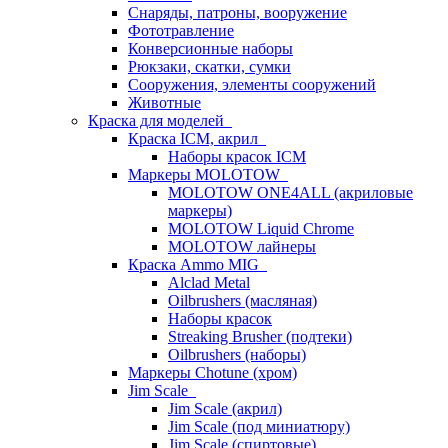
Снаряды, патроны, вооружение
Фототравление
Конверсионные наборы
Рюкзаки, скатки, сумки
Сооружения, элементы сооружений
Животные
Краска для моделей
Краска ICM, акрил
Наборы красок ICM
Маркеры MOLOTOW
MOLOTOW ONE4ALL (акриловые
маркеры)
MOLOTOW Liquid Chrome
MOLOTOW лайнеры
Краска Ammo MIG
Alclad Metal
Oilbrushers (масляная)
Наборы красок
Streaking Brusher (подтеки)
Oilbrushers (наборы)
Маркеры Chotune (хром)
Jim Scale
Jim Scale (акрил)
Jim Scale (под миниатюру)
Jim Scale (спиртовые)