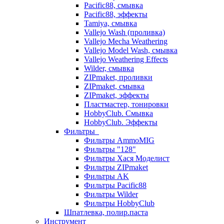
Pacific88, смывка
Pacific88, эффекты
Tamiya, смывка
Vallejo Wash (проливка)
Vallejo Mecha Weathering
Vallejo Model Wash, смывка
Vallejo Weathering Effects
Wilder, смывка
ZIPmaket, проливки
ZIPmaket, смывка
ZIPmaket, эффекты
Пластмастер, тонировки
HobbyClub. Смывка
HobbyClub. Эффекты
Фильтры
Фильтры AmmoMIG
Фильтры "128"
Фильтры Хася Моделист
Фильтры ZIPmaket
Фильтры AK
Фильтры Pacific88
Фильтры Wilder
Фильтры HobbyClub
Шпатлевка, полир.паста
Инструмент