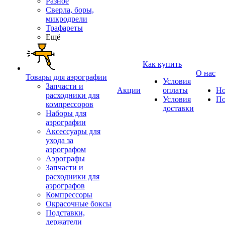
Разное
Сверла, боры,
микродрели
Трафареты
Ещё
Как купить
О нас
Товары для аэрографии
Условия
Запчасти и
Акции
оплаты
Но
расходники для
Условия
По
компрессоров
доставки
Наборы для
аэрографии
Аксессуары для
ухода за
аэрографом
Аэрографы
Запчасти и
расходники для
аэрографов
Компрессоры
Окрасочные боксы
Подставки,
держатели