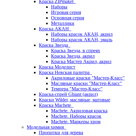
Краска ZIPmaket
Наборы
Игровая серия
Основная серия
Металлики
Краска АКАН
Наборы красок АКАН, акрил
Наборы красок АКАН, эмаль
Краска Звезда
Краска Звезда, в спреях
Краска Звезда, акрил
Краска Мастер Акрил, акрил
Краска Моделист
Краска Невская палитра
Акриловые краски "Мастер-Класс"
Масляные краски "Мастер-Класс"
Темпера "Мастер-Класс"
Краска-спрей Ghiant (акрил)
Краски Wilder, масляные, матовые
Краска Machete
Machete. Акриловая краска
Machete. Наборы красок
Machete. Маркеры хром
Модельная химия
Пропитки для дерева