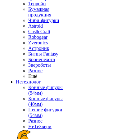
Террейн
Бумажная
продукция
Чиби-фигурки
Astroid
CastleCraft
Robogear
Zveronics
Астроник
Битвы Fantasy
Бронепехота
Звероботы
Разное
Ещё
Нетехнолог
Конные фигуры
(54мм)
Конные фигуры
(40мм)
Пешие фигурки
(54мм)
Разное
НеТеЗвери