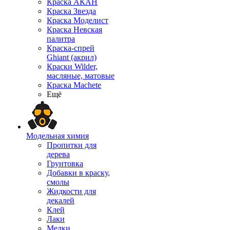
Краска АКАН
Краска Звезда
Краска Моделист
Краска Невская
палитра
Краска-спрей
Ghiant (акрил)
Краски Wilder,
масляные, матовые
Краска Machete
Ещё
Модельная химия
Пропитки для
дерева
Грунтовка
Добавки в краску,
смолы
Жидкости для
декалей
Клей
Лаки
Мелки,