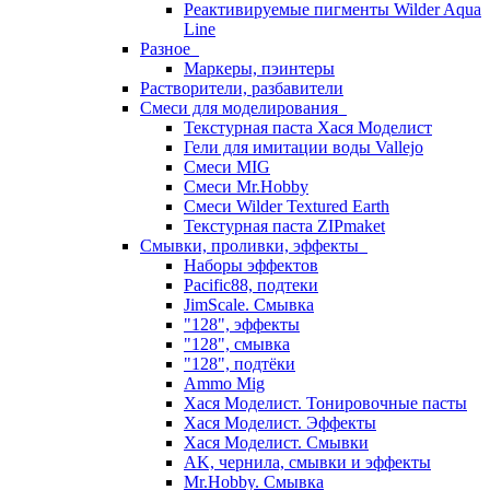
Реактивируемые пигменты Wilder Aqua
Line
Разное
Маркеры, пэинтеры
Растворители, разбавители
Смеси для моделирования
Текстурная паста Хася Моделист
Гели для имитации воды Vallejo
Смеси MIG
Смеси Mr.Hobby
Смеси Wilder Textured Earth
Текстурная паста ZIPmaket
Смывки, проливки, эффекты
Наборы эффектов
Pacific88, подтеки
JimScale. Смывка
"128", эффекты
"128", смывка
"128", подтёки
Ammo Mig
Хася Моделист. Тонировочные пасты
Хася Моделист. Эффекты
Хася Моделист. Смывки
AK, чернила, смывки и эффекты
Mr.Hobby. Смывка