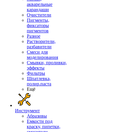
акварельные
карандаши
Очистители
Пигменты,
фиксаторы
пигментов
Разное
Растворители,
разбавители
Смеси для
моделирования
Смывки, проливки,
эффекты
Фильтры
Шпатлевка,
полир.паста
Ещё
Инструмент
Абразивы
Емкости под
краску, пипетки,
смесители