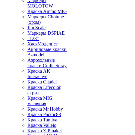
Маркеры
MOLOTOW
Краска Ammo MIG
Маркеры Chotune
(хром)
Jim Scale
Маркеры DSPIAE
"128"
ХасяМоделист
Акриловые краски
A-model
Аэрозольные
краски Crafts Spray
Краска AK
Interactive
Краска Citadel
Краска Lifecolor,
акрил
Краска MIG,
масляная
Краска Mr.Hobby
Краска Pacific88
Краска Tamiya
Краска Vallejo
Краска ZIPmaket