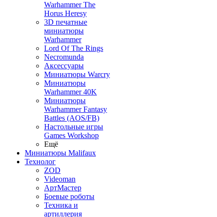
Warhammer The
Horus Heresy
3D печатные
миниатюры
Warhammer
Lord Of The Rings
Necromunda
Аксессуары
Миниатюры Warcry
Миниатюры
Warhammer 40K
Миниатюры
Warhammer Fantasy
Battles (AOS/FB)
Настольные игры
Games Workshop
Ещё
Миниатюры Malifaux
Технолог
ZOD
Videoman
АртМастер
Боевые роботы
Техника и
артиллерия