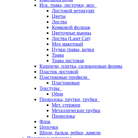
Иск. трава, листочки, мох
Листовой ретикулят
Цветы
Листва
Комковой фолиаж
Цветочные вьюны
Листва (Laser Cut)
Мох макетный
Пучки травы, кочки
Трава
Трава листовая
Кирпичи, плитка, силиконовые формы
Пластик листовой
Пластиковые профили
Пластиковые
Текстуры
Обои
Проволока, прутки, трубки
Мет. стержни
Металлические трубки
Проволока
Флок
Цепочки
Шпон, бальза, рейки, ламели