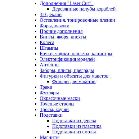
Дополнения "Laser Cut"
Деревянные палубы кораблей
3D декали
Остекления, тонировочные пленки
Фары, маячки
Прочие дополнения
Винты, якоря, кнехты
Колеса
Штампы
Бочки, ящики, паллеты, канистры
Электрификация моделей
Антенны
Заборы, плиты, преграды
Фигурки и объекты для макетов
Фонари для макетов
Траки
Футляры
Окрасочные маски
Точеные стволы
Тросы, коуши
Подставки
Подставки из дерева
Подставки из пластика
Подставки из смолы
Магниты