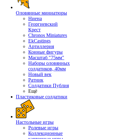
Оловянные миниатюры
Ниена
Георгиевский
Крест
Chronos Miniatures
EkCastings
Артиллерия
Конные фигуры
Масштаб "75мм"
Наборы оловянных
солдатиков, 40мм
Новый век
Ратник
Солдатики Публия
Ещё
Пластиковые солдатики
Настольные игры
Ролевые игры
Коллекционные
карточные игры