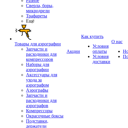
Разное
Сверла, боры,
микродрели
Трафареты
Ещё
Как купить
О нас
Товары для аэрографии
Условия
Запчасти и
Акции
оплаты
Но
расходники для
Условия
По
компрессоров
доставки
Наборы для
аэрографии
Аксессуары для
ухода за
аэрографом
Аэрографы
Запчасти и
расходники для
аэрографов
Компрессоры
Окрасочные боксы
Подставки,
держатели