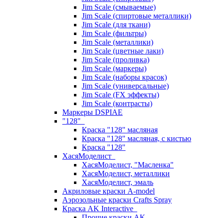
Jim Scale (смываемые)
Jim Scale (спиртовые металлики)
Jim Scale (для ткани)
Jim Scale (фильтры)
Jim Scale (металлики)
Jim Scale (цветные лаки)
Jim Scale (проливка)
Jim Scale (маркеры)
Jim Scale (наборы красок)
Jim Scale (универсальные)
Jim Scale (FX эффекты)
Jim Scale (контрасты)
Маркеры DSPIAE
"128"
Краска "128" масляная
Краска "128" масляная, с кистью
Краска "128"
ХасяМоделист
ХасяМоделист, "Масленка"
ХасяМоделист, металлики
ХасяМоделист, эмаль
Акриловые краски A-model
Аэрозольные краски Crafts Spray
Краска AK Interactive
Прочие краски AK