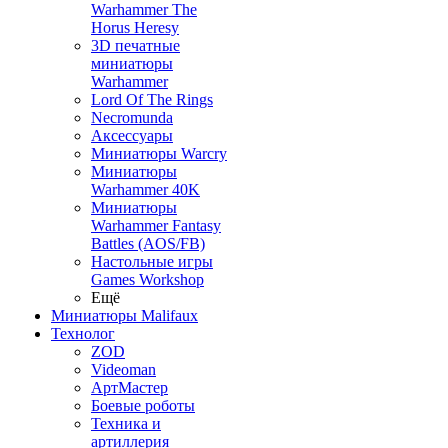
Warhammer The
Horus Heresy
3D печатные
миниатюры
Warhammer
Lord Of The Rings
Necromunda
Аксессуары
Миниатюры Warcry
Миниатюры
Warhammer 40K
Миниатюры
Warhammer Fantasy
Battles (AOS/FB)
Настольные игры
Games Workshop
Ещё
Миниатюры Malifaux
Технолог
ZOD
Videoman
АртМастер
Боевые роботы
Техника и
артиллерия