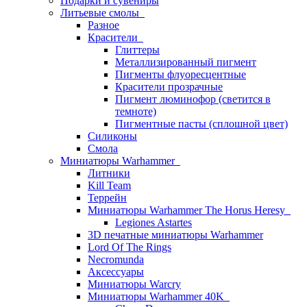
Подарки и сувениры
Литьевые смолы
Разное
Красители
Глиттеры
Металлизированный пигмент
Пигменты флуоресцентные
Красители прозрачные
Пигмент люминофор (светится в
темноте)
Пигментные пасты (сплошной цвет)
Силиконы
Смола
Миниатюры Warhammer
Литники
Kill Team
Террейн
Миниатюры Warhammer The Horus Heresy
Legiones Astartes
3D печатные миниатюры Warhammer
Lord Of The Rings
Necromunda
Аксессуары
Миниатюры Warcry
Миниатюры Warhammer 40K