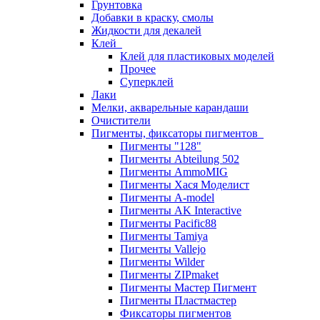
Грунтовка
Добавки в краску, смолы
Жидкости для декалей
Клей
Клей для пластиковых моделей
Прочее
Суперклей
Лаки
Мелки, акварельные карандаши
Очистители
Пигменты, фиксаторы пигментов
Пигменты "128"
Пигменты Abteilung 502
Пигменты AmmoMIG
Пигменты Хася Моделист
Пигменты A-model
Пигменты AK Interactive
Пигменты Pacific88
Пигменты Tamiya
Пигменты Vallejo
Пигменты Wilder
Пигменты ZIPmaket
Пигменты Мастер Пигмент
Пигменты Пластмастер
Фиксаторы пигментов