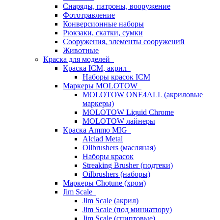
Снаряды, патроны, вооружение
Фототравление
Конверсионные наборы
Рюкзаки, скатки, сумки
Сооружения, элементы сооружений
Животные
Краска для моделей
Краска ICM, акрил
Наборы красок ICM
Маркеры MOLOTOW
MOLOTOW ONE4ALL (акриловые
маркеры)
MOLOTOW Liquid Chrome
MOLOTOW лайнеры
Краска Ammo MIG
Alclad Metal
Oilbrushers (масляная)
Наборы красок
Streaking Brusher (подтеки)
Oilbrushers (наборы)
Маркеры Chotune (хром)
Jim Scale
Jim Scale (акрил)
Jim Scale (под миниатюру)
Jim Scale (спиртовые)