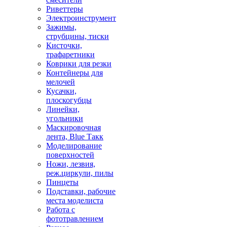
Риветтеры
Электроинструмент
Зажимы,
струбцины, тиски
Кисточки,
трафаретники
Коврики для резки
Контейнеры для
мелочей
Кусачки,
плоскогубцы
Линейки,
угольники
Маскировочная
лента, Blue Такк
Моделирование
поверхностей
Ножи, лезвия,
реж.циркули, пилы
Пинцеты
Подставки, рабочие
места моделиста
Работа с
фототравлением