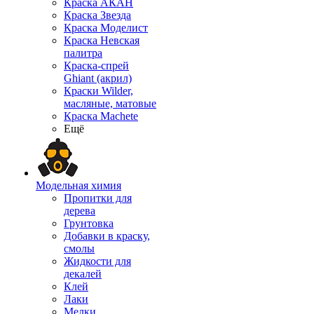
Краска АКАН
Краска Звезда
Краска Моделист
Краска Невская
палитра
Краска-спрей
Ghiant (акрил)
Краски Wilder,
масляные, матовые
Краска Machete
Ещё
Модельная химия
Пропитки для
дерева
Грунтовка
Добавки в краску,
смолы
Жидкости для
декалей
Клей
Лаки
Мелки,