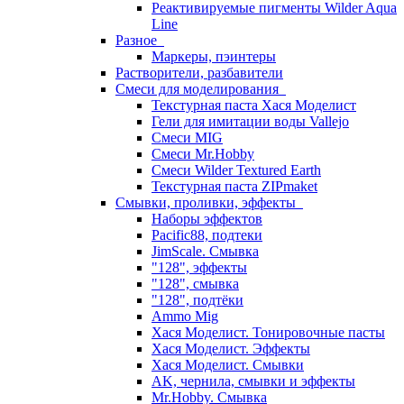
Реактивируемые пигменты Wilder Aqua
Line
Разное
Маркеры, пэинтеры
Растворители, разбавители
Смеси для моделирования
Текстурная паста Хася Моделист
Гели для имитации воды Vallejo
Смеси MIG
Смеси Mr.Hobby
Смеси Wilder Textured Earth
Текстурная паста ZIPmaket
Смывки, проливки, эффекты
Наборы эффектов
Pacific88, подтеки
JimScale. Смывка
"128", эффекты
"128", смывка
"128", подтёки
Ammo Mig
Хася Моделист. Тонировочные пасты
Хася Моделист. Эффекты
Хася Моделист. Смывки
AK, чернила, смывки и эффекты
Mr.Hobby. Смывка