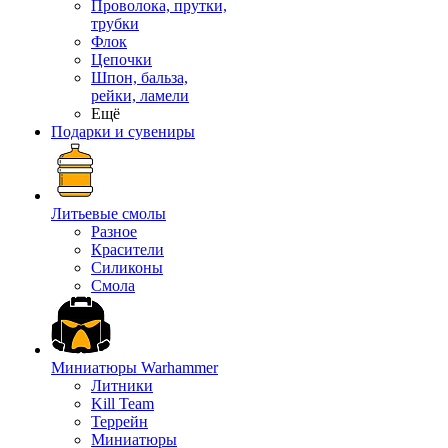
Проволока, прутки,
трубки
Флок
Цепочки
Шпон, бальза,
рейки, ламели
Ещё
Подарки и сувениры
Литьевые смолы
Разное
Красители
Силиконы
Смола
Миниатюры Warhammer
Литники
Kill Team
Террейн
Миниатюры