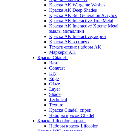
Краска AK Wargame Washes
Краска AK Deep Shades
Краска AK 3rd Generation Acrylics
Краска AK Interactive True Metal
Краска AK Interactive Xtreme Metal,
эмаль, металлики
Краска AK Interactive, акрил
Краска AK в спреях
Тематические наборы AK
Маркеры AK
Краска Citadel
Base
Contrast
Dry
Edge
Glaze
Layer
Shade
Technical
Texture
Краска Citadel, спреи
Наборы красок CItadel
Краска Lifecolor, акрил
Наборы красок Lifecolor