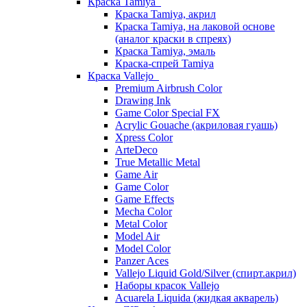
Краска Tamiya
Краска Tamiya, акрил
Краска Tamiya, на лаковой основе
(аналог краски в спреях)
Краска Tamiya, эмаль
Краска-спрей Tamiya
Краска Vallejo
Premium Airbrush Color
Drawing Ink
Game Color Special FX
Acrylic Gouache (акриловая гуашь)
Xpress Color
ArteDeco
True Metallic Metal
Game Air
Game Color
Game Effects
Mecha Color
Metal Color
Model Air
Model Color
Panzer Aces
Vallejo Liquid Gold/Silver (спирт.акрил)
Наборы красок Vallejo
Acuarela Liquida (жидкая акварель)