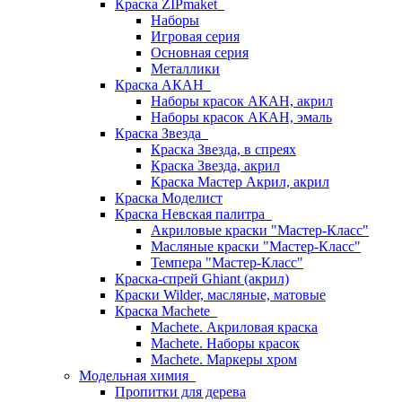
Краска ZIPmaket
Наборы
Игровая серия
Основная серия
Металлики
Краска АКАН
Наборы красок АКАН, акрил
Наборы красок АКАН, эмаль
Краска Звезда
Краска Звезда, в спреях
Краска Звезда, акрил
Краска Мастер Акрил, акрил
Краска Моделист
Краска Невская палитра
Акриловые краски "Мастер-Класс"
Масляные краски "Мастер-Класс"
Темпера "Мастер-Класс"
Краска-спрей Ghiant (акрил)
Краски Wilder, масляные, матовые
Краска Machete
Machete. Акриловая краска
Machete. Наборы красок
Machete. Маркеры хром
Модельная химия
Пропитки для дерева