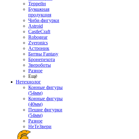
Террейн
Бумажная
продукция
Чиби-фигурки
Astroid
CastleCraft
Robogear
Zveronics
Астроник
Битвы Fantasy
Бронепехота
Звероботы
Разное
Ещё
Нетехнолог
Конные фигуры
(54мм)
Конные фигуры
(40мм)
Пешие фигурки
(54мм)
Разное
НеТеЗвери