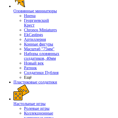
Оловянные миниатюры
Ниена
Георгиевский
Крест
Chronos Miniatures
EkCastings
Артиллерия
Конные фигуры
Масштаб "75мм"
Наборы оловянных
солдатиков, 40мм
Новый век
Ратник
Солдатики Публия
Ещё
Пластиковые солдатики
Настольные игры
Ролевые игры
Коллекционные
карточные игры