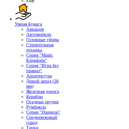
Ещё
Умная Бумага
Авиация
Автомобили
Головные уборы
Строительная
техника
Серия "Magic
Kingdoms"
Серия "Игра без
правил"
Архитектура
Дикий запад (28
мм)
Железная дорога
Корабли
Осадные орудия
Румбоксы
Серия "Dungeon"
Средневековый
город
Танки