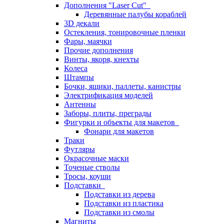
Дополнения "Laser Cut"
Деревянные палубы кораблей
3D декали
Остекления, тонировочные пленки
Фары, маячки
Прочие дополнения
Винты, якоря, кнехты
Колеса
Штампы
Бочки, ящики, паллеты, канистры
Электрификация моделей
Антенны
Заборы, плиты, преграды
Фигурки и объекты для макетов
Фонари для макетов
Траки
Футляры
Окрасочные маски
Точеные стволы
Тросы, коуши
Подставки
Подставки из дерева
Подставки из пластика
Подставки из смолы
Магниты