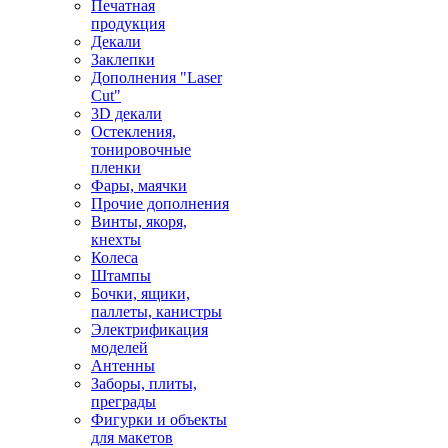
Печатная
продукция
Декали
Заклепки
Дополнения "Laser
Cut"
3D декали
Остекления,
тонировочные
пленки
Фары, маячки
Прочие дополнения
Винты, якоря,
кнехты
Колеса
Штампы
Бочки, ящики,
паллеты, канистры
Электрификация
моделей
Антенны
Заборы, плиты,
преграды
Фигурки и объекты
для макетов