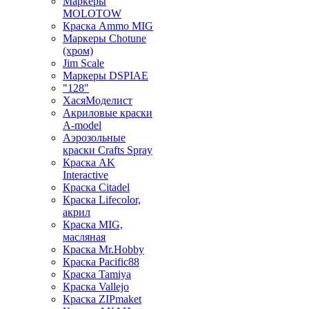
Маркеры
MOLOTOW
Краска Ammo MIG
Маркеры Chotune
(хром)
Jim Scale
Маркеры DSPIAE
"128"
ХасяМоделист
Акриловые краски
A-model
Аэрозольные
краски Crafts Spray
Краска AK
Interactive
Краска Citadel
Краска Lifecolor,
акрил
Краска MIG,
масляная
Краска Mr.Hobby
Краска Pacific88
Краска Tamiya
Краска Vallejo
Краска ZIPmaket