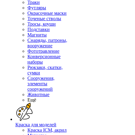
Траки
Футляры
Окрасочные маски
Точеные стволы
Тросы, коуши
Подставки
Магниты
Снаряды, патроны,
вооружение
Фототравление
Конверсионные
наборы
Рюкзаки, скатки,
сумки
Сооружения,
элементы
сооружений
Животные
Ещё
Краска для моделей
Краска ICM, акрил