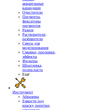
акварельные
карандаши
Очистители
Пигменты,
фиксаторы
пигментов
Разное
Растворители,
разбавители
Смеси для
моделирования
Смывки, проливки,
эффекты
Фильтры
Шпатлевка,
полир.паста
Ещё
Инструмент
Абразивы
Емкости под
краску, пипетки,
смесители