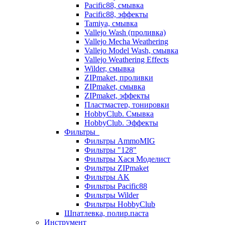
Pacific88, смывка
Pacific88, эффекты
Tamiya, смывка
Vallejo Wash (проливка)
Vallejo Mecha Weathering
Vallejo Model Wash, смывка
Vallejo Weathering Effects
Wilder, смывка
ZIPmaket, проливки
ZIPmaket, смывка
ZIPmaket, эффекты
Пластмастер, тонировки
HobbyClub. Смывка
HobbyClub. Эффекты
Фильтры
Фильтры AmmoMIG
Фильтры "128"
Фильтры Хася Моделист
Фильтры ZIPmaket
Фильтры AK
Фильтры Pacific88
Фильтры Wilder
Фильтры HobbyClub
Шпатлевка, полир.паста
Инструмент