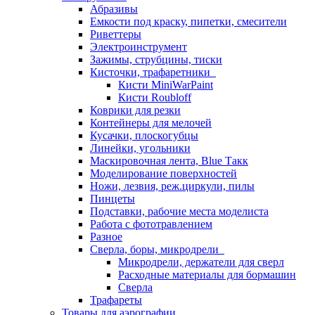
Абразивы
Емкости под краску, пипетки, смесители
Риветтеры
Электроинструмент
Зажимы, струбцины, тиски
Кисточки, трафаретники
Кисти MiniWarPaint
Кисти Roubloff
Коврики для резки
Контейнеры для мелочей
Кусачки, плоскогубцы
Линейки, угольники
Маскировочная лента, Blue Такк
Моделирование поверхностей
Ножи, лезвия, реж.циркули, пилы
Пинцеты
Подставки, рабочие места моделиста
Работа с фототравлением
Разное
Сверла, боры, микродрели
Микродрели, держатели для сверл
Расходные материалы для бормашин
Сверла
Трафареты
Товары для аэрографии