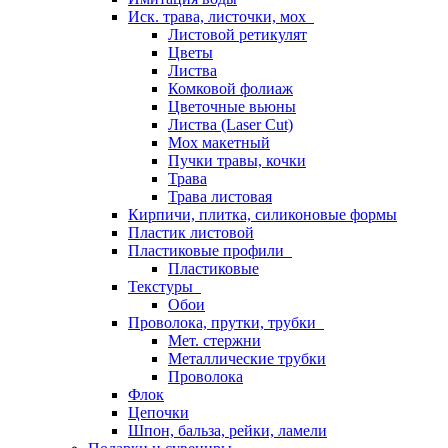
Иск. трава, листочки, мох
Листовой ретикулят
Цветы
Листва
Комковой фолиаж
Цветочные вьюны
Листва (Laser Cut)
Мох макетный
Пучки травы, кочки
Трава
Трава листовая
Кирпичи, плитка, силиконовые формы
Пластик листовой
Пластиковые профили
Пластиковые
Текстуры
Обои
Проволока, прутки, трубки
Мет. стержни
Металлические трубки
Проволока
Флок
Цепочки
Шпон, бальза, рейки, ламели