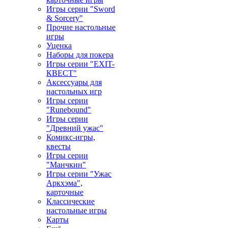
Игры серии "Sword
& Sorcery"
Прочие настольные
игры
Уценка
Наборы для покера
Игры серии "EXIT-
КВЕСТ"
Аксессуары для
настольных игр
Игры серии
"Runebound"
Игры серии
"Древний ужас"
Комикс-игры,
квесты
Игры серии
"Манчкин"
Игры серии "Ужас
Аркхэма",
карточные
Классические
настольные игры
Карты