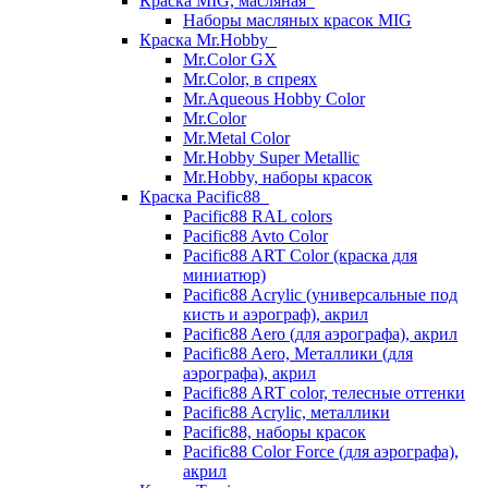
Краска MIG, масляная
Наборы масляных красок MIG
Краска Mr.Hobby
Mr.Color GX
Mr.Color, в спреях
Mr.Aqueous Hobby Color
Mr.Color
Mr.Metal Color
Mr.Hobby Super Metallic
Mr.Hobby, наборы красок
Краска Pacific88
Pacific88 RAL colors
Pacific88 Avto Color
Pacific88 ART Color (краска для
миниатюр)
Pacific88 Acrylic (универсальные под
кисть и аэрограф), акрил
Pacific88 Aero (для аэрографа), акрил
Pacific88 Aero, Металлики (для
аэрографа), акрил
Pacific88 ART color, телесные оттенки
Pacific88 Acrylic, металлики
Pacific88, наборы красок
Pacific88 Color Force (для аэрографа),
акрил