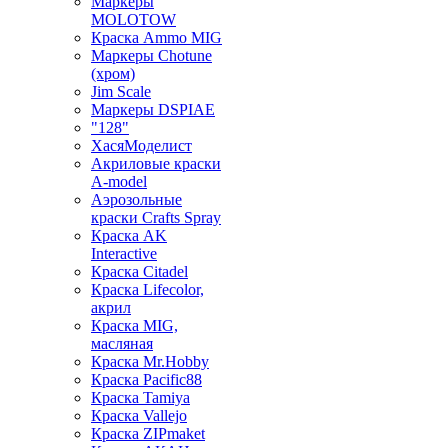
Маркеры
MOLOTOW
Краска Ammo MIG
Маркеры Chotune
(хром)
Jim Scale
Маркеры DSPIAE
"128"
ХасяМоделист
Акриловые краски
A-model
Аэрозольные
краски Crafts Spray
Краска AK
Interactive
Краска Citadel
Краска Lifecolor,
акрил
Краска MIG,
масляная
Краска Mr.Hobby
Краска Pacific88
Краска Tamiya
Краска Vallejo
Краска ZIPmaket