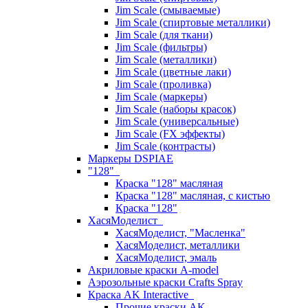
Jim Scale (смываемые)
Jim Scale (спиртовые металлики)
Jim Scale (для ткани)
Jim Scale (фильтры)
Jim Scale (металлики)
Jim Scale (цветные лаки)
Jim Scale (проливка)
Jim Scale (маркеры)
Jim Scale (наборы красок)
Jim Scale (универсальные)
Jim Scale (FX эффекты)
Jim Scale (контрасты)
Маркеры DSPIAE
"128"
Краска "128" масляная
Краска "128" масляная, с кистью
Краска "128"
ХасяМоделист
ХасяМоделист, "Масленка"
ХасяМоделист, металлики
ХасяМоделист, эмаль
Акриловые краски A-model
Аэрозольные краски Crafts Spray
Краска AK Interactive
Прочие краски AK