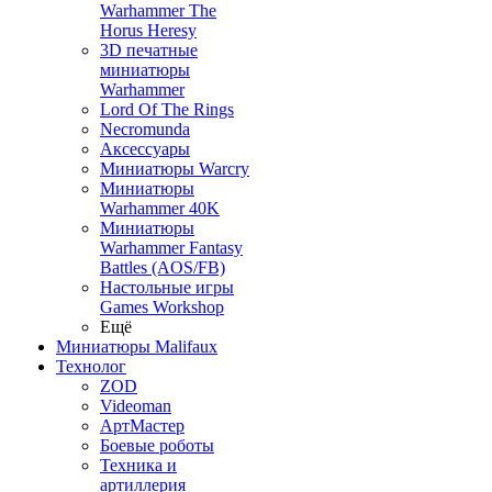
Warhammer The
Horus Heresy
3D печатные
миниатюры
Warhammer
Lord Of The Rings
Necromunda
Аксессуары
Миниатюры Warcry
Миниатюры
Warhammer 40K
Миниатюры
Warhammer Fantasy
Battles (AOS/FB)
Настольные игры
Games Workshop
Ещё
Миниатюры Malifaux
Технолог
ZOD
Videoman
АртМастер
Боевые роботы
Техника и
артиллерия