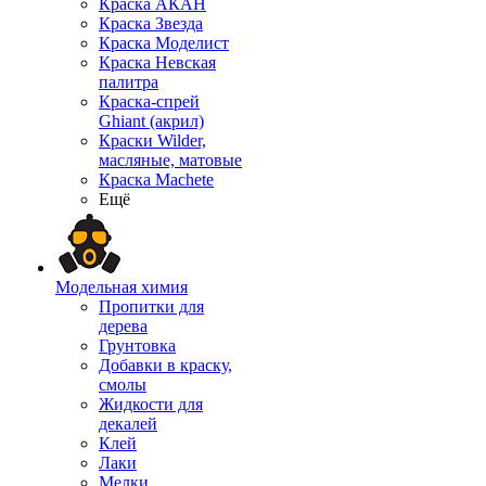
Краска АКАН
Краска Звезда
Краска Моделист
Краска Невская
палитра
Краска-спрей
Ghiant (акрил)
Краски Wilder,
масляные, матовые
Краска Machete
Ещё
Модельная химия
Пропитки для
дерева
Грунтовка
Добавки в краску,
смолы
Жидкости для
декалей
Клей
Лаки
Мелки,