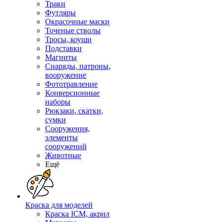
Траки
Футляры
Окрасочные маски
Точеные стволы
Тросы, коуши
Подставки
Магниты
Снаряды, патроны,
вооружение
Фототравление
Конверсионные
наборы
Рюкзаки, скатки,
сумки
Сооружения,
элементы
сооружений
Животные
Ещё
Краска для моделей
Краска ICM, акрил