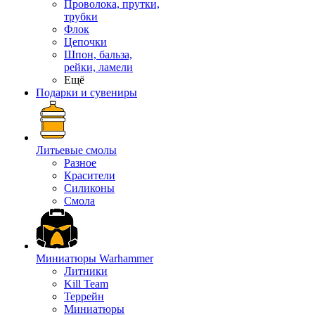
Проволока, прутки,
трубки
Флок
Цепочки
Шпон, бальза,
рейки, ламели
Ещё
Подарки и сувениры
Литьевые смолы
Разное
Красители
Силиконы
Смола
Миниатюры Warhammer
Литники
Kill Team
Террейн
Миниатюры