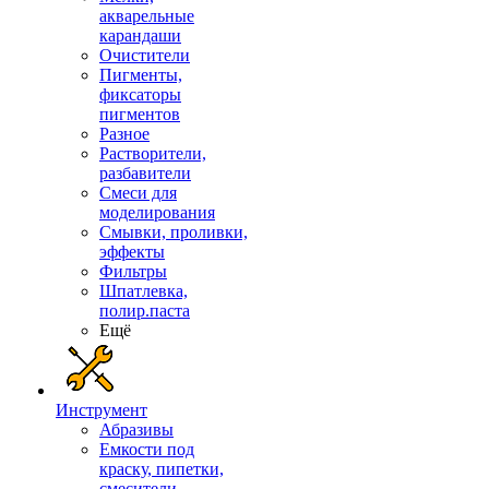
акварельные
карандаши
Очистители
Пигменты,
фиксаторы
пигментов
Разное
Растворители,
разбавители
Смеси для
моделирования
Смывки, проливки,
эффекты
Фильтры
Шпатлевка,
полир.паста
Ещё
Инструмент
Абразивы
Емкости под
краску, пипетки,
смесители