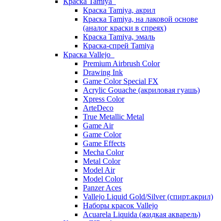
Краска Tamiya
Краска Tamiya, акрил
Краска Tamiya, на лаковой основе
(аналог краски в спреях)
Краска Tamiya, эмаль
Краска-спрей Tamiya
Краска Vallejo
Premium Airbrush Color
Drawing Ink
Game Color Special FX
Acrylic Gouache (акриловая гуашь)
Xpress Color
ArteDeco
True Metallic Metal
Game Air
Game Color
Game Effects
Mecha Color
Metal Color
Model Air
Model Color
Panzer Aces
Vallejo Liquid Gold/Silver (спирт.акрил)
Наборы красок Vallejo
Acuarela Liquida (жидкая акварель)