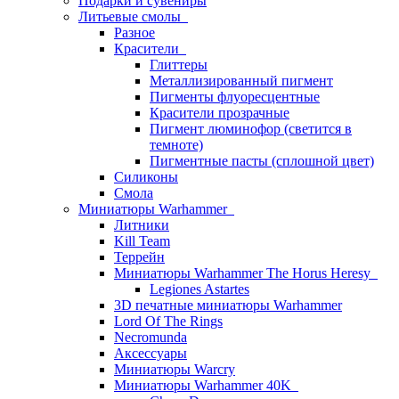
Подарки и сувениры
Литьевые смолы
Разное
Красители
Глиттеры
Металлизированный пигмент
Пигменты флуоресцентные
Красители прозрачные
Пигмент люминофор (светится в
темноте)
Пигментные пасты (сплошной цвет)
Силиконы
Смола
Миниатюры Warhammer
Литники
Kill Team
Террейн
Миниатюры Warhammer The Horus Heresy
Legiones Astartes
3D печатные миниатюры Warhammer
Lord Of The Rings
Necromunda
Аксессуары
Миниатюры Warcry
Миниатюры Warhammer 40K