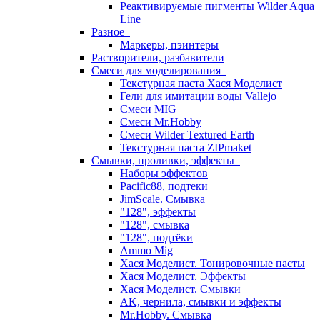
Реактивируемые пигменты Wilder Aqua
Line
Разное
Маркеры, пэинтеры
Растворители, разбавители
Смеси для моделирования
Текстурная паста Хася Моделист
Гели для имитации воды Vallejo
Смеси MIG
Смеси Mr.Hobby
Смеси Wilder Textured Earth
Текстурная паста ZIPmaket
Смывки, проливки, эффекты
Наборы эффектов
Pacific88, подтеки
JimScale. Смывка
"128", эффекты
"128", смывка
"128", подтёки
Ammo Mig
Хася Моделист. Тонировочные пасты
Хася Моделист. Эффекты
Хася Моделист. Смывки
AK, чернила, смывки и эффекты
Mr.Hobby. Смывка