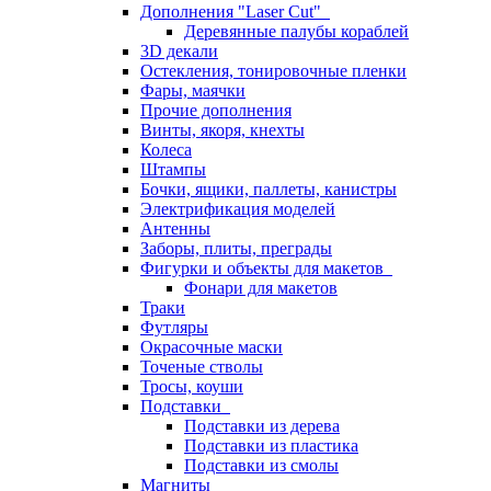
Дополнения "Laser Cut"
Деревянные палубы кораблей
3D декали
Остекления, тонировочные пленки
Фары, маячки
Прочие дополнения
Винты, якоря, кнехты
Колеса
Штампы
Бочки, ящики, паллеты, канистры
Электрификация моделей
Антенны
Заборы, плиты, преграды
Фигурки и объекты для макетов
Фонари для макетов
Траки
Футляры
Окрасочные маски
Точеные стволы
Тросы, коуши
Подставки
Подставки из дерева
Подставки из пластика
Подставки из смолы
Магниты