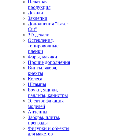
Печатная
продукция
Декали
Заклепки
Дополнения "Laser
Cut"
3D декали
Остекления,
тонировочные
пленки
Фары, маячки
Прочие дополнения
Винты, якоря,
кнехты
Колеса
Штампы
Бочки, ящики,
паллеты, канистры
Электрификация
моделей
Антенны
Заборы, плиты,
преграды
Фигурки и объекты
для макетов