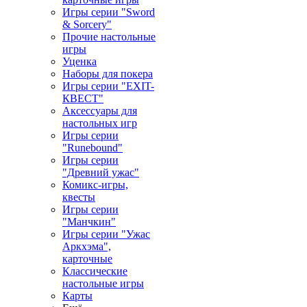
Игры серии "Sword
& Sorcery"
Прочие настольные
игры
Уценка
Наборы для покера
Игры серии "EXIT-
КВЕСТ"
Аксессуары для
настольных игр
Игры серии
"Runebound"
Игры серии
"Древний ужас"
Комикс-игры,
квесты
Игры серии
"Манчкин"
Игры серии "Ужас
Аркхэма",
карточные
Классические
настольные игры
Карты