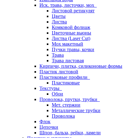
Иск. трава, листочки, мох
Листовой ретикулят
Цветы
Листва
Комковой фолиаж
Цветочные вьюны
Листва (Laser Cut)
Мох макетный
Пучки травы, кочки
Трава
Трава листовая
Кирпичи, плитка, силиконовые формы
Пластик листовой
Пластиковые профили
Пластиковые
Текстуры
Обои
Проволока, прутки, трубки
Мет. стержни
Металлические трубки
Проволока
Флок
Цепочки
Шпон, бальза, рейки, ламели