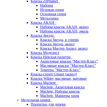
Краска ZIPmaket
Наборы
Игровая серия
Основная серия
Металлики
Краска АКАН
Наборы красок АКАН, акрил
Наборы красок АКАН, эмаль
Краска Звезда
Краска Звезда, в спреях
Краска Звезда, акрил
Краска Мастер Акрил, акрил
Краска Моделист
Краска Невская палитра
Акриловые краски "Мастер-Класс"
Масляные краски "Мастер-Класс"
Темпера "Мастер-Класс"
Краска-спрей Ghiant (акрил)
Краски Wilder, масляные, матовые
Краска Machete
Machete. Акриловая краска
Machete. Наборы красок
Machete. Маркеры хром
Модельная химия
Пропитки для дерева