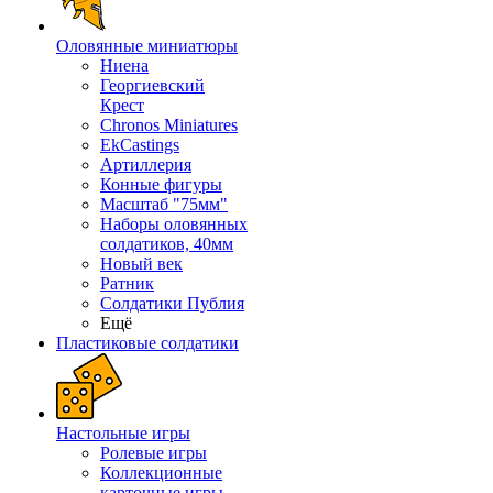
Оловянные миниатюры
Ниена
Георгиевский
Крест
Chronos Miniatures
EkCastings
Артиллерия
Конные фигуры
Масштаб "75мм"
Наборы оловянных
солдатиков, 40мм
Новый век
Ратник
Солдатики Публия
Ещё
Пластиковые солдатики
Настольные игры
Ролевые игры
Коллекционные
карточные игры