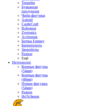
Террейн
Бумажная
продукция
Чиби-фигурки
Astroid
CastleCraft
Robogear
Zveronics
Астроник
Битвы Fantasy
Бронепехота
Звероботы
Разное
Ещё
Нетехнолог
Конные фигуры
(54мм)
Конные фигуры
(40мм)
Пешие фигурки
(54мм)
Разное
НеТеЗвери