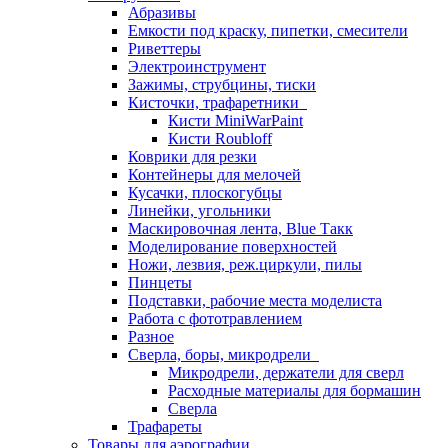
Абразивы
Емкости под краску, пипетки, смесители
Риветтеры
Электроинструмент
Зажимы, струбцины, тиски
Кисточки, трафаретники
Кисти MiniWarPaint
Кисти Roubloff
Коврики для резки
Контейнеры для мелочей
Кусачки, плоскогубцы
Линейки, угольники
Маскировочная лента, Blue Такк
Моделирование поверхностей
Ножи, лезвия, реж.циркули, пилы
Пинцеты
Подставки, рабочие места моделиста
Работа с фототравлением
Разное
Сверла, боры, микродрели
Микродрели, держатели для сверл
Расходные материалы для бормашин
Сверла
Трафареты
Товары для аэрографии