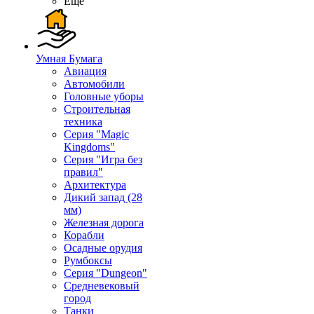
Ещё
Умная Бумага
Авиация
Автомобили
Головные уборы
Строительная
техника
Серия "Magic
Kingdoms"
Серия "Игра без
правил"
Архитектура
Дикий запад (28
мм)
Железная дорога
Корабли
Осадные орудия
Румбоксы
Серия "Dungeon"
Средневековый
город
Танки