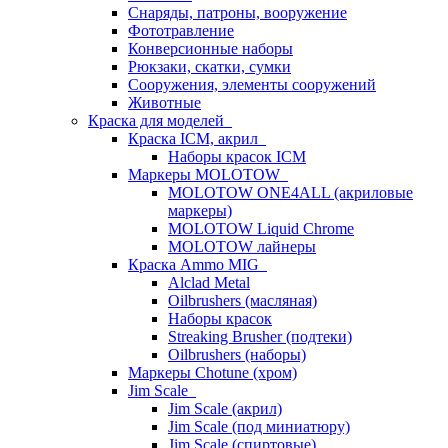
Снаряды, патроны, вооружение
Фототравление
Конверсионные наборы
Рюкзаки, скатки, сумки
Сооружения, элементы сооружений
Животные
Краска для моделей
Краска ICM, акрил
Наборы красок ICM
Маркеры MOLOTOW
MOLOTOW ONE4ALL (акриловые
маркеры)
MOLOTOW Liquid Chrome
MOLOTOW лайнеры
Краска Ammo MIG
Alclad Metal
Oilbrushers (масляная)
Наборы красок
Streaking Brusher (подтеки)
Oilbrushers (наборы)
Маркеры Chotune (хром)
Jim Scale
Jim Scale (акрил)
Jim Scale (под миниатюру)
Jim Scale (спиртовые)