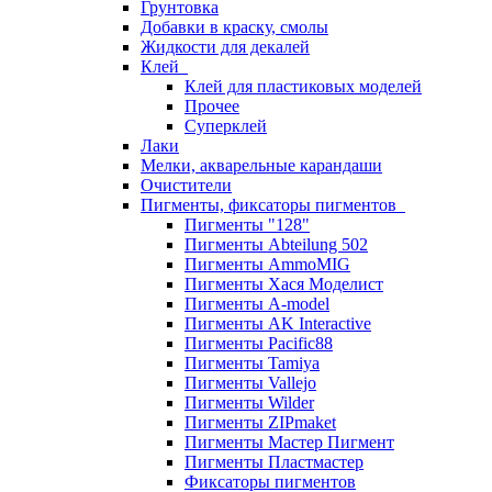
Грунтовка
Добавки в краску, смолы
Жидкости для декалей
Клей
Клей для пластиковых моделей
Прочее
Суперклей
Лаки
Мелки, акварельные карандаши
Очистители
Пигменты, фиксаторы пигментов
Пигменты "128"
Пигменты Abteilung 502
Пигменты AmmoMIG
Пигменты Хася Моделист
Пигменты A-model
Пигменты AK Interactive
Пигменты Pacific88
Пигменты Tamiya
Пигменты Vallejo
Пигменты Wilder
Пигменты ZIPmaket
Пигменты Мастер Пигмент
Пигменты Пластмастер
Фиксаторы пигментов