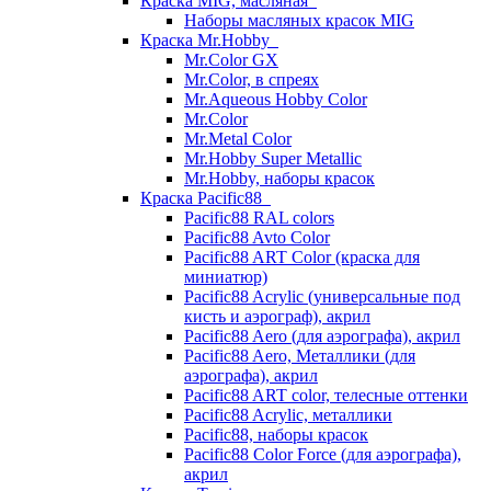
Краска MIG, масляная
Наборы масляных красок MIG
Краска Mr.Hobby
Mr.Color GX
Mr.Color, в спреях
Mr.Aqueous Hobby Color
Mr.Color
Mr.Metal Color
Mr.Hobby Super Metallic
Mr.Hobby, наборы красок
Краска Pacific88
Pacific88 RAL colors
Pacific88 Avto Color
Pacific88 ART Color (краска для
миниатюр)
Pacific88 Acrylic (универсальные под
кисть и аэрограф), акрил
Pacific88 Aero (для аэрографа), акрил
Pacific88 Aero, Металлики (для
аэрографа), акрил
Pacific88 ART color, телесные оттенки
Pacific88 Acrylic, металлики
Pacific88, наборы красок
Pacific88 Color Force (для аэрографа),
акрил