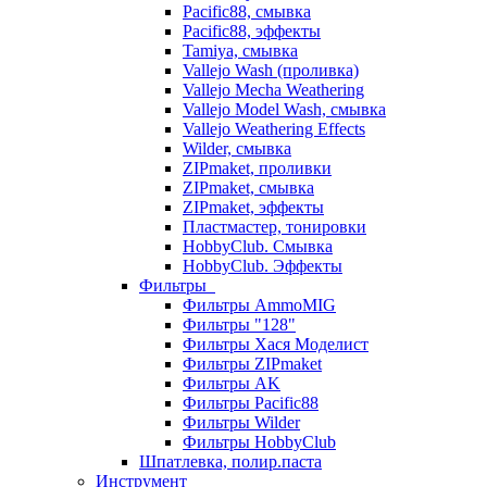
Pacific88, смывка
Pacific88, эффекты
Tamiya, смывка
Vallejo Wash (проливка)
Vallejo Mecha Weathering
Vallejo Model Wash, смывка
Vallejo Weathering Effects
Wilder, смывка
ZIPmaket, проливки
ZIPmaket, смывка
ZIPmaket, эффекты
Пластмастер, тонировки
HobbyClub. Смывка
HobbyClub. Эффекты
Фильтры
Фильтры AmmoMIG
Фильтры "128"
Фильтры Хася Моделист
Фильтры ZIPmaket
Фильтры AK
Фильтры Pacific88
Фильтры Wilder
Фильтры HobbyClub
Шпатлевка, полир.паста
Инструмент