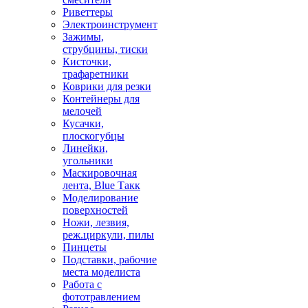
Риветтеры
Электроинструмент
Зажимы,
струбцины, тиски
Кисточки,
трафаретники
Коврики для резки
Контейнеры для
мелочей
Кусачки,
плоскогубцы
Линейки,
угольники
Маскировочная
лента, Blue Такк
Моделирование
поверхностей
Ножи, лезвия,
реж.циркули, пилы
Пинцеты
Подставки, рабочие
места моделиста
Работа с
фототравлением