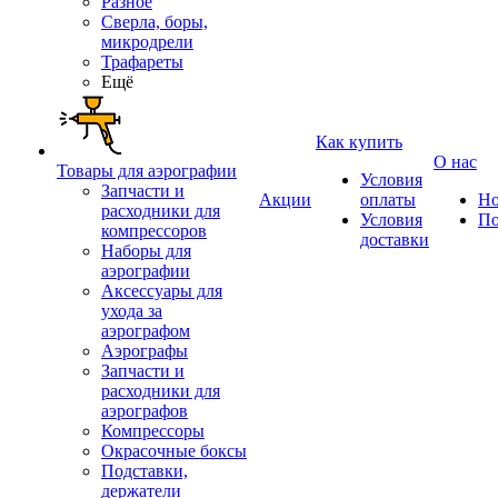
Разное
Сверла, боры,
микродрели
Трафареты
Ещё
Как купить
О нас
Товары для аэрографии
Условия
Запчасти и
Акции
оплаты
Но
расходники для
Условия
По
компрессоров
доставки
Наборы для
аэрографии
Аксессуары для
ухода за
аэрографом
Аэрографы
Запчасти и
расходники для
аэрографов
Компрессоры
Окрасочные боксы
Подставки,
держатели