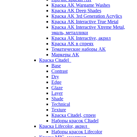
Краска AK Wargame Washes
Краска AK Deep Shades
Краска AK 3rd Generation Acrylics
Краска AK Interactive True Metal
Краска AK Interactive Xtreme Metal,
эмаль, металлики
Краска AK Interactive, акрил
Краска AK в спреях
Тематические наборы AK
Маркеры AK
Краска Citadel
Base
Contrast
Dry
Edge
Glaze
Layer
Shade
Technical
Texture
Краска Citadel, спреи
Наборы красок CItadel
Краска Lifecolor, акрил
Наборы красок Lifecolor