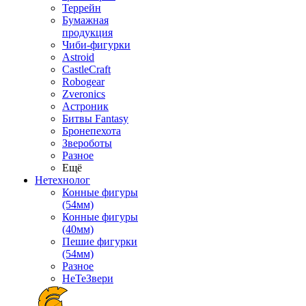
Террейн
Бумажная
продукция
Чиби-фигурки
Astroid
CastleCraft
Robogear
Zveronics
Астроник
Битвы Fantasy
Бронепехота
Звероботы
Разное
Ещё
Нетехнолог
Конные фигуры
(54мм)
Конные фигуры
(40мм)
Пешие фигурки
(54мм)
Разное
НеТеЗвери