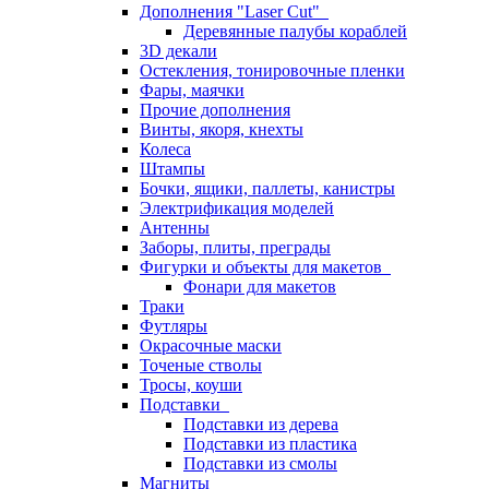
Дополнения "Laser Cut"
Деревянные палубы кораблей
3D декали
Остекления, тонировочные пленки
Фары, маячки
Прочие дополнения
Винты, якоря, кнехты
Колеса
Штампы
Бочки, ящики, паллеты, канистры
Электрификация моделей
Антенны
Заборы, плиты, преграды
Фигурки и объекты для макетов
Фонари для макетов
Траки
Футляры
Окрасочные маски
Точеные стволы
Тросы, коуши
Подставки
Подставки из дерева
Подставки из пластика
Подставки из смолы
Магниты