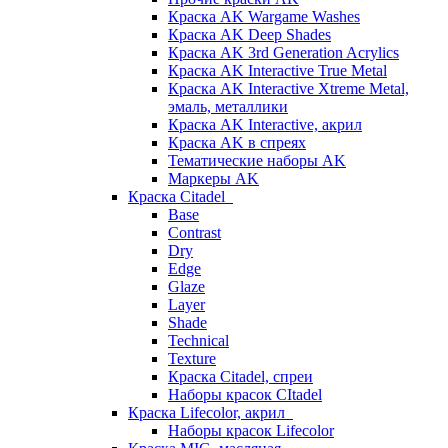
Краска AK Wargame Washes
Краска AK Deep Shades
Краска AK 3rd Generation Acrylics
Краска AK Interactive True Metal
Краска AK Interactive Xtreme Metal,
эмаль, металлики
Краска AK Interactive, акрил
Краска AK в спреях
Тематические наборы AK
Маркеры AK
Краска Citadel
Base
Contrast
Dry
Edge
Glaze
Layer
Shade
Technical
Texture
Краска Citadel, спреи
Наборы красок CItadel
Краска Lifecolor, акрил
Наборы красок Lifecolor