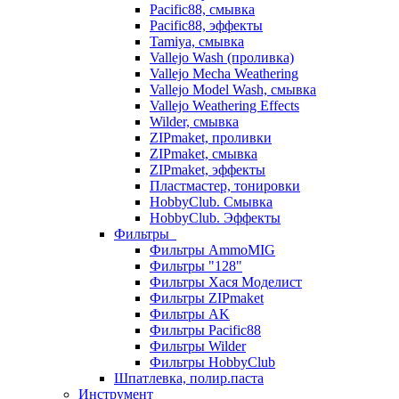
Pacific88, смывка
Pacific88, эффекты
Tamiya, смывка
Vallejo Wash (проливка)
Vallejo Mecha Weathering
Vallejo Model Wash, смывка
Vallejo Weathering Effects
Wilder, смывка
ZIPmaket, проливки
ZIPmaket, смывка
ZIPmaket, эффекты
Пластмастер, тонировки
HobbyClub. Смывка
HobbyClub. Эффекты
Фильтры
Фильтры AmmoMIG
Фильтры "128"
Фильтры Хася Моделист
Фильтры ZIPmaket
Фильтры AK
Фильтры Pacific88
Фильтры Wilder
Фильтры HobbyClub
Шпатлевка, полир.паста
Инструмент