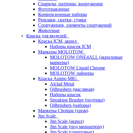
Снаряды, патроны, вооружение
Фототравление
Конверсионные наборы
Рюкзаки, скатки, сумки
Сооружения, элементы сооружений
Животные
Краска для моделей
Краска ICM, акрил
Наборы красок ICM
Маркеры MOLOTOW
MOLOTOW ONE4ALL (акриловые
маркеры)
MOLOTOW Liquid Chrome
MOLOTOW лайнеры
Краска Ammo MIG
Alclad Metal
Oilbrushers (масляная)
Наборы красок
Streaking Brusher (подтеки)
Oilbrushers (наборы)
Маркеры Chotune (хром)
Jim Scale
Jim Scale (акрил)
Jim Scale (под миниатюру)
Jim Scale (спиртовые)