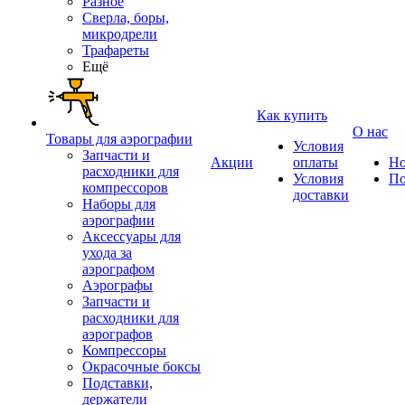
Разное
Сверла, боры,
микродрели
Трафареты
Ещё
Как купить
О нас
Товары для аэрографии
Условия
Запчасти и
Акции
оплаты
Но
расходники для
Условия
По
компрессоров
доставки
Наборы для
аэрографии
Аксессуары для
ухода за
аэрографом
Аэрографы
Запчасти и
расходники для
аэрографов
Компрессоры
Окрасочные боксы
Подставки,
держатели