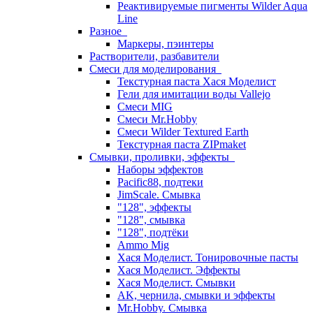
Реактивируемые пигменты Wilder Aqua
Line
Разное
Маркеры, пэинтеры
Растворители, разбавители
Смеси для моделирования
Текстурная паста Хася Моделист
Гели для имитации воды Vallejo
Смеси MIG
Смеси Mr.Hobby
Смеси Wilder Textured Earth
Текстурная паста ZIPmaket
Смывки, проливки, эффекты
Наборы эффектов
Pacific88, подтеки
JimScale. Смывка
"128", эффекты
"128", смывка
"128", подтёки
Ammo Mig
Хася Моделист. Тонировочные пасты
Хася Моделист. Эффекты
Хася Моделист. Смывки
AK, чернила, смывки и эффекты
Mr.Hobby. Смывка