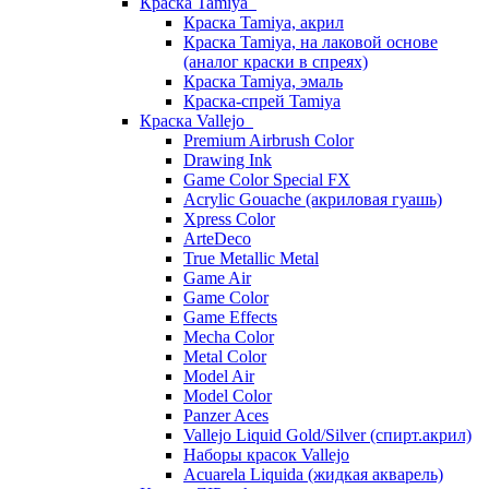
Краска Tamiya
Краска Tamiya, акрил
Краска Tamiya, на лаковой основе
(аналог краски в спреях)
Краска Tamiya, эмаль
Краска-спрей Tamiya
Краска Vallejo
Premium Airbrush Color
Drawing Ink
Game Color Special FX
Acrylic Gouache (акриловая гуашь)
Xpress Color
ArteDeco
True Metallic Metal
Game Air
Game Color
Game Effects
Mecha Color
Metal Color
Model Air
Model Color
Panzer Aces
Vallejo Liquid Gold/Silver (спирт.акрил)
Наборы красок Vallejo
Acuarela Liquida (жидкая акварель)