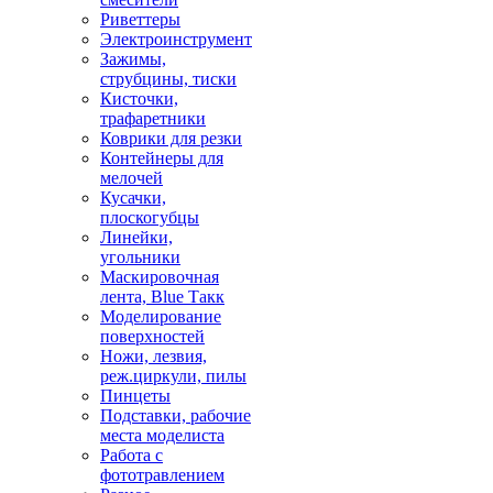
Риветтеры
Электроинструмент
Зажимы,
струбцины, тиски
Кисточки,
трафаретники
Коврики для резки
Контейнеры для
мелочей
Кусачки,
плоскогубцы
Линейки,
угольники
Маскировочная
лента, Blue Такк
Моделирование
поверхностей
Ножи, лезвия,
реж.циркули, пилы
Пинцеты
Подставки, рабочие
места моделиста
Работа с
фототравлением