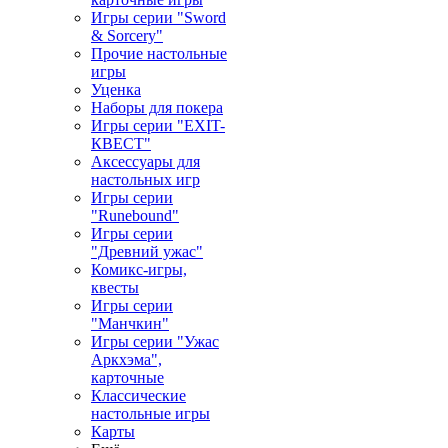
Игры серии "Sword
& Sorcery"
Прочие настольные
игры
Уценка
Наборы для покера
Игры серии "EXIT-
КВЕСТ"
Аксессуары для
настольных игр
Игры серии
"Runebound"
Игры серии
"Древний ужас"
Комикс-игры,
квесты
Игры серии
"Манчкин"
Игры серии "Ужас
Аркхэма",
карточные
Классические
настольные игры
Карты