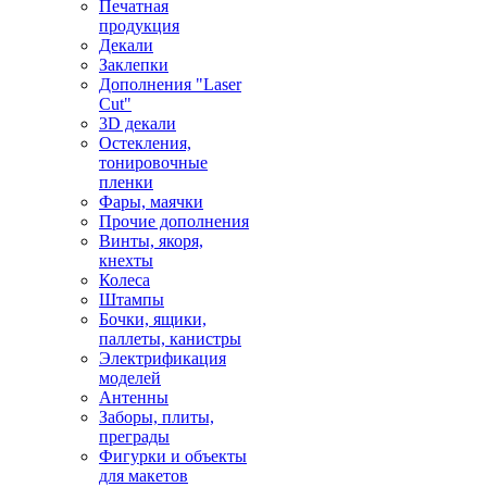
Печатная
продукция
Декали
Заклепки
Дополнения "Laser
Cut"
3D декали
Остекления,
тонировочные
пленки
Фары, маячки
Прочие дополнения
Винты, якоря,
кнехты
Колеса
Штампы
Бочки, ящики,
паллеты, канистры
Электрификация
моделей
Антенны
Заборы, плиты,
преграды
Фигурки и объекты
для макетов