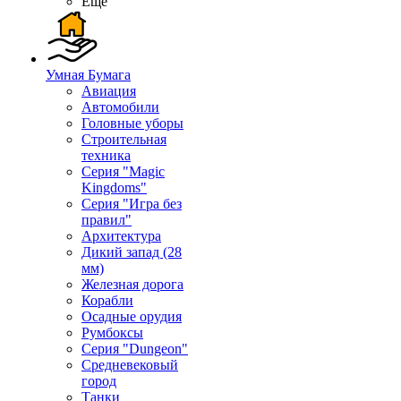
Ещё
Умная Бумага
Авиация
Автомобили
Головные уборы
Строительная
техника
Серия "Magic
Kingdoms"
Серия "Игра без
правил"
Архитектура
Дикий запад (28
мм)
Железная дорога
Корабли
Осадные орудия
Румбоксы
Серия "Dungeon"
Средневековый
город
Танки