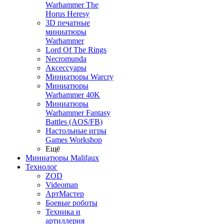
Warhammer The
Horus Heresy
3D печатные
миниатюры
Warhammer
Lord Of The Rings
Necromunda
Аксессуары
Миниатюры Warcry
Миниатюры
Warhammer 40K
Миниатюры
Warhammer Fantasy
Battles (AOS/FB)
Настольные игры
Games Workshop
Ещё
Миниатюры Malifaux
Технолог
ZOD
Videoman
АртМастер
Боевые роботы
Техника и
артиллерия