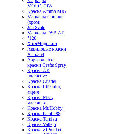
Маркеры
MOLOTOW
Краска Ammo MIG
Маркеры Chotune
(хром)
Jim Scale
Маркеры DSPIAE
"128"
ХасяМоделист
Акриловые краски
A-model
Аэрозольные
краски Crafts Spray
Краска AK
Interactive
Краска Citadel
Краска Lifecolor,
акрил
Краска MIG,
масляная
Краска Mr.Hobby
Краска Pacific88
Краска Tamiya
Краска Vallejo
Краска ZIPmaket