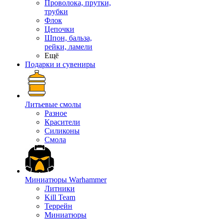
Проволока, прутки,
трубки
Флок
Цепочки
Шпон, бальза,
рейки, ламели
Ещё
Подарки и сувениры
Литьевые смолы
Разное
Красители
Силиконы
Смола
Миниатюры Warhammer
Литники
Kill Team
Террейн
Миниатюры