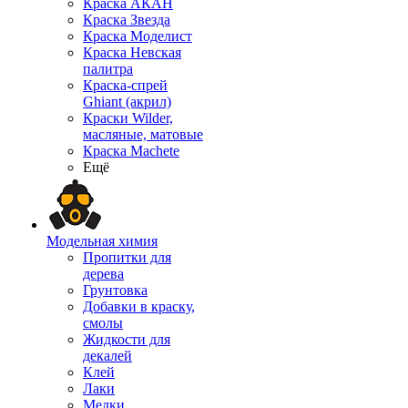
Краска АКАН
Краска Звезда
Краска Моделист
Краска Невская
палитра
Краска-спрей
Ghiant (акрил)
Краски Wilder,
масляные, матовые
Краска Machete
Ещё
Модельная химия
Пропитки для
дерева
Грунтовка
Добавки в краску,
смолы
Жидкости для
декалей
Клей
Лаки
Мелки,