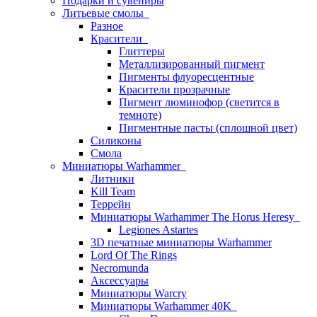
Подарки и сувениры
Литьевые смолы
Разное
Красители
Глиттеры
Металлизированный пигмент
Пигменты флуоресцентные
Красители прозрачные
Пигмент люминофор (светится в
темноте)
Пигментные пасты (сплошной цвет)
Силиконы
Смола
Миниатюры Warhammer
Литники
Kill Team
Террейн
Миниатюры Warhammer The Horus Heresy
Legiones Astartes
3D печатные миниатюры Warhammer
Lord Of The Rings
Necromunda
Аксессуары
Миниатюры Warcry
Миниатюры Warhammer 40K