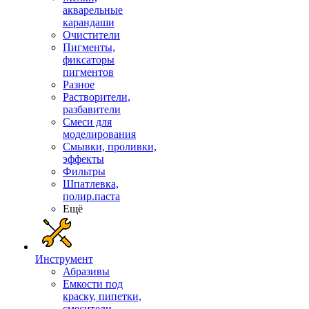
акварельные
карандаши
Очистители
Пигменты,
фиксаторы
пигментов
Разное
Растворители,
разбавители
Смеси для
моделирования
Смывки, проливки,
эффекты
Фильтры
Шпатлевка,
полир.паста
Ещё
Инструмент
Абразивы
Емкости под
краску, пипетки,
смесители