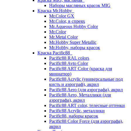
Краска MIG, масляная
Наборы масляных красок MIG
Краска Mr.Hobby
Mr.Color GX
Mr.Color, в спреях
Mr.Aqueous Hobby Color
Mr.Color
Mr.Metal Color
Mr.Hobby Super Metallic
Mr.Hobby, наборы красок
Краска Pacific88
Pacific88 RAL colors
Pacific88 Avto Color
Pacific88 ART Color (краска для
миниатюр)
Pacific88 Acrylic (универсальные под
кисть и аэрограф), акрил
Pacific88 Aero (для аэрографа), акрил
Pacific88 Aero, Металлики (для
аэрографа), акрил
Pacific88 ART color, телесные оттенки
Pacific88 Acrylic, металлики
Pacific88, наборы красок
Pacific88 Color Force (для аэрографа),
акрил