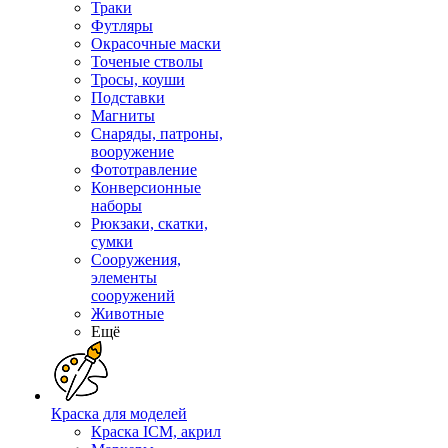
Траки
Футляры
Окрасочные маски
Точеные стволы
Тросы, коуши
Подставки
Магниты
Снаряды, патроны,
вооружение
Фототравление
Конверсионные
наборы
Рюкзаки, скатки,
сумки
Сооружения,
элементы
сооружений
Животные
Ещё
Краска для моделей
Краска ICM, акрил