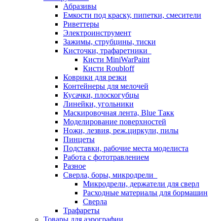
Абразивы
Емкости под краску, пипетки, смесители
Риветтеры
Электроинструмент
Зажимы, струбцины, тиски
Кисточки, трафаретники
Кисти MiniWarPaint
Кисти Roubloff
Коврики для резки
Контейнеры для мелочей
Кусачки, плоскогубцы
Линейки, угольники
Маскировочная лента, Blue Такк
Моделирование поверхностей
Ножи, лезвия, реж.циркули, пилы
Пинцеты
Подставки, рабочие места моделиста
Работа с фототравлением
Разное
Сверла, боры, микродрели
Микродрели, держатели для сверл
Расходные материалы для бормашин
Сверла
Трафареты
Товары для аэрографии