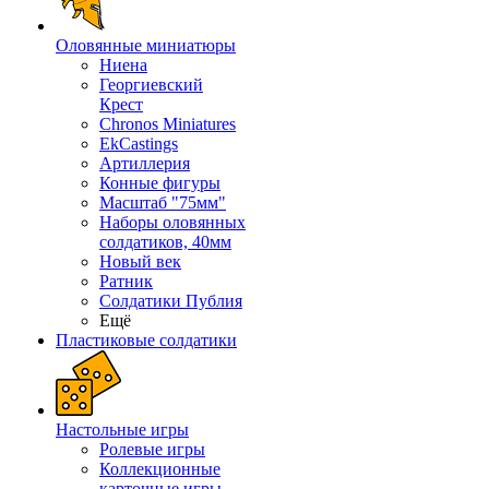
Оловянные миниатюры
Ниена
Георгиевский
Крест
Chronos Miniatures
EkCastings
Артиллерия
Конные фигуры
Масштаб "75мм"
Наборы оловянных
солдатиков, 40мм
Новый век
Ратник
Солдатики Публия
Ещё
Пластиковые солдатики
Настольные игры
Ролевые игры
Коллекционные
карточные игры