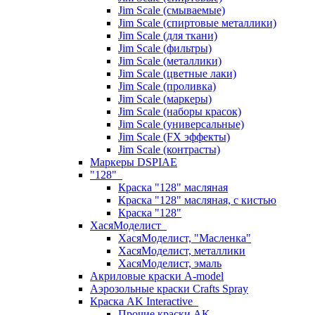
Jim Scale (смываемые)
Jim Scale (спиртовые металлики)
Jim Scale (для ткани)
Jim Scale (фильтры)
Jim Scale (металлики)
Jim Scale (цветные лаки)
Jim Scale (проливка)
Jim Scale (маркеры)
Jim Scale (наборы красок)
Jim Scale (универсальные)
Jim Scale (FX эффекты)
Jim Scale (контрасты)
Маркеры DSPIAE
"128"
Краска "128" масляная
Краска "128" масляная, с кистью
Краска "128"
ХасяМоделист
ХасяМоделист, "Масленка"
ХасяМоделист, металлики
ХасяМоделист, эмаль
Акриловые краски A-model
Аэрозольные краски Crafts Spray
Краска AK Interactive
Прочие краски AK