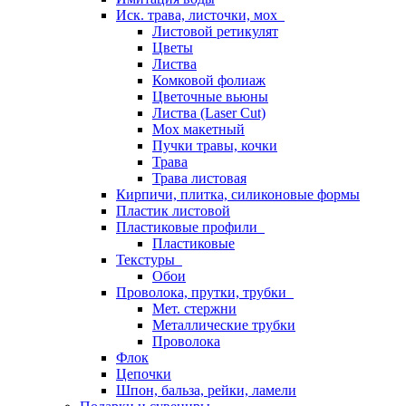
Иск. трава, листочки, мох
Листовой ретикулят
Цветы
Листва
Комковой фолиаж
Цветочные вьюны
Листва (Laser Cut)
Мох макетный
Пучки травы, кочки
Трава
Трава листовая
Кирпичи, плитка, силиконовые формы
Пластик листовой
Пластиковые профили
Пластиковые
Текстуры
Обои
Проволока, прутки, трубки
Мет. стержни
Металлические трубки
Проволока
Флок
Цепочки
Шпон, бальза, рейки, ламели