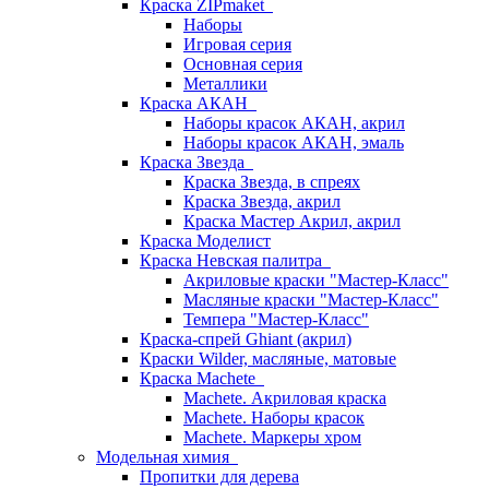
Краска ZIPmaket
Наборы
Игровая серия
Основная серия
Металлики
Краска АКАН
Наборы красок АКАН, акрил
Наборы красок АКАН, эмаль
Краска Звезда
Краска Звезда, в спреях
Краска Звезда, акрил
Краска Мастер Акрил, акрил
Краска Моделист
Краска Невская палитра
Акриловые краски "Мастер-Класс"
Масляные краски "Мастер-Класс"
Темпера "Мастер-Класс"
Краска-спрей Ghiant (акрил)
Краски Wilder, масляные, матовые
Краска Machete
Machete. Акриловая краска
Machete. Наборы красок
Machete. Маркеры хром
Модельная химия
Пропитки для дерева