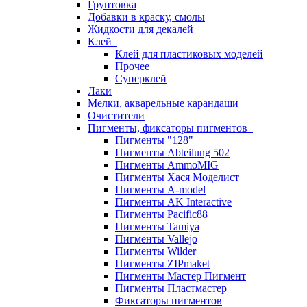
Грунтовка
Добавки в краску, смолы
Жидкости для декалей
Клей
Клей для пластиковых моделей
Прочее
Суперклей
Лаки
Мелки, акварельные карандаши
Очистители
Пигменты, фиксаторы пигментов
Пигменты "128"
Пигменты Abteilung 502
Пигменты AmmoMIG
Пигменты Хася Моделист
Пигменты A-model
Пигменты AK Interactive
Пигменты Pacific88
Пигменты Tamiya
Пигменты Vallejo
Пигменты Wilder
Пигменты ZIPmaket
Пигменты Мастер Пигмент
Пигменты Пластмастер
Фиксаторы пигментов