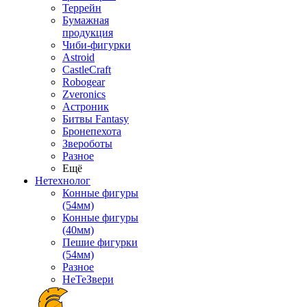
Террейн
Бумажная
продукция
Чиби-фигурки
Astroid
CastleCraft
Robogear
Zveronics
Астроник
Битвы Fantasy
Бронепехота
Звероботы
Разное
Ещё
Нетехнолог
Конные фигуры
(54мм)
Конные фигуры
(40мм)
Пешие фигурки
(54мм)
Разное
НеТеЗвери