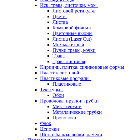
Иск. трава, листочки, мох
Листовой ретикулят
Цветы
Листва
Комковой фолиаж
Цветочные вьюны
Листва (Laser Cut)
Мох макетный
Пучки травы, кочки
Трава
Трава листовая
Кирпичи, плитка, силиконовые формы
Пластик листовой
Пластиковые профили
Пластиковые
Текстуры
Обои
Проволока, прутки, трубки
Мет. стержни
Металлические трубки
Проволока
Флок
Цепочки
Шпон, бальза, рейки, ламели