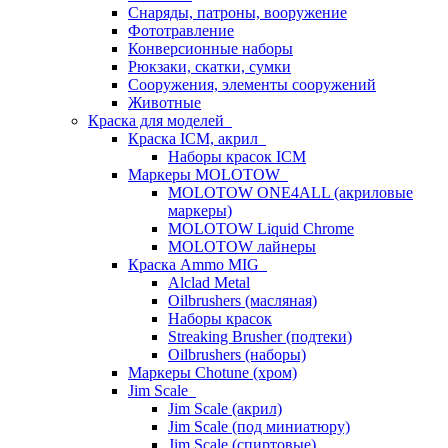
Снаряды, патроны, вооружение
Фототравление
Конверсионные наборы
Рюкзаки, скатки, сумки
Сооружения, элементы сооружений
Животные
Краска для моделей
Краска ICM, акрил
Наборы красок ICM
Маркеры MOLOTOW
MOLOTOW ONE4ALL (акриловые
маркеры)
MOLOTOW Liquid Chrome
MOLOTOW лайнеры
Краска Ammo MIG
Alclad Metal
Oilbrushers (масляная)
Наборы красок
Streaking Brusher (подтеки)
Oilbrushers (наборы)
Маркеры Chotune (хром)
Jim Scale
Jim Scale (акрил)
Jim Scale (под миниатюру)
Jim Scale (спиртовые)