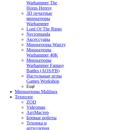
Warhammer The
Horus Heresy
3D печатные
миниатюры
Warhammer
Lord Of The Rings
Necromunda
Аксессуары
Миниатюры Warcry
Миниатюры
Warhammer 40K
Миниатюры
Warhammer Fantasy
Battles (AOS/FB)
Настольные игры
Games Workshop
Ещё
Миниатюры Malifaux
Технолог
ZOD
Videoman
АртМастер
Боевые роботы
Техника и
артиллерия