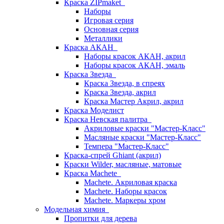
Краска ZIPmaket
Наборы
Игровая серия
Основная серия
Металлики
Краска АКАН
Наборы красок АКАН, акрил
Наборы красок АКАН, эмаль
Краска Звезда
Краска Звезда, в спреях
Краска Звезда, акрил
Краска Мастер Акрил, акрил
Краска Моделист
Краска Невская палитра
Акриловые краски "Мастер-Класс"
Масляные краски "Мастер-Класс"
Темпера "Мастер-Класс"
Краска-спрей Ghiant (акрил)
Краски Wilder, масляные, матовые
Краска Machete
Machete. Акриловая краска
Machete. Наборы красок
Machete. Маркеры хром
Модельная химия
Пропитки для дерева