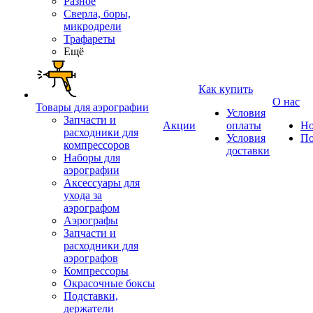
Разное
Сверла, боры,
микродрели
Трафареты
Ещё
Как купить
О нас
Товары для аэрографии
Условия
Запчасти и
Акции
оплаты
Но
расходники для
Условия
По
компрессоров
доставки
Наборы для
аэрографии
Аксессуары для
ухода за
аэрографом
Аэрографы
Запчасти и
расходники для
аэрографов
Компрессоры
Окрасочные боксы
Подставки,
держатели