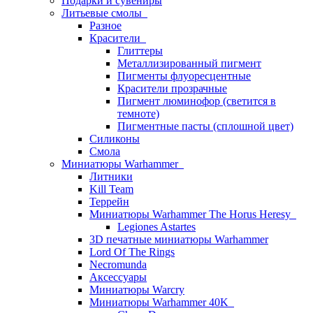
Подарки и сувениры
Литьевые смолы
Разное
Красители
Глиттеры
Металлизированный пигмент
Пигменты флуоресцентные
Красители прозрачные
Пигмент люминофор (светится в
темноте)
Пигментные пасты (сплошной цвет)
Силиконы
Смола
Миниатюры Warhammer
Литники
Kill Team
Террейн
Миниатюры Warhammer The Horus Heresy
Legiones Astartes
3D печатные миниатюры Warhammer
Lord Of The Rings
Necromunda
Аксессуары
Миниатюры Warcry
Миниатюры Warhammer 40K