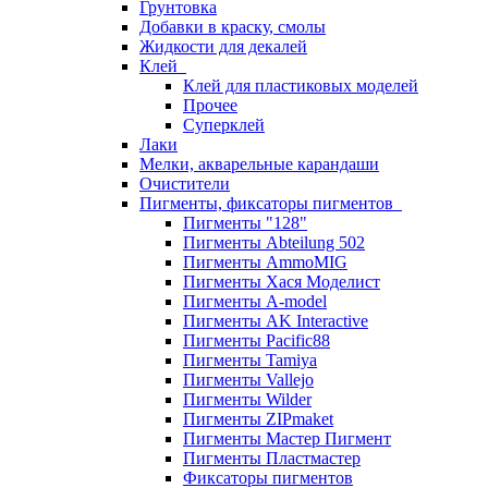
Грунтовка
Добавки в краску, смолы
Жидкости для декалей
Клей
Клей для пластиковых моделей
Прочее
Суперклей
Лаки
Мелки, акварельные карандаши
Очистители
Пигменты, фиксаторы пигментов
Пигменты "128"
Пигменты Abteilung 502
Пигменты AmmoMIG
Пигменты Хася Моделист
Пигменты A-model
Пигменты AK Interactive
Пигменты Pacific88
Пигменты Tamiya
Пигменты Vallejo
Пигменты Wilder
Пигменты ZIPmaket
Пигменты Мастер Пигмент
Пигменты Пластмастер
Фиксаторы пигментов