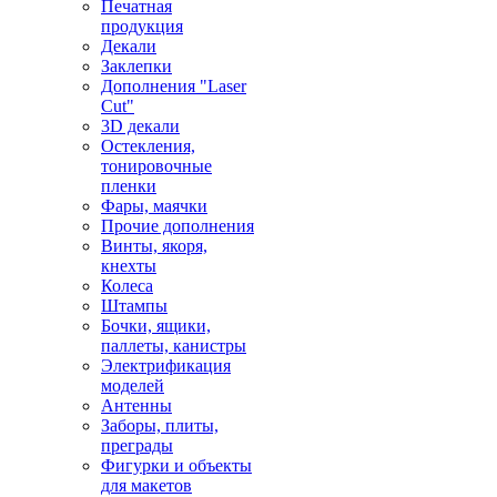
Печатная
продукция
Декали
Заклепки
Дополнения "Laser
Cut"
3D декали
Остекления,
тонировочные
пленки
Фары, маячки
Прочие дополнения
Винты, якоря,
кнехты
Колеса
Штампы
Бочки, ящики,
паллеты, канистры
Электрификация
моделей
Антенны
Заборы, плиты,
преграды
Фигурки и объекты
для макетов