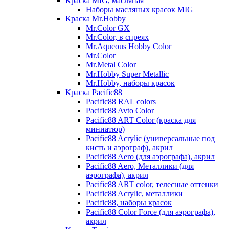
Краска MIG, масляная
Наборы масляных красок MIG
Краска Mr.Hobby
Mr.Color GX
Mr.Color, в спреях
Mr.Aqueous Hobby Color
Mr.Color
Mr.Metal Color
Mr.Hobby Super Metallic
Mr.Hobby, наборы красок
Краска Pacific88
Pacific88 RAL colors
Pacific88 Avto Color
Pacific88 ART Color (краска для
миниатюр)
Pacific88 Acrylic (универсальные под
кисть и аэрограф), акрил
Pacific88 Aero (для аэрографа), акрил
Pacific88 Aero, Металлики (для
аэрографа), акрил
Pacific88 ART color, телесные оттенки
Pacific88 Acrylic, металлики
Pacific88, наборы красок
Pacific88 Color Force (для аэрографа),
акрил