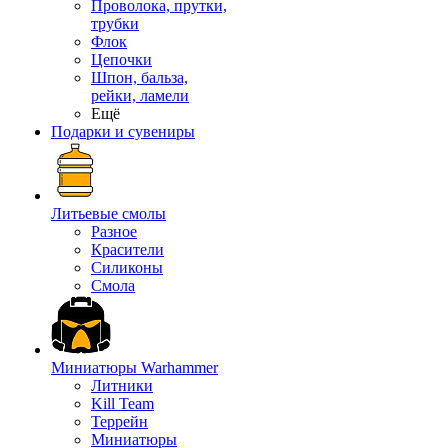
Проволока, прутки,
трубки
Флок
Цепочки
Шпон, бальза,
рейки, ламели
Ещё
Подарки и сувениры
Литьевые смолы
Разное
Красители
Силиконы
Смола
Миниатюры Warhammer
Литники
Kill Team
Террейн
Миниатюры