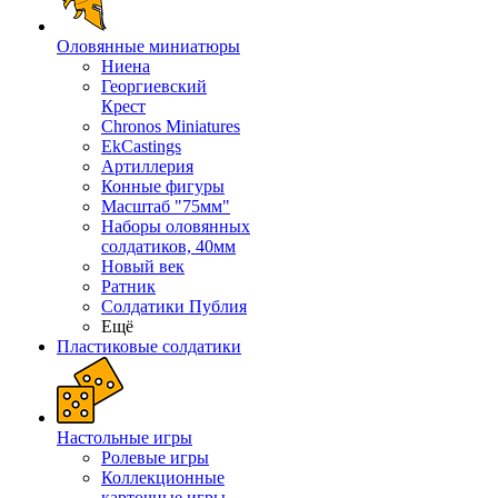
Оловянные миниатюры
Ниена
Георгиевский
Крест
Chronos Miniatures
EkCastings
Артиллерия
Конные фигуры
Масштаб "75мм"
Наборы оловянных
солдатиков, 40мм
Новый век
Ратник
Солдатики Публия
Ещё
Пластиковые солдатики
Настольные игры
Ролевые игры
Коллекционные
карточные игры