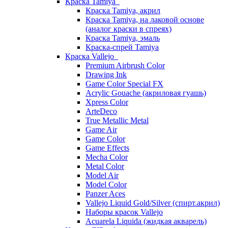
Краска Tamiya
Краска Tamiya, акрил
Краска Tamiya, на лаковой основе
(аналог краски в спреях)
Краска Tamiya, эмаль
Краска-спрей Tamiya
Краска Vallejo
Premium Airbrush Color
Drawing Ink
Game Color Special FX
Acrylic Gouache (акриловая гуашь)
Xpress Color
ArteDeco
True Metallic Metal
Game Air
Game Color
Game Effects
Mecha Color
Metal Color
Model Air
Model Color
Panzer Aces
Vallejo Liquid Gold/Silver (спирт.акрил)
Наборы красок Vallejo
Acuarela Liquida (жидкая акварель)