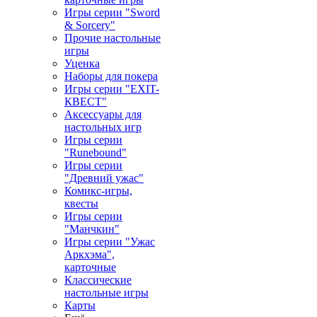
Игры серии "Sword
& Sorcery"
Прочие настольные
игры
Уценка
Наборы для покера
Игры серии "EXIT-
КВЕСТ"
Аксессуары для
настольных игр
Игры серии
"Runebound"
Игры серии
"Древний ужас"
Комикс-игры,
квесты
Игры серии
"Манчкин"
Игры серии "Ужас
Аркхэма",
карточные
Классические
настольные игры
Карты