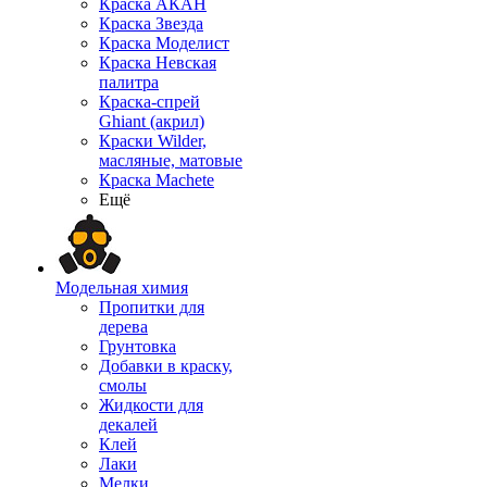
Краска АКАН
Краска Звезда
Краска Моделист
Краска Невская
палитра
Краска-спрей
Ghiant (акрил)
Краски Wilder,
масляные, матовые
Краска Machete
Ещё
Модельная химия
Пропитки для
дерева
Грунтовка
Добавки в краску,
смолы
Жидкости для
декалей
Клей
Лаки
Мелки,