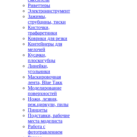
Риветтеры
Электроинструмент
Зажимы,
струбцины, тиски
Кисточки,
трафаретники
Коврики для резки
Контейнеры для
мелочей
Кусачки,
плоскогубцы
Линейки,
угольники
Маскировочная
лента, Blue Такк
Моделирование
поверхностей
Ножи, лезвия,
реж.циркули, пилы
Пинцеты
Подставки, рабочие
места моделиста
Работа с
фототравлением