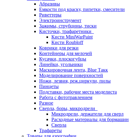
Абразивы
Емкости под краску, пипетки, смесители
Риветтеры
Электроинструмент
Зажимы, струбцины, тиски
Кисточки, трафаретники
Кисти MiniWarPaint
Кисти Roubloff
Коврики для резки
Контейнеры для мелочей
Кусачки, плоскогубцы
Линейки, угольники
Маскировочная лента, Blue Такк
Моделирование поверхностей
Ножи, лезвия, реж.циркули, пилы
Пинцеты
Подставки, рабочие места моделиста
Работа с фототравлением
Разное
Сверла, боры, микродрели
Микродрели, держатели для сверл
Расходные материалы для бормашин
Сверла
Трафареты
Товары для аэрографии