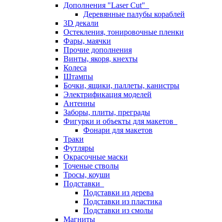
Дополнения "Laser Cut"
Деревянные палубы кораблей
3D декали
Остекления, тонировочные пленки
Фары, маячки
Прочие дополнения
Винты, якоря, кнехты
Колеса
Штампы
Бочки, ящики, паллеты, канистры
Электрификация моделей
Антенны
Заборы, плиты, преграды
Фигурки и объекты для макетов
Фонари для макетов
Траки
Футляры
Окрасочные маски
Точеные стволы
Тросы, коуши
Подставки
Подставки из дерева
Подставки из пластика
Подставки из смолы
Магниты