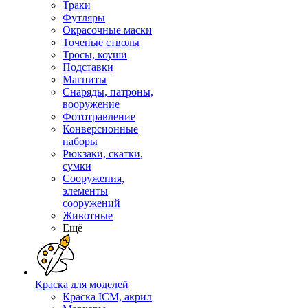
Траки
Футляры
Окрасочные маски
Точеные стволы
Тросы, коуши
Подставки
Магниты
Снаряды, патроны,
вооружение
Фототравление
Конверсионные
наборы
Рюкзаки, скатки,
сумки
Сооружения,
элементы
сооружений
Животные
Ещё
Краска для моделей
Краска ICM, акрил