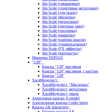
Jim Scale (смываемые)
Jim Scale (спиртовые металлики)
Jim Scale (для ткани)
Jim Scale (фильтры)
Jim Scale (металлики)
Jim Scale (цветные лаки)
Jim Scale (проливка)
Jim Scale (маркеры)
Jim Scale (наборы красок)
Jim Scale (универсальные)
Jim Scale (FX эффекты)
Jim Scale (контрасты)
Маркеры DSPIAE
"128"
Краска "128" масляная
Краска "128" масляная, с кистью
Краска "128"
ХасяМоделист
ХасяМоделист, "Масленка"
ХасяМоделист, металлики
ХасяМоделист, эмаль
Акриловые краски A-model
Аэрозольные краски Crafts Spray
Краска AK Interactive
Прочие краски AK