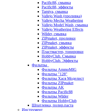
Pacific88, смывка
Pacific88, эффекты
Tamiya, смывка
Vallejo Wash (проливка)
Vallejo Mecha Weathering
Vallejo Model Wash, смывка
Vallejo Weathering Effects
Wilder, смывка
ZIPmaket, проливки
ZIPmaket, смывка
ZIPmaket, эффекты
Пластмастер, тонировки
HobbyClub. Смывка
HobbyClub. Эффекты
Фильтры
Фильтры AmmoMIG
Фильтры "128"
Фильтры Хася Моделист
Фильтры ZIPmaket
Фильтры AK
Фильтры Pacific88
Фильтры Wilder
Фильтры HobbyClub
Шпатлевка, полир.паста
Инструмент