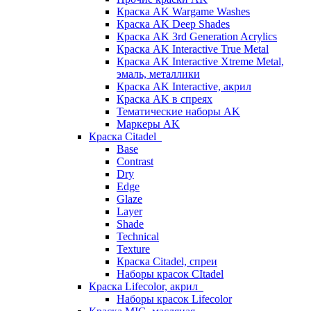
Краска AK Wargame Washes
Краска AK Deep Shades
Краска AK 3rd Generation Acrylics
Краска AK Interactive True Metal
Краска AK Interactive Xtreme Metal,
эмаль, металлики
Краска AK Interactive, акрил
Краска AK в спреях
Тематические наборы AK
Маркеры AK
Краска Citadel
Base
Contrast
Dry
Edge
Glaze
Layer
Shade
Technical
Texture
Краска Citadel, спреи
Наборы красок CItadel
Краска Lifecolor, акрил
Наборы красок Lifecolor