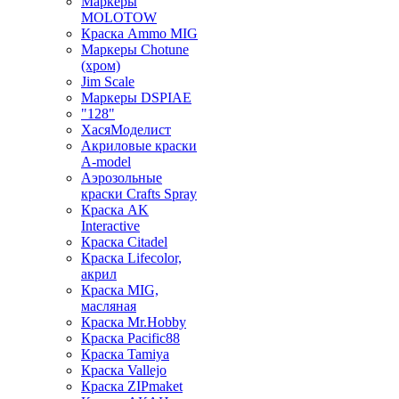
Маркеры
MOLOTOW
Краска Ammo MIG
Маркеры Chotune
(хром)
Jim Scale
Маркеры DSPIAE
"128"
ХасяМоделист
Акриловые краски
A-model
Аэрозольные
краски Crafts Spray
Краска AK
Interactive
Краска Citadel
Краска Lifecolor,
акрил
Краска MIG,
масляная
Краска Mr.Hobby
Краска Pacific88
Краска Tamiya
Краска Vallejo
Краска ZIPmaket