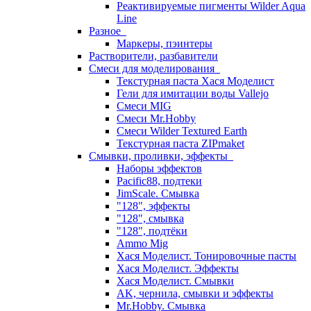
Реактивируемые пигменты Wilder Aqua
Line
Разное
Маркеры, пэинтеры
Растворители, разбавители
Смеси для моделирования
Текстурная паста Хася Моделист
Гели для имитации воды Vallejo
Смеси MIG
Смеси Mr.Hobby
Смеси Wilder Textured Earth
Текстурная паста ZIPmaket
Смывки, проливки, эффекты
Наборы эффектов
Pacific88, подтеки
JimScale. Смывка
"128", эффекты
"128", смывка
"128", подтёки
Ammo Mig
Хася Моделист. Тонировочные пасты
Хася Моделист. Эффекты
Хася Моделист. Смывки
AK, чернила, смывки и эффекты
Mr.Hobby. Смывка