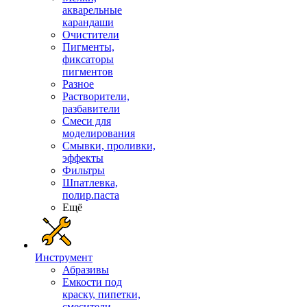
акварельные
карандаши
Очистители
Пигменты,
фиксаторы
пигментов
Разное
Растворители,
разбавители
Смеси для
моделирования
Смывки, проливки,
эффекты
Фильтры
Шпатлевка,
полир.паста
Ещё
Инструмент
Абразивы
Емкости под
краску, пипетки,
смесители