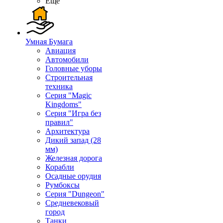
Ещё
Умная Бумага
Авиация
Автомобили
Головные уборы
Строительная
техника
Серия "Magic
Kingdoms"
Серия "Игра без
правил"
Архитектура
Дикий запад (28
мм)
Железная дорога
Корабли
Осадные орудия
Румбоксы
Серия "Dungeon"
Средневековый
город
Танки