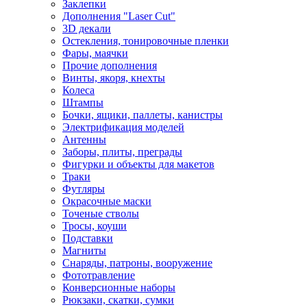
Заклепки
Дополнения "Laser Cut"
3D декали
Остекления, тонировочные пленки
Фары, маячки
Прочие дополнения
Винты, якоря, кнехты
Колеса
Штампы
Бочки, ящики, паллеты, канистры
Электрификация моделей
Антенны
Заборы, плиты, преграды
Фигурки и объекты для макетов
Траки
Футляры
Окрасочные маски
Точеные стволы
Тросы, коуши
Подставки
Магниты
Снаряды, патроны, вооружение
Фототравление
Конверсионные наборы
Рюкзаки, скатки, сумки