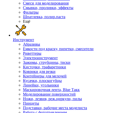
Смеси для моделирования
Смывки, проливки, эффекты
Фильтры
Шпатлевка, полир.паста
Ещё
Инструмент
Абразивы
Емкости под краску, пипетки, смесители
Риветтеры
Электроинструмент
Зажимы, струбцины, тиски
Кисточки, трафаретники
Коврики для резки
Контейнеры для мелочей
Кусачки, плоскогубцы
Линейки, угольники
Маскировочная лента, Blue Такк
Моделирование поверхностей
Ножи, лезвия, реж.циркули, пилы
Пинцеты
Подставки, рабочие места моделиста
Работа с фототравлением