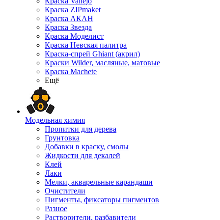
Краска Vallejo
Краска ZIPmaket
Краска АКАН
Краска Звезда
Краска Моделист
Краска Невская палитра
Краска-спрей Ghiant (акрил)
Краски Wilder, масляные, матовые
Краска Machete
Ещё
Модельная химия
Пропитки для дерева
Грунтовка
Добавки в краску, смолы
Жидкости для декалей
Клей
Лаки
Мелки, акварельные карандаши
Очистители
Пигменты, фиксаторы пигментов
Разное
Растворители, разбавители