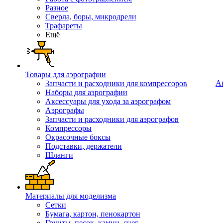
Разное
Сверла, боры, микродрели
Трафареты
Ещё
Товары для аэрографии
А
Запчасти и расходники для компрессоров
Наборы для аэрографии
Аксессуары для ухода за аэрографом
Аэрографы
Запчасти и расходники для аэрографов
Компрессоры
Окрасочные боксы
Подставки, держатели
Шланги
Материалы для моделизма
Сетки
Бумага, картон, пенокартон
Грунты, песок, камни, снег