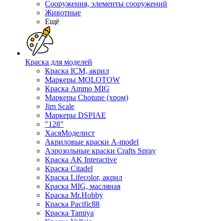
Сооружения, элементы сооружений
Животные
Ещё
Краска для моделей
Краска ICM, акрил
Маркеры MOLOTOW
Краска Ammo MIG
Маркеры Chotune (хром)
Jim Scale
Маркеры DSPIAE
"128"
ХасяМоделист
Акриловые краски A-model
Аэрозольные краски Crafts Spray
Краска AK Interactive
Краска Citadel
Краска Lifecolor, акрил
Краска MIG, масляная
Краска Mr.Hobby
Краска Pacific88
Краска Tamiya