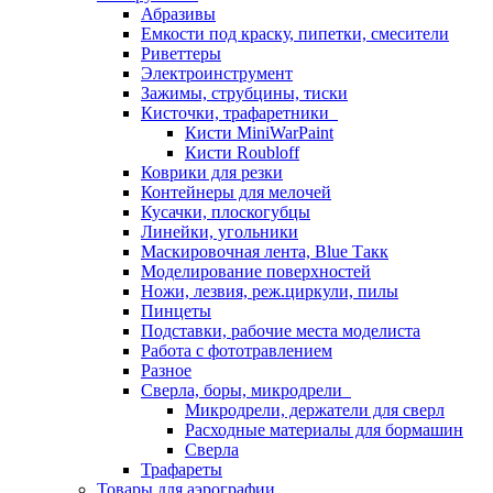
Абразивы
Емкости под краску, пипетки, смесители
Риветтеры
Электроинструмент
Зажимы, струбцины, тиски
Кисточки, трафаретники
Кисти MiniWarPaint
Кисти Roubloff
Коврики для резки
Контейнеры для мелочей
Кусачки, плоскогубцы
Линейки, угольники
Маскировочная лента, Blue Такк
Моделирование поверхностей
Ножи, лезвия, реж.циркули, пилы
Пинцеты
Подставки, рабочие места моделиста
Работа с фототравлением
Разное
Сверла, боры, микродрели
Микродрели, держатели для сверл
Расходные материалы для бормашин
Сверла
Трафареты
Товары для аэрографии