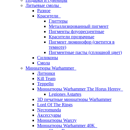
Подарки и сувениры
Литьевые смолы
Разное
Красители
Глиттеры
Металлизированный пигмент
Пигменты флуоресцентные
Красители прозрачные
Пигмент люминофор (светится в
темноте)
Пигментные пасты (сплошной цвет)
Силиконы
Смола
Миниатюры Warhammer
Литники
Kill Team
Террейн
Миниатюры Warhammer The Horus Heresy
Legiones Astartes
3D печатные миниатюры Warhammer
Lord Of The Rings
Necromunda
Аксессуары
Миниатюры Warcry
Миниатюры Warhammer 40K