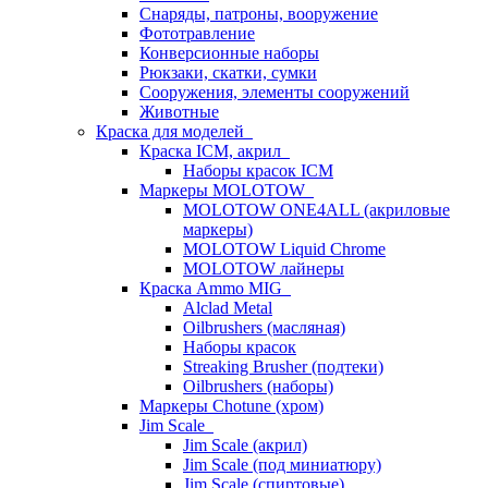
Снаряды, патроны, вооружение
Фототравление
Конверсионные наборы
Рюкзаки, скатки, сумки
Сооружения, элементы сооружений
Животные
Краска для моделей
Краска ICM, акрил
Наборы красок ICM
Маркеры MOLOTOW
MOLOTOW ONE4ALL (акриловые
маркеры)
MOLOTOW Liquid Chrome
MOLOTOW лайнеры
Краска Ammo MIG
Alclad Metal
Oilbrushers (масляная)
Наборы красок
Streaking Brusher (подтеки)
Oilbrushers (наборы)
Маркеры Chotune (хром)
Jim Scale
Jim Scale (акрил)
Jim Scale (под миниатюру)
Jim Scale (спиртовые)