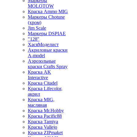
Маркеры
MOLOTOW
Краска Ammo MIG
Маркеры Chotune
(хром)
Jim Scale
Маркеры DSPIAE
"128"
ХасяМоделист
Акриловые краски
A-model
Аэрозольные
краски Crafts Spray
Краска AK
Interactive
Краска Citadel
Краска Lifecolor,
акрил
Краска MIG,
масляная
Краска Mr.Hobby
Краска Pacific88
Краска Tamiya
Краска Vallejo
Краска ZIPmaket