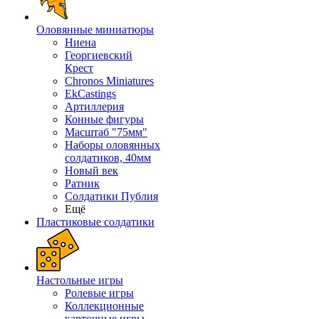
Оловянные миниатюры
Ниена
Георгиевский
Крест
Chronos Miniatures
EkCastings
Артиллерия
Конные фигуры
Масштаб "75мм"
Наборы оловянных
солдатиков, 40мм
Новый век
Ратник
Солдатики Публия
Ещё
Пластиковые солдатики
Настольные игры
Ролевые игры
Коллекционные
карточные игры