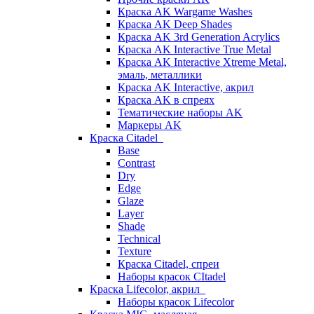
Краска AK Wargame Washes
Краска AK Deep Shades
Краска AK 3rd Generation Acrylics
Краска AK Interactive True Metal
Краска AK Interactive Xtreme Metal,
эмаль, металлики
Краска AK Interactive, акрил
Краска AK в спреях
Тематические наборы AK
Маркеры AK
Краска Citadel
Base
Contrast
Dry
Edge
Glaze
Layer
Shade
Technical
Texture
Краска Citadel, спреи
Наборы красок CItadel
Краска Lifecolor, акрил
Наборы красок Lifecolor