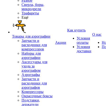
Разное
Сверла, боры,
микродрели
Трафареты
Ещё
Как купить
О нас
Товары для аэрографии
Условия
Запчасти и
Акции
оплаты
Но
расходники для
Условия
По
компрессоров
доставки
Наборы для
аэрографии
Аксессуары для
ухода за
аэрографом
Аэрографы
Запчасти и
расходники для
аэрографов
Компрессоры
Окрасочные боксы
Подставки,
держатели