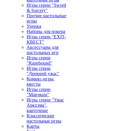
Игры серии "Sword
& Sorcery"
Прочие настольные
игры
Уценка
Наборы для покера
Игры серии "EXIT-
КВЕСТ"
Аксессуары для
настольных игр
Игры серии
"Runebound"
Игры серии
"Древний ужас"
Комикс-игры,
квесты
Игры серии
"Манчкин"
Игры серии "Ужас
Аркхэма",
карточные
Классические
настольные игры
Карты