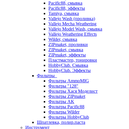
Pacific88, смывка
Pacific88, эффекты
Tamiya, смывка
Vallejo Wash (проливка)
Vallejo Mecha Weathering
Vallejo Model Wash, смывка
Vallejo Weathering Effects
Wilder, смывка
ZIPmaket, проливки
ZIPmaket, смывка
ZIPmaket, эффекты
Пластмастер, тонировки
HobbyClub. Смывка
HobbyClub. Эффекты
Фильтры
Фильтры AmmoMIG
Фильтры "128"
Фильтры Хася Моделист
Фильтры ZIPmaket
Фильтры AK
Фильтры Pacific88
Фильтры Wilder
Фильтры HobbyClub
Шпатлевка, полир.паста
Инструмент