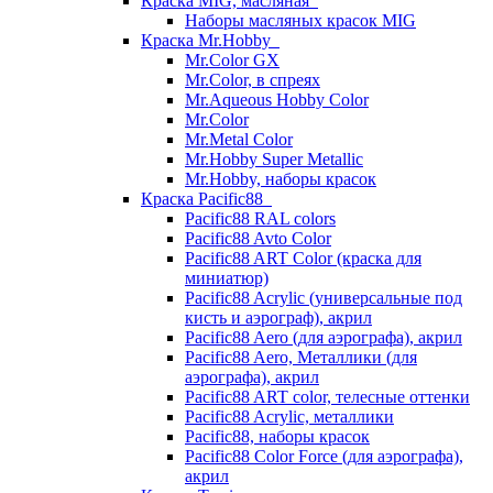
Краска MIG, масляная
Наборы масляных красок MIG
Краска Mr.Hobby
Mr.Color GX
Mr.Color, в спреях
Mr.Aqueous Hobby Color
Mr.Color
Mr.Metal Color
Mr.Hobby Super Metallic
Mr.Hobby, наборы красок
Краска Pacific88
Pacific88 RAL colors
Pacific88 Avto Color
Pacific88 ART Color (краска для
миниатюр)
Pacific88 Acrylic (универсальные под
кисть и аэрограф), акрил
Pacific88 Aero (для аэрографа), акрил
Pacific88 Aero, Металлики (для
аэрографа), акрил
Pacific88 ART color, телесные оттенки
Pacific88 Acrylic, металлики
Pacific88, наборы красок
Pacific88 Color Force (для аэрографа),
акрил