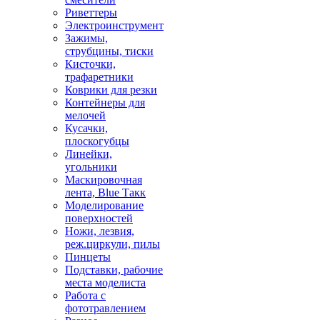
Риветтеры
Электроинструмент
Зажимы,
струбцины, тиски
Кисточки,
трафаретники
Коврики для резки
Контейнеры для
мелочей
Кусачки,
плоскогубцы
Линейки,
угольники
Маскировочная
лента, Blue Такк
Моделирование
поверхностей
Ножи, лезвия,
реж.циркули, пилы
Пинцеты
Подставки, рабочие
места моделиста
Работа с
фототравлением