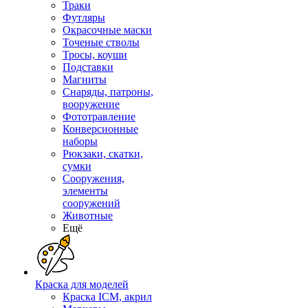
Траки
Футляры
Окрасочные маски
Точеные стволы
Тросы, коуши
Подставки
Магниты
Снаряды, патроны,
вооружение
Фототравление
Конверсионные
наборы
Рюкзаки, скатки,
сумки
Сооружения,
элементы
сооружений
Животные
Ещё
Краска для моделей
Краска ICM, акрил