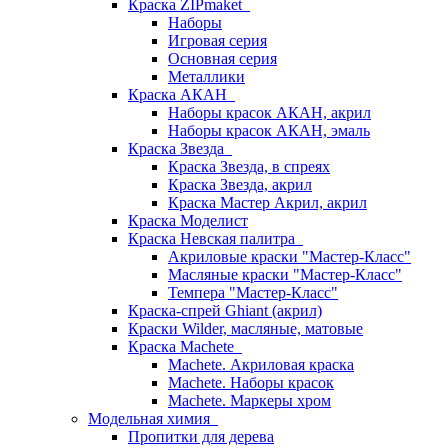
Краска ZIPmaket
Наборы
Игровая серия
Основная серия
Металлики
Краска АКАН
Наборы красок АКАН, акрил
Наборы красок АКАН, эмаль
Краска Звезда
Краска Звезда, в спреях
Краска Звезда, акрил
Краска Мастер Акрил, акрил
Краска Моделист
Краска Невская палитра
Акриловые краски "Мастер-Класс"
Масляные краски "Мастер-Класс"
Темпера "Мастер-Класс"
Краска-спрей Ghiant (акрил)
Краски Wilder, масляные, матовые
Краска Machete
Machete. Акриловая краска
Machete. Наборы красок
Machete. Маркеры хром
Модельная химия
Пропитки для дерева