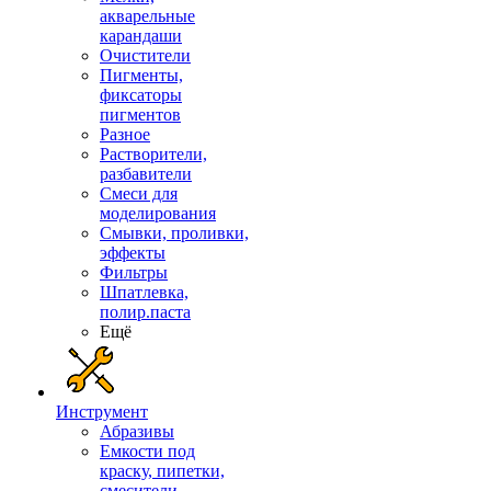
акварельные
карандаши
Очистители
Пигменты,
фиксаторы
пигментов
Разное
Растворители,
разбавители
Смеси для
моделирования
Смывки, проливки,
эффекты
Фильтры
Шпатлевка,
полир.паста
Ещё
Инструмент
Абразивы
Емкости под
краску, пипетки,
смесители