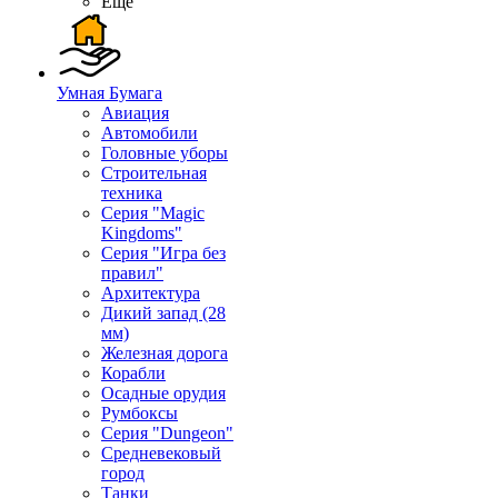
Ещё
Умная Бумага
Авиация
Автомобили
Головные уборы
Строительная
техника
Серия "Magic
Kingdoms"
Серия "Игра без
правил"
Архитектура
Дикий запад (28
мм)
Железная дорога
Корабли
Осадные орудия
Румбоксы
Серия "Dungeon"
Средневековый
город
Танки