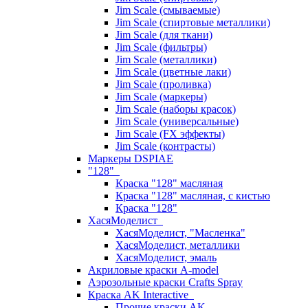
Jim Scale (смываемые)
Jim Scale (спиртовые металлики)
Jim Scale (для ткани)
Jim Scale (фильтры)
Jim Scale (металлики)
Jim Scale (цветные лаки)
Jim Scale (проливка)
Jim Scale (маркеры)
Jim Scale (наборы красок)
Jim Scale (универсальные)
Jim Scale (FX эффекты)
Jim Scale (контрасты)
Маркеры DSPIAE
"128"
Краска "128" масляная
Краска "128" масляная, с кистью
Краска "128"
ХасяМоделист
ХасяМоделист, "Масленка"
ХасяМоделист, металлики
ХасяМоделист, эмаль
Акриловые краски A-model
Аэрозольные краски Crafts Spray
Краска AK Interactive
Прочие краски AK