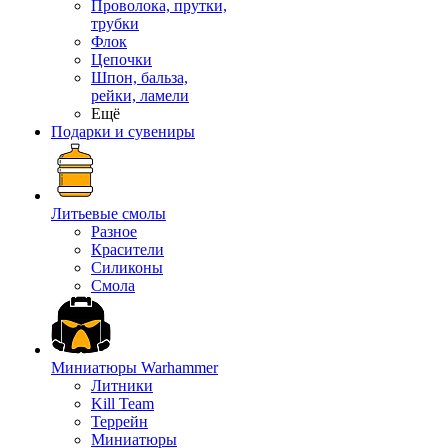
Проволока, прутки,
трубки
Флок
Цепочки
Шпон, бальза,
рейки, ламели
Ещё
Подарки и сувениры
Литьевые смолы
Разное
Красители
Силиконы
Смола
Миниатюры Warhammer
Литники
Kill Team
Террейн
Миниатюры