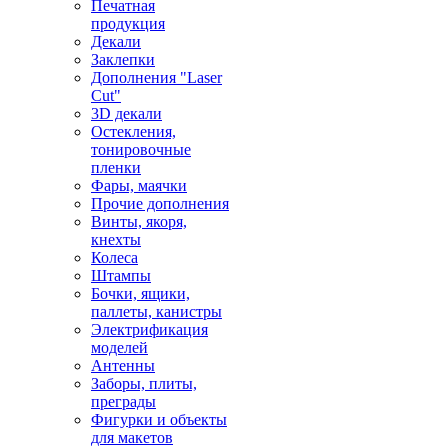
Печатная
продукция
Декали
Заклепки
Дополнения "Laser
Cut"
3D декали
Остекления,
тонировочные
пленки
Фары, маячки
Прочие дополнения
Винты, якоря,
кнехты
Колеса
Штампы
Бочки, ящики,
паллеты, канистры
Электрификация
моделей
Антенны
Заборы, плиты,
преграды
Фигурки и объекты
для макетов