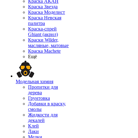
Краска АКАН
Краска Звезда
Краска Моделист
Краска Невская
палитра
Краска-спрей
Ghiant (акрил)
Краски Wilder,
масляные, матовые
Краска Machete
Ещё
Модельная химия
Пропитки для
дерева
Грунтовка
Добавки в краску,
смолы
Жидкости для
декалей
Клей
Лаки
Мелки,