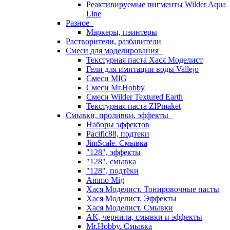
Реактивируемые пигменты Wilder Aqua
Line
Разное
Маркеры, пэинтеры
Растворители, разбавители
Смеси для моделирования
Текстурная паста Хася Моделист
Гели для имитации воды Vallejo
Смеси MIG
Смеси Mr.Hobby
Смеси Wilder Textured Earth
Текстурная паста ZIPmaket
Смывки, проливки, эффекты
Наборы эффектов
Pacific88, подтеки
JimScale. Смывка
"128", эффекты
"128", смывка
"128", подтёки
Ammo Mig
Хася Моделист. Тонировочные пасты
Хася Моделист. Эффекты
Хася Моделист. Смывки
AK, чернила, смывки и эффекты
Mr.Hobby. Смывка