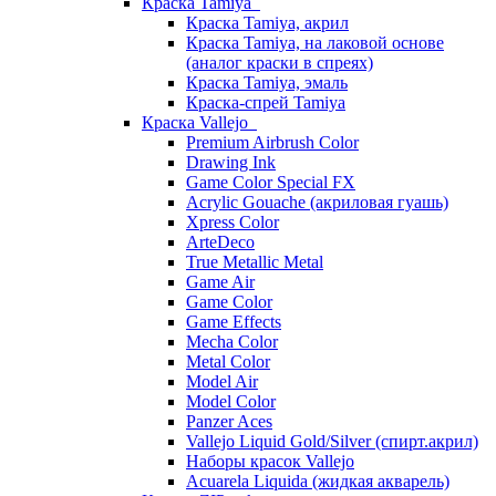
Краска Tamiya
Краска Tamiya, акрил
Краска Tamiya, на лаковой основе
(аналог краски в спреях)
Краска Tamiya, эмаль
Краска-спрей Tamiya
Краска Vallejo
Premium Airbrush Color
Drawing Ink
Game Color Special FX
Acrylic Gouache (акриловая гуашь)
Xpress Color
ArteDeco
True Metallic Metal
Game Air
Game Color
Game Effects
Mecha Color
Metal Color
Model Air
Model Color
Panzer Aces
Vallejo Liquid Gold/Silver (спирт.акрил)
Наборы красок Vallejo
Acuarela Liquida (жидкая акварель)