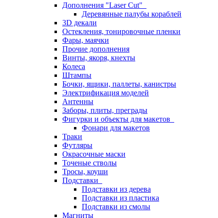
Дополнения "Laser Cut"
Деревянные палубы кораблей
3D декали
Остекления, тонировочные пленки
Фары, маячки
Прочие дополнения
Винты, якоря, кнехты
Колеса
Штампы
Бочки, ящики, паллеты, канистры
Электрификация моделей
Антенны
Заборы, плиты, преграды
Фигурки и объекты для макетов
Фонари для макетов
Траки
Футляры
Окрасочные маски
Точеные стволы
Тросы, коуши
Подставки
Подставки из дерева
Подставки из пластика
Подставки из смолы
Магниты