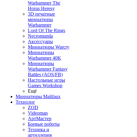
Warhammer The
Horus Heresy
3D печатные
миниатюры
Warhammer
Lord Of The Rings
Necromunda
Аксессуары
Миниатюры Warcry
Миниатюры
Warhammer 40K
Миниатюры
Warhammer Fantasy
Battles (AOS/FB)
Настольные игры
Games Workshop
Ещё
Миниатюры Malifaux
Технолог
ZOD
Videoman
АртМастер
Боевые роботы
Техника и
артиллерия