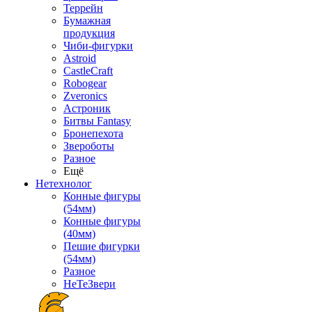
Террейн
Бумажная
продукция
Чиби-фигурки
Astroid
CastleCraft
Robogear
Zveronics
Астроник
Битвы Fantasy
Бронепехота
Звероботы
Разное
Ещё
Нетехнолог
Конные фигуры
(54мм)
Конные фигуры
(40мм)
Пешие фигурки
(54мм)
Разное
НеТеЗвери