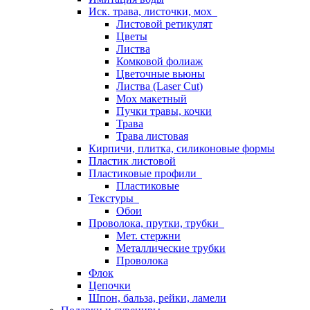
Иск. трава, листочки, мох
Листовой ретикулят
Цветы
Листва
Комковой фолиаж
Цветочные вьюны
Листва (Laser Cut)
Мох макетный
Пучки травы, кочки
Трава
Трава листовая
Кирпичи, плитка, силиконовые формы
Пластик листовой
Пластиковые профили
Пластиковые
Текстуры
Обои
Проволока, прутки, трубки
Мет. стержни
Металлические трубки
Проволока
Флок
Цепочки
Шпон, бальза, рейки, ламели