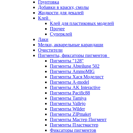
Грунтовка
Добавки в краску, смолы
Жидкости для декалей
Клей
Клей для пластиковых моделей
Прочее
Суперклей
Лаки
Мелки, акварельные карандаши
Очистители
Пигменты, фиксаторы пигментов
Пигменты "128"
Пигменты Abteilung 502
Пигменты AmmoMIG
Пигменты Хася Моделист
Пигменты A-model
Пигменты AK Interactive
Пигменты Pacific88
Пигменты Tamiya
Пигменты Vallejo
Пигменты Wilder
Пигменты ZIPmaket
Пигменты Мастер Пигмент
Пигменты Пластмастер
Фиксаторы пигментов