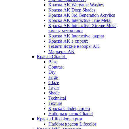
Краска AK Wargame Washes
Краска AK Deep Shades
Краска AK 3rd Generation Acrylics
Краска AK Interactive True Metal
Краска AK Interactive Xtreme Metal,
эмаль, металлики
Краска AK Interactive, акрил
Краска AK в спреях
Тематические наборы AK
Маркеры AK
Краска Citadel
Base
Contrast
Dry
Edge
Glaze
Layer
Shade
Technical
Texture
Краска Citadel, спреи
Наборы красок CItadel
Краска Lifecolor, акрил
Наборы красок Lifecolor