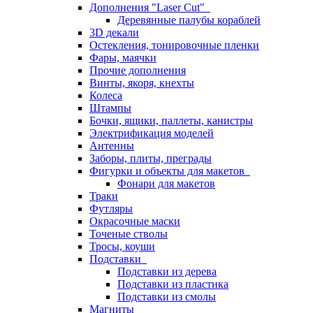
Дополнения "Laser Cut"
Деревянные палубы кораблей
3D декали
Остекления, тонировочные пленки
Фары, маячки
Прочие дополнения
Винты, якоря, кнехты
Колеса
Штампы
Бочки, ящики, паллеты, канистры
Электрификация моделей
Антенны
Заборы, плиты, преграды
Фигурки и объекты для макетов
Фонари для макетов
Траки
Футляры
Окрасочные маски
Точеные стволы
Тросы, коуши
Подставки
Подставки из дерева
Подставки из пластика
Подставки из смолы
Магниты