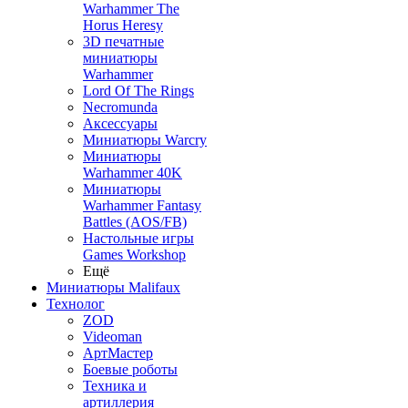
Warhammer The
Horus Heresy
3D печатные
миниатюры
Warhammer
Lord Of The Rings
Necromunda
Аксессуары
Миниатюры Warcry
Миниатюры
Warhammer 40K
Миниатюры
Warhammer Fantasy
Battles (AOS/FB)
Настольные игры
Games Workshop
Ещё
Миниатюры Malifaux
Технолог
ZOD
Videoman
АртМастер
Боевые роботы
Техника и
артиллерия