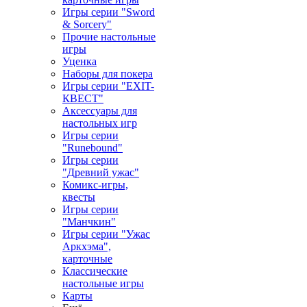
Игры серии "Sword
& Sorcery"
Прочие настольные
игры
Уценка
Наборы для покера
Игры серии "EXIT-
КВЕСТ"
Аксессуары для
настольных игр
Игры серии
"Runebound"
Игры серии
"Древний ужас"
Комикс-игры,
квесты
Игры серии
"Манчкин"
Игры серии "Ужас
Аркхэма",
карточные
Классические
настольные игры
Карты