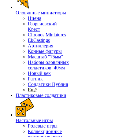
Оловянные миниатюры
Ниена
Георгиевский
Крест
Chronos Miniatures
EkCastings
Артиллерия
Конные фигуры
Масштаб "75мм"
Наборы оловянных
солдатиков, 40мм
Новый век
Ратник
Солдатики Публия
Ещё
Пластиковые солдатики
Настольные игры
Ролевые игры
Коллекционные
карточные игры