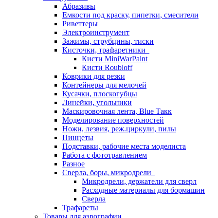
Абразивы
Емкости под краску, пипетки, смесители
Риветтеры
Электроинструмент
Зажимы, струбцины, тиски
Кисточки, трафаретники
Кисти MiniWarPaint
Кисти Roubloff
Коврики для резки
Контейнеры для мелочей
Кусачки, плоскогубцы
Линейки, угольники
Маскировочная лента, Blue Такк
Моделирование поверхностей
Ножи, лезвия, реж.циркули, пилы
Пинцеты
Подставки, рабочие места моделиста
Работа с фототравлением
Разное
Сверла, боры, микродрели
Микродрели, держатели для сверл
Расходные материалы для бормашин
Сверла
Трафареты
Товары для аэрографии