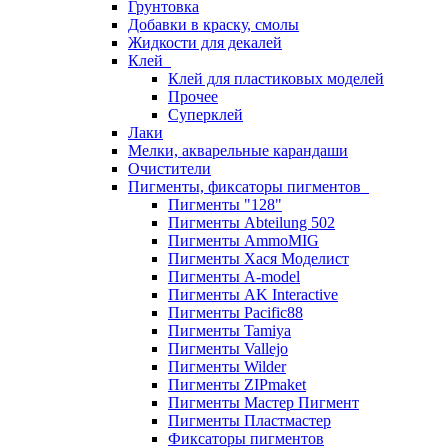
Грунтовка
Добавки в краску, смолы
Жидкости для декалей
Клей
Клей для пластиковых моделей
Прочее
Суперклей
Лаки
Мелки, акварельные карандаши
Очистители
Пигменты, фиксаторы пигментов
Пигменты "128"
Пигменты Abteilung 502
Пигменты AmmoMIG
Пигменты Хася Моделист
Пигменты A-model
Пигменты AK Interactive
Пигменты Pacific88
Пигменты Tamiya
Пигменты Vallejo
Пигменты Wilder
Пигменты ZIPmaket
Пигменты Мастер Пигмент
Пигменты Пластмастер
Фиксаторы пигментов