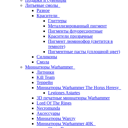
Подарки и сувениры
Литьевые смолы
Разное
Красители
Глиттеры
Металлизированный пигмент
Пигменты флуоресцентные
Красители прозрачные
Пигмент люминофор (светится в
темноте)
Пигментные пасты (сплошной цвет)
Силиконы
Смола
Миниатюры Warhammer
Литники
Kill Team
Террейн
Миниатюры Warhammer The Horus Heresy
Legiones Astartes
3D печатные миниатюры Warhammer
Lord Of The Rings
Necromunda
Аксессуары
Миниатюры Warcry
Миниатюры Warhammer 40K