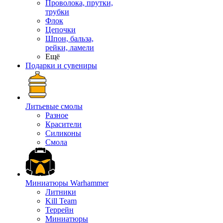
Проволока, прутки,
трубки
Флок
Цепочки
Шпон, бальза,
рейки, ламели
Ещё
Подарки и сувениры
Литьевые смолы
Разное
Красители
Силиконы
Смола
Миниатюры Warhammer
Литники
Kill Team
Террейн
Миниатюры