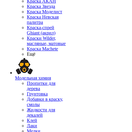
Краска АКАН
Краска Звезда
Краска Моделист
Краска Невская
палитра
Краска-спрей
Ghiant (акрил)
Краски Wilder,
масляные, матовые
Краска Machete
Ещё
Модельная химия
Пропитки для
дерева
Грунтовка
Добавки в краску,
смолы
Жидкости для
декалей
Клей
Лаки
Мелки,