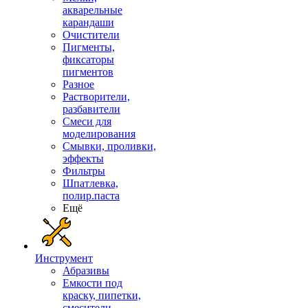
акварельные
карандаши
Очистители
Пигменты,
фиксаторы
пигментов
Разное
Растворители,
разбавители
Смеси для
моделирования
Смывки, проливки,
эффекты
Фильтры
Шпатлевка,
полир.паста
Ещё
Инструмент
Абразивы
Емкости под
краску, пипетки,
смесители