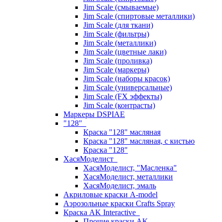
Jim Scale (смываемые)
Jim Scale (спиртовые металлики)
Jim Scale (для ткани)
Jim Scale (фильтры)
Jim Scale (металлики)
Jim Scale (цветные лаки)
Jim Scale (проливка)
Jim Scale (маркеры)
Jim Scale (наборы красок)
Jim Scale (универсальные)
Jim Scale (FX эффекты)
Jim Scale (контрасты)
Маркеры DSPIAE
"128"
Краска "128" масляная
Краска "128" масляная, с кистью
Краска "128"
ХасяМоделист
ХасяМоделист, "Масленка"
ХасяМоделист, металлики
ХасяМоделист, эмаль
Акриловые краски A-model
Аэрозольные краски Crafts Spray
Краска AK Interactive
Прочие краски AK