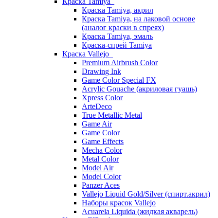
Краска Tamiya
Краска Tamiya, акрил
Краска Tamiya, на лаковой основе
(аналог краски в спреях)
Краска Tamiya, эмаль
Краска-спрей Tamiya
Краска Vallejo
Premium Airbrush Color
Drawing Ink
Game Color Special FX
Acrylic Gouache (акриловая гуашь)
Xpress Color
ArteDeco
True Metallic Metal
Game Air
Game Color
Game Effects
Mecha Color
Metal Color
Model Air
Model Color
Panzer Aces
Vallejo Liquid Gold/Silver (спирт.акрил)
Наборы красок Vallejo
Acuarela Liquida (жидкая акварель)