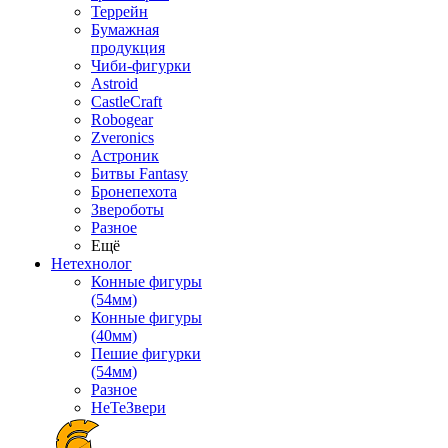
Террейн
Бумажная
продукция
Чиби-фигурки
Astroid
CastleCraft
Robogear
Zveronics
Астроник
Битвы Fantasy
Бронепехота
Звероботы
Разное
Ещё
Нетехнолог
Конные фигуры
(54мм)
Конные фигуры
(40мм)
Пешие фигурки
(54мм)
Разное
НеТеЗвери