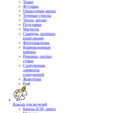
Траки
Футляры
Окрасочные маски
Точеные стволы
Тросы, коуши
Подставки
Магниты
Снаряды, патроны,
вооружение
Фототравление
Конверсионные
наборы
Рюкзаки, скатки,
сумки
Сооружения,
элементы
сооружений
Животные
Ещё
Краска для моделей
Краска ICM, акрил