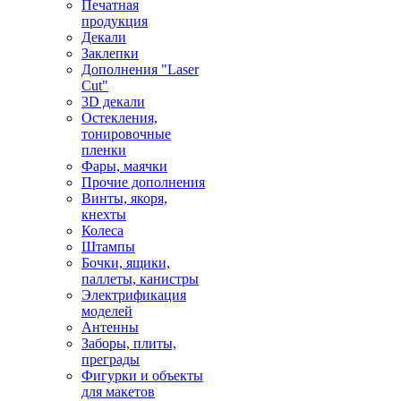
Печатная
продукция
Декали
Заклепки
Дополнения "Laser
Cut"
3D декали
Остекления,
тонировочные
пленки
Фары, маячки
Прочие дополнения
Винты, якоря,
кнехты
Колеса
Штампы
Бочки, ящики,
паллеты, канистры
Электрификация
моделей
Антенны
Заборы, плиты,
преграды
Фигурки и объекты
для макетов