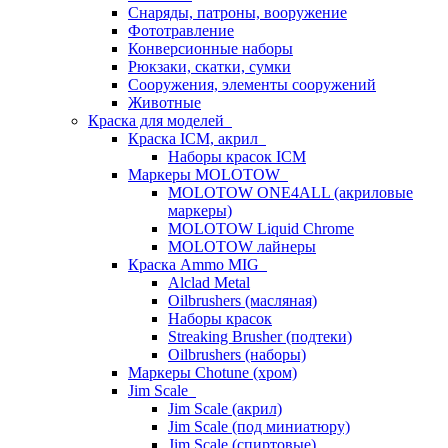
Снаряды, патроны, вооружение
Фототравление
Конверсионные наборы
Рюкзаки, скатки, сумки
Сооружения, элементы сооружений
Животные
Краска для моделей
Краска ICM, акрил
Наборы красок ICM
Маркеры MOLOTOW
MOLOTOW ONE4ALL (акриловые
маркеры)
MOLOTOW Liquid Chrome
MOLOTOW лайнеры
Краска Ammo MIG
Alclad Metal
Oilbrushers (масляная)
Наборы красок
Streaking Brusher (подтеки)
Oilbrushers (наборы)
Маркеры Chotune (хром)
Jim Scale
Jim Scale (акрил)
Jim Scale (под миниатюру)
Jim Scale (спиртовые)