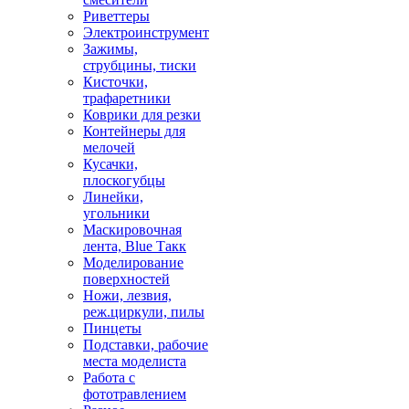
Риветтеры
Электроинструмент
Зажимы,
струбцины, тиски
Кисточки,
трафаретники
Коврики для резки
Контейнеры для
мелочей
Кусачки,
плоскогубцы
Линейки,
угольники
Маскировочная
лента, Blue Такк
Моделирование
поверхностей
Ножи, лезвия,
реж.циркули, пилы
Пинцеты
Подставки, рабочие
места моделиста
Работа с
фототравлением