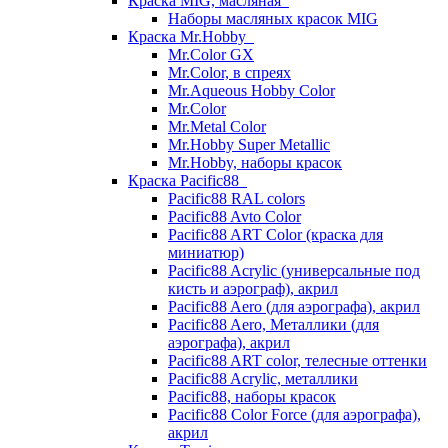
Краска MIG, масляная
Наборы масляных красок MIG
Краска Mr.Hobby
Mr.Color GX
Mr.Color, в спреях
Mr.Aqueous Hobby Color
Mr.Color
Mr.Metal Color
Mr.Hobby Super Metallic
Mr.Hobby, наборы красок
Краска Pacific88
Pacific88 RAL colors
Pacific88 Avto Color
Pacific88 ART Color (краска для
миниатюр)
Pacific88 Acrylic (универсальные под
кисть и аэрограф), акрил
Pacific88 Aero (для аэрографа), акрил
Pacific88 Aero, Металлики (для
аэрографа), акрил
Pacific88 ART color, телесные оттенки
Pacific88 Acrylic, металлики
Pacific88, наборы красок
Pacific88 Color Force (для аэрографа),
акрил