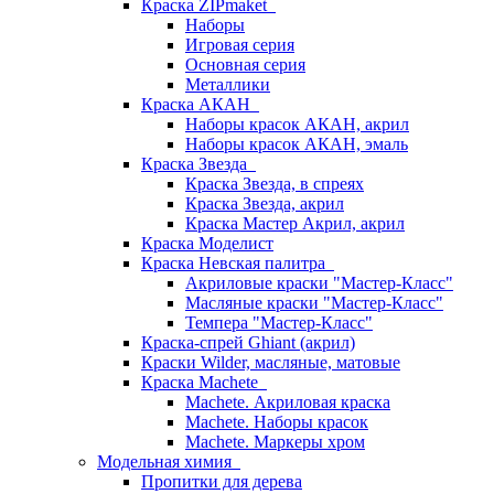
Краска ZIPmaket
Наборы
Игровая серия
Основная серия
Металлики
Краска АКАН
Наборы красок АКАН, акрил
Наборы красок АКАН, эмаль
Краска Звезда
Краска Звезда, в спреях
Краска Звезда, акрил
Краска Мастер Акрил, акрил
Краска Моделист
Краска Невская палитра
Акриловые краски "Мастер-Класс"
Масляные краски "Мастер-Класс"
Темпера "Мастер-Класс"
Краска-спрей Ghiant (акрил)
Краски Wilder, масляные, матовые
Краска Machete
Machete. Акриловая краска
Machete. Наборы красок
Machete. Маркеры хром
Модельная химия
Пропитки для дерева