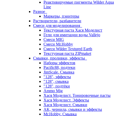
Реактивируемые пигменты Wilder Aqua
Line
Разное
Маркеры, пэинтеры
Растворители, разбавители
Смеси для моделирования
Текстурная паста Хася Моделист
Гели для имитации воды Vallejo
Смеси MIG
Смеси Mr.Hobby
Смеси Wilder Textured Earth
Текстурная паста ZIPmaket
Смывки, проливки, эффекты
Наборы эффектов
Pacific88, подтеки
JimScale. Смывка
"128", эффекты
"128", смывка
"128", подтёки
Ammo Mig
Хася Моделист. Тонировочные пасты
Хася Моделист. Эффекты
Хася Моделист. Смывки
AK, чернила, смывки и эффекты
Mr.Hobby. Смывка