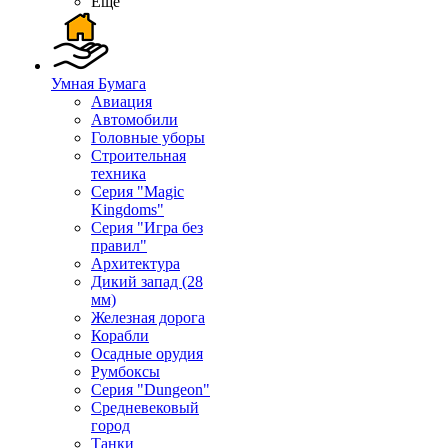
Ещё
Умная Бумага
Авиация
Автомобили
Головные уборы
Строительная
техника
Серия "Magic
Kingdoms"
Серия "Игра без
правил"
Архитектура
Дикий запад (28
мм)
Железная дорога
Корабли
Осадные орудия
Румбоксы
Серия "Dungeon"
Средневековый
город
Танки