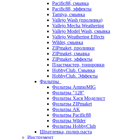
Pacific88, смывка
Pacific88, эффекты
Tamiya, смывка
Vallejo Wash (проливка)
Vallejo Mecha Weathering
Vallejo Model Wash, смывка
Vallejo Weathering Effects
Wilder, смывка
ZIPmaket, проливки
ZIPmaket, смывка
ZIPmaket, эффекты
Пластмастер, тонировки
HobbyClub. Смывка
HobbyClub. Эффекты
Фильтры
Фильтры AmmoMIG
Фильтры "128"
Фильтры Хася Моделист
Фильтры ZIPmaket
Фильтры AK
Фильтры Pacific88
Фильтры Wilder
Фильтры HobbyClub
Шпатлевка, полир.паста
Инструмент