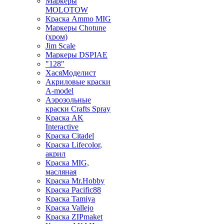
Маркеры
MOLOTOW
Краска Ammo MIG
Маркеры Chotune
(хром)
Jim Scale
Маркеры DSPIAE
"128"
ХасяМоделист
Акриловые краски
A-model
Аэрозольные
краски Crafts Spray
Краска AK
Interactive
Краска Citadel
Краска Lifecolor,
акрил
Краска MIG,
масляная
Краска Mr.Hobby
Краска Pacific88
Краска Tamiya
Краска Vallejo
Краска ZIPmaket