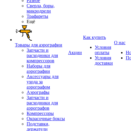
Разное
Сверла, боры,
микродрели
Трафареты
Ещё
Как купить
О нас
Товары для аэрографии
Условия
Запчасти и
Акции
оплаты
Но
расходники для
Условия
По
компрессоров
доставки
Наборы для
аэрографии
Аксессуары для
ухода за
аэрографом
Аэрографы
Запчасти и
расходники для
аэрографов
Компрессоры
Окрасочные боксы
Подставки,
держатели