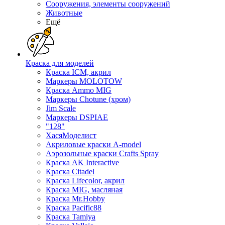
Сооружения, элементы сооружений
Животные
Ещё
Краска для моделей
Краска ICM, акрил
Маркеры MOLOTOW
Краска Ammo MIG
Маркеры Chotune (хром)
Jim Scale
Маркеры DSPIAE
"128"
ХасяМоделист
Акриловые краски A-model
Аэрозольные краски Crafts Spray
Краска AK Interactive
Краска Citadel
Краска Lifecolor, акрил
Краска MIG, масляная
Краска Mr.Hobby
Краска Pacific88
Краска Tamiya