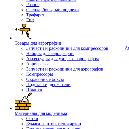
Разное
Сверла, боры, микродрели
Трафареты
Ещё
Товары для аэрографии
А
Запчасти и расходники для компрессоров
Наборы для аэрографии
Аксессуары для ухода за аэрографом
Аэрографы
Запчасти и расходники для аэрографов
Компрессоры
Окрасочные боксы
Подставки, держатели
Шланги
Материалы для моделизма
Сетки
Бумага, картон, пенокартон
Грунты, песок, камни, снег