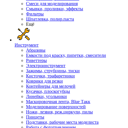
Смеси для моделирования
Смывки, проливки, эффекты
Фильтры
Шпатлевка, полир.паста
Ещё
Инструмент
Абразивы
Емкости под краску, пипетки, смесители
Риветтеры
Электроинструмент
Зажимы, струбцины, тиски
Кисточки, трафаретники
Коврики для резки
Контейнеры для мелочей
Кусачки, плоскогубцы
Линейки, угольники
Маскировочная лента, Blue Такк
Моделирование поверхностей
Ножи, лезвия, реж.циркули, пилы
Пинцеты
Подставки, рабочие места моделиста
Работа с фототравлением