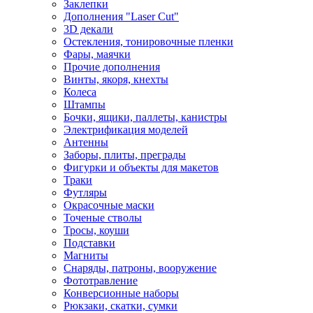
Заклепки
Дополнения "Laser Cut"
3D декали
Остекления, тонировочные пленки
Фары, маячки
Прочие дополнения
Винты, якоря, кнехты
Колеса
Штампы
Бочки, ящики, паллеты, канистры
Электрификация моделей
Антенны
Заборы, плиты, преграды
Фигурки и объекты для макетов
Траки
Футляры
Окрасочные маски
Точеные стволы
Тросы, коуши
Подставки
Магниты
Снаряды, патроны, вооружение
Фототравление
Конверсионные наборы
Рюкзаки, скатки, сумки