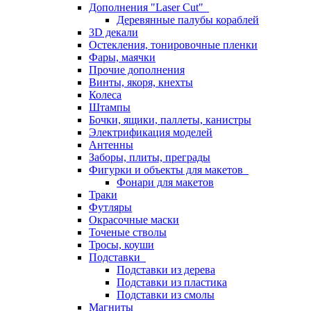
Дополнения "Laser Cut"
Деревянные палубы кораблей
3D декали
Остекления, тонировочные пленки
Фары, маячки
Прочие дополнения
Винты, якоря, кнехты
Колеса
Штампы
Бочки, ящики, паллеты, канистры
Электрификация моделей
Антенны
Заборы, плиты, преграды
Фигурки и объекты для макетов
Фонари для макетов
Траки
Футляры
Окрасочные маски
Точеные стволы
Тросы, коуши
Подставки
Подставки из дерева
Подставки из пластика
Подставки из смолы
Магниты