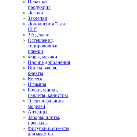
Печатная
продукция
Декали
Заклепки
Дополнения "Laser
Cut"
3D декали
Остекления,
тонировочные
пленки
Фары, маячки
Прочие дополнения
Винты, якоря,
кнехты
Колеса
Штампы
Бочки, ящики,
паллеты, канистры
Электрификация
моделей
Антенны
Заборы, плиты,
преграды
Фигурки и объекты
для макетов