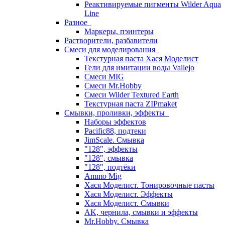
Реактивируемые пигменты Wilder Aqua
Line
Разное
Маркеры, пэинтеры
Растворители, разбавители
Смеси для моделирования
Текстурная паста Хася Моделист
Гели для имитации воды Vallejo
Смеси MIG
Смеси Mr.Hobby
Смеси Wilder Textured Earth
Текстурная паста ZIPmaket
Смывки, проливки, эффекты
Наборы эффектов
Pacific88, подтеки
JimScale. Смывка
"128", эффекты
"128", смывка
"128", подтёки
Ammo Mig
Хася Моделист. Тонировочные пасты
Хася Моделист. Эффекты
Хася Моделист. Смывки
AK, чернила, смывки и эффекты
Mr.Hobby. Смывка