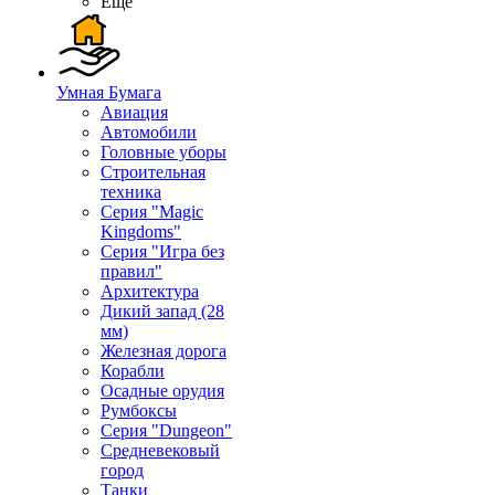
Ещё
Умная Бумага
Авиация
Автомобили
Головные уборы
Строительная
техника
Серия "Magic
Kingdoms"
Серия "Игра без
правил"
Архитектура
Дикий запад (28
мм)
Железная дорога
Корабли
Осадные орудия
Румбоксы
Серия "Dungeon"
Средневековый
город
Танки