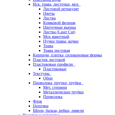
Иск. трава, листочки, мох
Листовой ретикулят
Цветы
Листва
Комковой фолиаж
Цветочные вьюны
Листва (Laser Cut)
Мох макетный
Пучки травы, кочки
Трава
Трава листовая
Кирпичи, плитка, силиконовые формы
Пластик листовой
Пластиковые профили
Пластиковые
Текстуры
Обои
Проволока, прутки, трубки
Мет. стержни
Металлические трубки
Проволока
Флок
Цепочки
Шпон, бальза, рейки, ламели