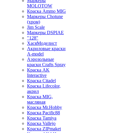
Маркеры
MOLOTOW
Краска Ammo MIG
Маркеры Chotune
(хром)
Jim Scale
Маркеры DSPIAE
"128"
ХасяМоделист
Акриловые краски
A-model
Аэрозольные
краски Crafts Spray
Краска AK
Interactive
Краска Citadel
Краска Lifecolor,
акрил
Краска MIG,
масляная
Краска Mr.Hobby
Краска Pacific88
Краска Tamiya
Краска Vallejo
Краска ZIPmaket