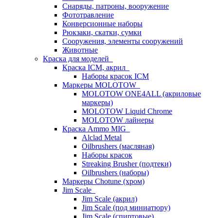
Снаряды, патроны, вооружение
Фототравление
Конверсионные наборы
Рюкзаки, скатки, сумки
Сооружения, элементы сооружений
Животные
Краска для моделей
Краска ICM, акрил
Наборы красок ICM
Маркеры MOLOTOW
MOLOTOW ONE4ALL (акриловые
маркеры)
MOLOTOW Liquid Chrome
MOLOTOW лайнеры
Краска Ammo MIG
Alclad Metal
Oilbrushers (масляная)
Наборы красок
Streaking Brusher (подтеки)
Oilbrushers (наборы)
Маркеры Chotune (хром)
Jim Scale
Jim Scale (акрил)
Jim Scale (под миниатюру)
Jim Scale (спиртовые)