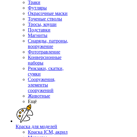
Траки
Футляры
Окрасочные маски
Точеные стволы
Тросы, коуши
Подставки
Магниты
Снаряды, патроны,
вооружение
Фототравление
Конверсионные
наборы
Рюкзаки, скатки,
сумки
Сооружения,
элементы
сооружений
Животные
Ещё
Краска для моделей
Краска ICM, акрил