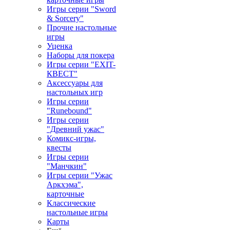
Игры серии "Sword
& Sorcery"
Прочие настольные
игры
Уценка
Наборы для покера
Игры серии "EXIT-
КВЕСТ"
Аксессуары для
настольных игр
Игры серии
"Runebound"
Игры серии
"Древний ужас"
Комикс-игры,
квесты
Игры серии
"Манчкин"
Игры серии "Ужас
Аркхэма",
карточные
Классические
настольные игры
Карты