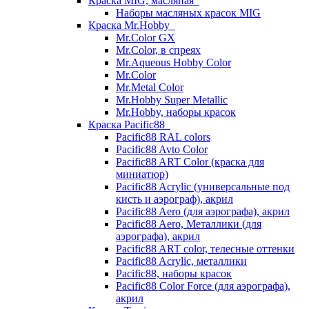
Краска MIG, масляная
Наборы масляных красок MIG
Краска Mr.Hobby
Mr.Color GX
Mr.Color, в спреях
Mr.Aqueous Hobby Color
Mr.Color
Mr.Metal Color
Mr.Hobby Super Metallic
Mr.Hobby, наборы красок
Краска Pacific88
Pacific88 RAL colors
Pacific88 Avto Color
Pacific88 ART Color (краска для
миниатюр)
Pacific88 Acrylic (универсальные под
кисть и аэрограф), акрил
Pacific88 Aero (для аэрографа), акрил
Pacific88 Aero, Металлики (для
аэрографа), акрил
Pacific88 ART color, телесные оттенки
Pacific88 Acrylic, металлики
Pacific88, наборы красок
Pacific88 Color Force (для аэрографа),
акрил