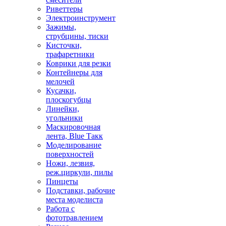
Риветтеры
Электроинструмент
Зажимы,
струбцины, тиски
Кисточки,
трафаретники
Коврики для резки
Контейнеры для
мелочей
Кусачки,
плоскогубцы
Линейки,
угольники
Маскировочная
лента, Blue Такк
Моделирование
поверхностей
Ножи, лезвия,
реж.циркули, пилы
Пинцеты
Подставки, рабочие
места моделиста
Работа с
фототравлением