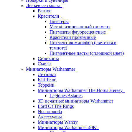
Подарки и сувениры
Литьевые смолы
Разное
Красители
Глиттеры
Металлизированный пигмент
Пигменты флуоресцентные
Красители прозрачные
Пигмент люминофор (светится в
темноте)
Пигментные пасты (сплошной цвет)
Силиконы
Смола
Миниатюры Warhammer
Литники
Kill Team
Террейн
Миниатюры Warhammer The Horus Heresy
Legiones Astartes
3D печатные миниатюры Warhammer
Lord Of The Rings
Necromunda
Аксессуары
Миниатюры Warcry
Миниатюры Warhammer 40K