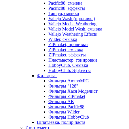
Pacific88, смывка
Pacific88, эффекты
Tamiya, смывка
Vallejo Wash (проливка)
Vallejo Mecha Weathering
Vallejo Model Wash, смывка
Vallejo Weathering Effects
Wilder, смывка
ZIPmaket, проливки
ZIPmaket, смывка
ZIPmaket, эффекты
Пластмастер, тонировки
HobbyClub. Смывка
HobbyClub. Эффекты
Фильтры
Фильтры AmmoMIG
Фильтры "128"
Фильтры Хася Моделист
Фильтры ZIPmaket
Фильтры AK
Фильтры Pacific88
Фильтры Wilder
Фильтры HobbyClub
Шпатлевка, полир.паста
Инструмент