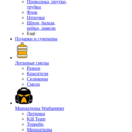
Проволока, прутки,
трубки
Флок
Цепочки
Шпон, бальза,
рейки, ламели
Ещё
Подарки и сувениры
Литьевые смолы
Разное
Красители
Силиконы
Смола
Миниатюры Warhammer
Литники
Kill Team
Террейн
Миниатюры