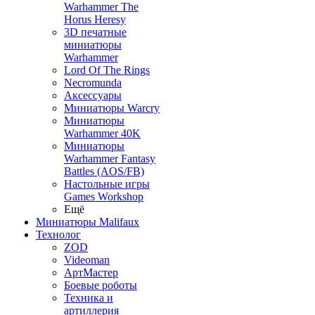
Warhammer The
Horus Heresy
3D печатные
миниатюры
Warhammer
Lord Of The Rings
Necromunda
Аксессуары
Миниатюры Warcry
Миниатюры
Warhammer 40K
Миниатюры
Warhammer Fantasy
Battles (AOS/FB)
Настольные игры
Games Workshop
Ещё
Миниатюры Malifaux
Технолог
ZOD
Videoman
АртМастер
Боевые роботы
Техника и
артиллерия