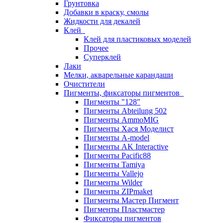
Грунтовка
Добавки в краску, смолы
Жидкости для декалей
Клей
Клей для пластиковых моделей
Прочее
Суперклей
Лаки
Мелки, акварельные карандаши
Очистители
Пигменты, фиксаторы пигментов
Пигменты "128"
Пигменты Abteilung 502
Пигменты AmmoMIG
Пигменты Хася Моделист
Пигменты A-model
Пигменты AK Interactive
Пигменты Pacific88
Пигменты Tamiya
Пигменты Vallejo
Пигменты Wilder
Пигменты ZIPmaket
Пигменты Мастер Пигмент
Пигменты Пластмастер
Фиксаторы пигментов