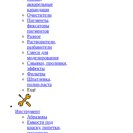
акварельные
карандаши
Очистители
Пигменты,
фиксаторы
пигментов
Разное
Растворители,
разбавители
Смеси для
моделирования
Смывки, проливки,
эффекты
Фильтры
Шпатлевка,
полир.паста
Ещё
Инструмент
Абразивы
Емкости под
краску, пипетки,
смесители