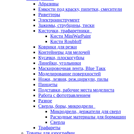
Абразивы
Емкости под краску, пипетки, смесители
Риветтеры
Электроинструмент
Зажимы, струбцины, тиски
Кисточки, трафаретники
Кисти MiniWarPaint
Кисти Roubloff
Коврики для резки
Контейнеры для мелочей
Кусачки, плоскогубцы
Линейки, угольники
Маскировочная лента, Blue Такк
Моделирование поверхностей
Ножи, лезвия, реж.циркули, пилы
Пинцеты
Подставки, рабочие места моделиста
Работа с фототравлением
Разное
Сверла, боры, микродрели
Микродрели, держатели для сверл
Расходные материалы для бормашин
Сверла
Трафареты
Товары для аэрографии