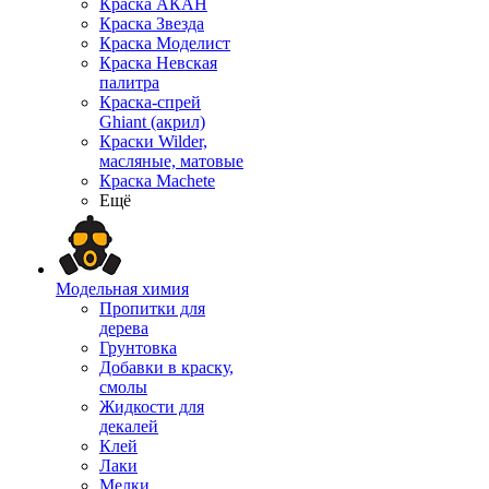
Краска АКАН
Краска Звезда
Краска Моделист
Краска Невская
палитра
Краска-спрей
Ghiant (акрил)
Краски Wilder,
масляные, матовые
Краска Machete
Ещё
Модельная химия
Пропитки для
дерева
Грунтовка
Добавки в краску,
смолы
Жидкости для
декалей
Клей
Лаки
Мелки,