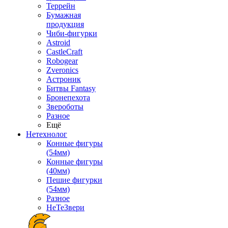
Террейн
Бумажная
продукция
Чиби-фигурки
Astroid
CastleCraft
Robogear
Zveronics
Астроник
Битвы Fantasy
Бронепехота
Звероботы
Разное
Ещё
Нетехнолог
Конные фигуры
(54мм)
Конные фигуры
(40мм)
Пешие фигурки
(54мм)
Разное
НеТеЗвери