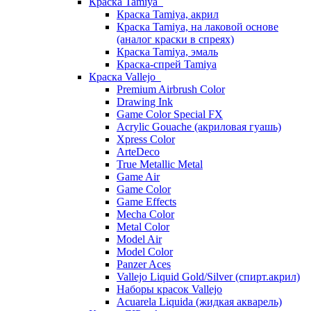
Краска Tamiya
Краска Tamiya, акрил
Краска Tamiya, на лаковой основе
(аналог краски в спреях)
Краска Tamiya, эмаль
Краска-спрей Tamiya
Краска Vallejo
Premium Airbrush Color
Drawing Ink
Game Color Special FX
Acrylic Gouache (акриловая гуашь)
Xpress Color
ArteDeco
True Metallic Metal
Game Air
Game Color
Game Effects
Mecha Color
Metal Color
Model Air
Model Color
Panzer Aces
Vallejo Liquid Gold/Silver (спирт.акрил)
Наборы красок Vallejo
Acuarela Liquida (жидкая акварель)