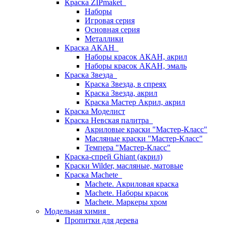
Краска ZIPmaket
Наборы
Игровая серия
Основная серия
Металлики
Краска АКАН
Наборы красок АКАН, акрил
Наборы красок АКАН, эмаль
Краска Звезда
Краска Звезда, в спреях
Краска Звезда, акрил
Краска Мастер Акрил, акрил
Краска Моделист
Краска Невская палитра
Акриловые краски "Мастер-Класс"
Масляные краски "Мастер-Класс"
Темпера "Мастер-Класс"
Краска-спрей Ghiant (акрил)
Краски Wilder, масляные, матовые
Краска Machete
Machete. Акриловая краска
Machete. Наборы красок
Machete. Маркеры хром
Модельная химия
Пропитки для дерева