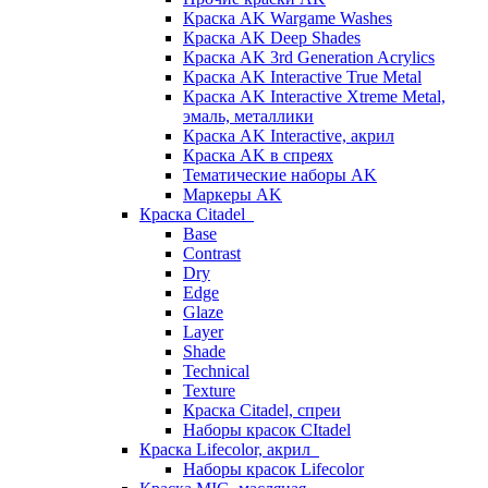
Краска AK Wargame Washes
Краска AK Deep Shades
Краска AK 3rd Generation Acrylics
Краска AK Interactive True Metal
Краска AK Interactive Xtreme Metal,
эмаль, металлики
Краска AK Interactive, акрил
Краска AK в спреях
Тематические наборы AK
Маркеры AK
Краска Citadel
Base
Contrast
Dry
Edge
Glaze
Layer
Shade
Technical
Texture
Краска Citadel, спреи
Наборы красок CItadel
Краска Lifecolor, акрил
Наборы красок Lifecolor