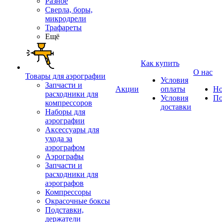
Разное
Сверла, боры,
микродрели
Трафареты
Ещё
Как купить
О нас
Товары для аэрографии
Условия
Запчасти и
Акции
оплаты
Но
расходники для
Условия
По
компрессоров
доставки
Наборы для
аэрографии
Аксессуары для
ухода за
аэрографом
Аэрографы
Запчасти и
расходники для
аэрографов
Компрессоры
Окрасочные боксы
Подставки,
держатели