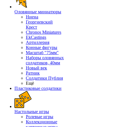
Оловянные миниатюры
Ниена
Георгиевский
Крест
Chronos Miniatures
EkCastings
Артиллерия
Конные фигуры
Масштаб "75мм"
Наборы оловянных
солдатиков, 40мм
Новый век
Ратник
Солдатики Публия
Ещё
Пластиковые солдатики
Настольные игры
Ролевые игры
Коллекционные
карточные игры