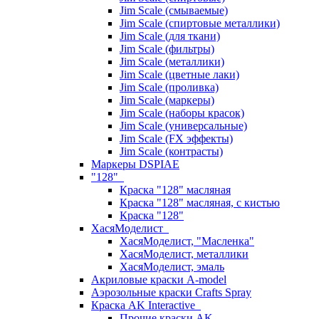
Jim Scale (смываемые)
Jim Scale (спиртовые металлики)
Jim Scale (для ткани)
Jim Scale (фильтры)
Jim Scale (металлики)
Jim Scale (цветные лаки)
Jim Scale (проливка)
Jim Scale (маркеры)
Jim Scale (наборы красок)
Jim Scale (универсальные)
Jim Scale (FX эффекты)
Jim Scale (контрасты)
Маркеры DSPIAE
"128"
Краска "128" масляная
Краска "128" масляная, с кистью
Краска "128"
ХасяМоделист
ХасяМоделист, "Масленка"
ХасяМоделист, металлики
ХасяМоделист, эмаль
Акриловые краски A-model
Аэрозольные краски Crafts Spray
Краска AK Interactive
Прочие краски AK