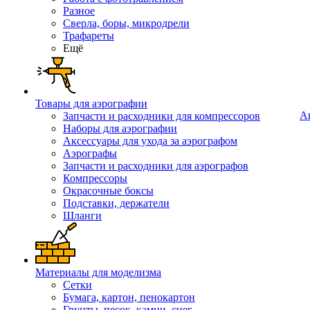
Разное
Сверла, боры, микродрели
Трафареты
Ещё
Товары для аэрографии
А
Запчасти и расходники для компрессоров
Наборы для аэрографии
Аксессуары для ухода за аэрографом
Аэрографы
Запчасти и расходники для аэрографов
Компрессоры
Окрасочные боксы
Подставки, держатели
Шланги
Материалы для моделизма
Сетки
Бумага, картон, пенокартон
Грунты, песок, камни, снег