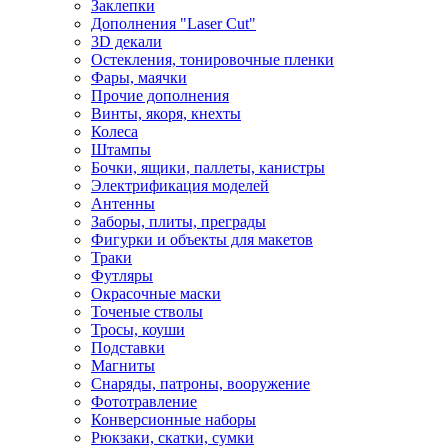
Заклепки
Дополнения "Laser Cut"
3D декали
Остекления, тонировочные пленки
Фары, маячки
Прочие дополнения
Винты, якоря, кнехты
Колеса
Штампы
Бочки, ящики, паллеты, канистры
Электрификация моделей
Антенны
Заборы, плиты, преграды
Фигурки и объекты для макетов
Траки
Футляры
Окрасочные маски
Точеные стволы
Тросы, коуши
Подставки
Магниты
Снаряды, патроны, вооружение
Фототравление
Конверсионные наборы
Рюкзаки, скатки, сумки