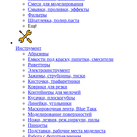
Смеси для моделирования
Смывки, проливки, эффекты
Фильтры
Шпатлевка, полир.паста
Ещё
Инструмент
Абразивы
Емкости под краску, пипетки, смесители
Риветтеры
Электроинструмент
Зажимы, струбцины, тиски
Кисточки, трафаретники
Коврики для резки
Контейнеры для мелочей
Кусачки, плоскогубцы
Линейки, угольники
Маскировочная лента, Blue Такк
Моделирование поверхностей
Ножи, лезвия, реж.циркули, пилы
Пинцеты
Подставки, рабочие места моделиста
Работа с фототравлением