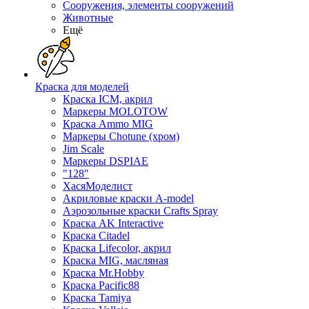
Сооружения, элементы сооружений
Животные
Ещё
Краска для моделей
Краска ICM, акрил
Маркеры MOLOTOW
Краска Ammo MIG
Маркеры Chotune (хром)
Jim Scale
Маркеры DSPIAE
"128"
ХасяМоделист
Акриловые краски A-model
Аэрозольные краски Crafts Spray
Краска AK Interactive
Краска Citadel
Краска Lifecolor, акрил
Краска MIG, масляная
Краска Mr.Hobby
Краска Pacific88
Краска Tamiya