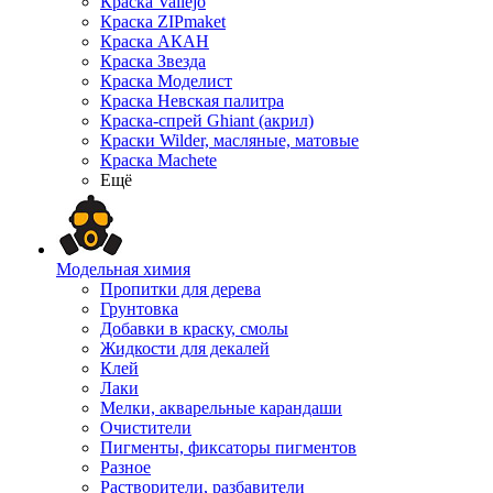
Краска Vallejo
Краска ZIPmaket
Краска АКАН
Краска Звезда
Краска Моделист
Краска Невская палитра
Краска-спрей Ghiant (акрил)
Краски Wilder, масляные, матовые
Краска Machete
Ещё
Модельная химия
Пропитки для дерева
Грунтовка
Добавки в краску, смолы
Жидкости для декалей
Клей
Лаки
Мелки, акварельные карандаши
Очистители
Пигменты, фиксаторы пигментов
Разное
Растворители, разбавители