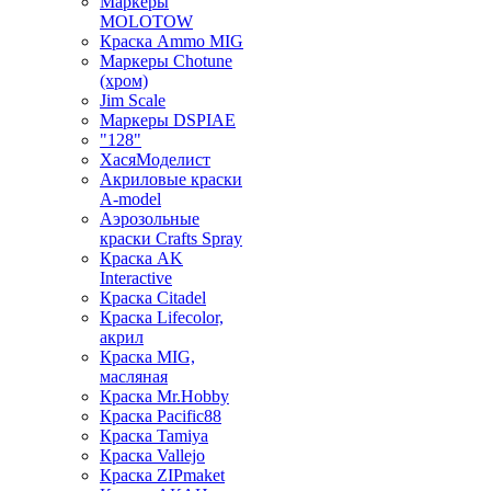
Маркеры
MOLOTOW
Краска Ammo MIG
Маркеры Chotune
(хром)
Jim Scale
Маркеры DSPIAE
"128"
ХасяМоделист
Акриловые краски
A-model
Аэрозольные
краски Crafts Spray
Краска AK
Interactive
Краска Citadel
Краска Lifecolor,
акрил
Краска MIG,
масляная
Краска Mr.Hobby
Краска Pacific88
Краска Tamiya
Краска Vallejo
Краска ZIPmaket