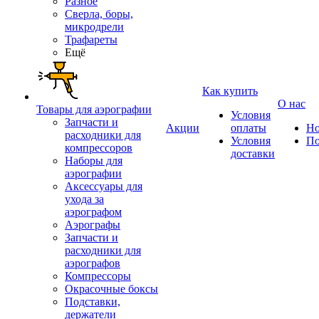
Разное
Сверла, боры,
микродрели
Трафареты
Ещё
Как купить
О нас
Товары для аэрографии
Условия
Запчасти и
Акции
оплаты
Но
расходники для
Условия
По
компрессоров
доставки
Наборы для
аэрографии
Аксессуары для
ухода за
аэрографом
Аэрографы
Запчасти и
расходники для
аэрографов
Компрессоры
Окрасочные боксы
Подставки,
держатели