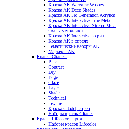
Краска AK Wargame Washes
Краска AK Deep Shades
Краска AK 3rd Generation Acrylics
Краска AK Interactive True Metal
Краска AK Interactive Xtreme Metal,
эмаль, металлики
Краска AK Interactive, акрил
Краска AK в спреях
Тематические наборы AK
Маркеры AK
Краска Citadel
Base
Contrast
Dry
Edge
Glaze
Layer
Shade
Technical
Texture
Краска Citadel, спреи
Наборы красок CItadel
Краска Lifecolor, акрил
Наборы красок Lifecolor