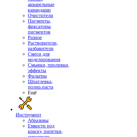
акварельные
карандаши
Очистители
Пигменты,
фиксаторы
пигментов
Разное
Растворители,
разбавители
Смеси для
моделирования
Смывки, проливки,
эффекты
Фильтры
Шпатлевка,
полир.паста
Ещё
Инструмент
Абразивы
Емкости под
краску, пипетки,
смесители