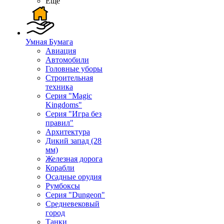
Ещё
Умная Бумага
Авиация
Автомобили
Головные уборы
Строительная
техника
Серия "Magic
Kingdoms"
Серия "Игра без
правил"
Архитектура
Дикий запад (28
мм)
Железная дорога
Корабли
Осадные орудия
Румбоксы
Серия "Dungeon"
Средневековый
город
Танки