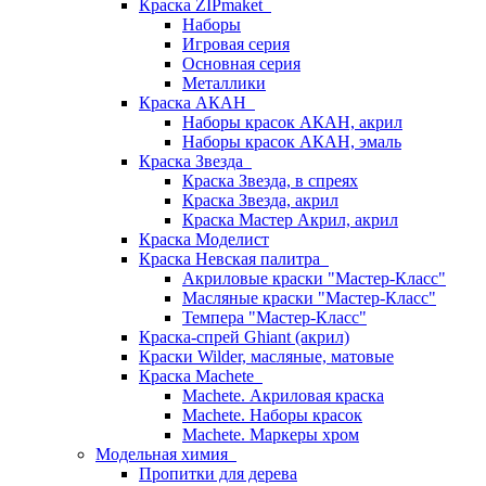
Краска ZIPmaket
Наборы
Игровая серия
Основная серия
Металлики
Краска АКАН
Наборы красок АКАН, акрил
Наборы красок АКАН, эмаль
Краска Звезда
Краска Звезда, в спреях
Краска Звезда, акрил
Краска Мастер Акрил, акрил
Краска Моделист
Краска Невская палитра
Акриловые краски "Мастер-Класс"
Масляные краски "Мастер-Класс"
Темпера "Мастер-Класс"
Краска-спрей Ghiant (акрил)
Краски Wilder, масляные, матовые
Краска Machete
Machete. Акриловая краска
Machete. Наборы красок
Machete. Маркеры хром
Модельная химия
Пропитки для дерева