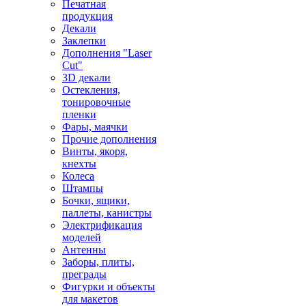
Печатная
продукция
Декали
Заклепки
Дополнения "Laser
Cut"
3D декали
Остекления,
тонировочные
пленки
Фары, маячки
Прочие дополнения
Винты, якоря,
кнехты
Колеса
Штампы
Бочки, ящики,
паллеты, канистры
Электрификация
моделей
Антенны
Заборы, плиты,
преграды
Фигурки и объекты
для макетов