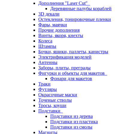
Дополнения "Laser Cut"
Деревянные палубы кораблей
3D декали
Остекления, тонировочные пленки
Фары, маячки
Прочие дополнения
Винты, якоря, кнехты
Колеса
Штампы
Бочки, ящики, паллеты, канистры
Электрификация моделей
Антенны
Заборы, плиты, преграды
Фигурки и объекты для макетов
Фонари для макетов
Траки
Футляры
Окрасочные маски
Точеные стволы
Тросы, коуши
Подставки
Подставки из дерева
Подставки из пластика
Подставки из смолы
Магниты