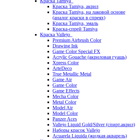
Краска Tamiya
Краска Tamiya, акрил
Краска Tamiya, на лаковой основе
(аналог краски в спреях)
Краска Tamiya, эмаль
Краска-спрей Tamiya
Краска Vallejo
Premium Airbrush Color
Drawing Ink
Game Color Special FX
Acrylic Gouache (акриловая гуашь)
Xpress Color
ArteDeco
True Metallic Metal
Game Air
Game Color
Game Effects
Mecha Color
Metal Color
Model Air
Model Color
Panzer Aces
Vallejo Liquid Gold/Silver (спирт.акрил)
Наборы красок Vallejo
Acuarela Liquida (жидкая акварель)