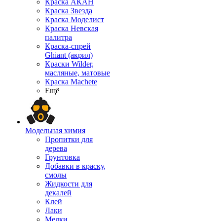
Краска АКАН
Краска Звезда
Краска Моделист
Краска Невская
палитра
Краска-спрей
Ghiant (акрил)
Краски Wilder,
масляные, матовые
Краска Machete
Ещё
Модельная химия
Пропитки для
дерева
Грунтовка
Добавки в краску,
смолы
Жидкости для
декалей
Клей
Лаки
Мелки,