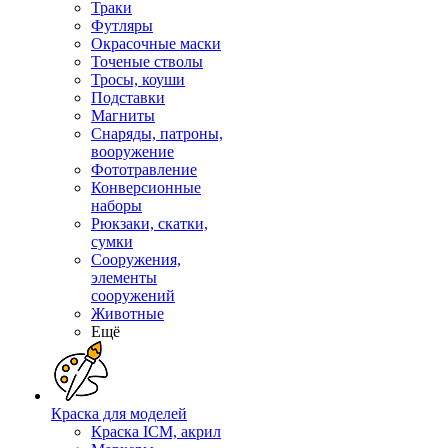
Траки
Футляры
Окрасочные маски
Точеные стволы
Тросы, коуши
Подставки
Магниты
Снаряды, патроны,
вооружение
Фототравление
Конверсионные
наборы
Рюкзаки, скатки,
сумки
Сооружения,
элементы
сооружений
Животные
Ещё
Краска для моделей
Краска ICM, акрил