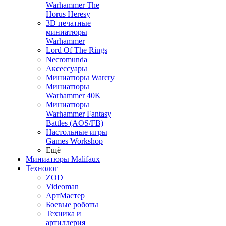
Warhammer The
Horus Heresy
3D печатные
миниатюры
Warhammer
Lord Of The Rings
Necromunda
Аксессуары
Миниатюры Warcry
Миниатюры
Warhammer 40K
Миниатюры
Warhammer Fantasy
Battles (AOS/FB)
Настольные игры
Games Workshop
Ещё
Миниатюры Malifaux
Технолог
ZOD
Videoman
АртМастер
Боевые роботы
Техника и
артиллерия