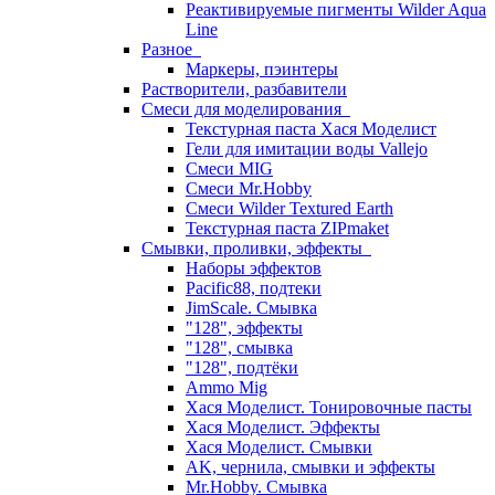
Реактивируемые пигменты Wilder Aqua
Line
Разное
Маркеры, пэинтеры
Растворители, разбавители
Смеси для моделирования
Текстурная паста Хася Моделист
Гели для имитации воды Vallejo
Смеси MIG
Смеси Mr.Hobby
Смеси Wilder Textured Earth
Текстурная паста ZIPmaket
Смывки, проливки, эффекты
Наборы эффектов
Pacific88, подтеки
JimScale. Смывка
"128", эффекты
"128", смывка
"128", подтёки
Ammo Mig
Хася Моделист. Тонировочные пасты
Хася Моделист. Эффекты
Хася Моделист. Смывки
AK, чернила, смывки и эффекты
Mr.Hobby. Смывка