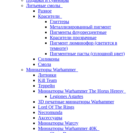
Подарки и сувениры
Литьевые смолы
Разное
Красители
Глиттеры
Металлизированный пигмент
Пигменты флуоресцентные
Красители прозрачные
Пигмент люминофор (светится в
темноте)
Пигментные пасты (сплошной цвет)
Силиконы
Смола
Миниатюры Warhammer
Литники
Kill Team
Террейн
Миниатюры Warhammer The Horus Heresy
Legiones Astartes
3D печатные миниатюры Warhammer
Lord Of The Rings
Necromunda
Аксессуары
Миниатюры Warcry
Миниатюры Warhammer 40K