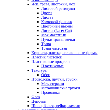
Иск. трава, листочки, мох
Листовой ретикулят
Цветы
Листва
Комковой фолиаж
Цветочные вьюны
Листва (Laser Cut)
Мох макетный
Пучки травы, кочки
Трава
Трава листовая
Кирпичи, плитка, силиконовые формы
Пластик листовой
Пластиковые профили
Пластиковые
Текстуры
Обои
Проволока, прутки, трубки
Мет. стержни
Металлические трубки
Проволока
Флок
Цепочки
Шпон, бальза, рейки, ламели