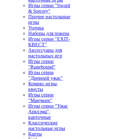
Игры серии "Sword
& Sorcery"
Прочие настольные
игры
Уценка
Наборы для покера
Игры серии "EXIT-
КВЕСТ"
Аксессуары для
настольных игр
Игры серии
"Runebound"
Игры серии
"Древний ужас"
Комикс-игры,
квесты
Игры серии
"Манчкин"
Игры серии "Ужас
Аркхэма",
карточные
Классические
настольные игры
Карты