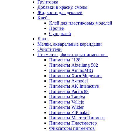
Грунтовка
Добавки в краску, смолы
Жидкости для декалей
Клей
Клей для пластиковых моделей
Прочее
Суперклей
Лаки
Мелки, акварельные карандаши
Очистители
Пигменты, фиксаторы пигментов
Пигменты "128"
Пигменты Abteilung 502
Пигменты AmmoMIG
Пигменты Хася Моделист
Пигменты A-model
Пигменты AK Interactive
Пигменты Pacific88
Пигменты Tamiya
Пигменты Vallejo
Пигменты Wilder
Пигменты ZIPmaket
Пигменты Мастер Пигмент
Пигменты Пластмастер
Фиксаторы пигментов