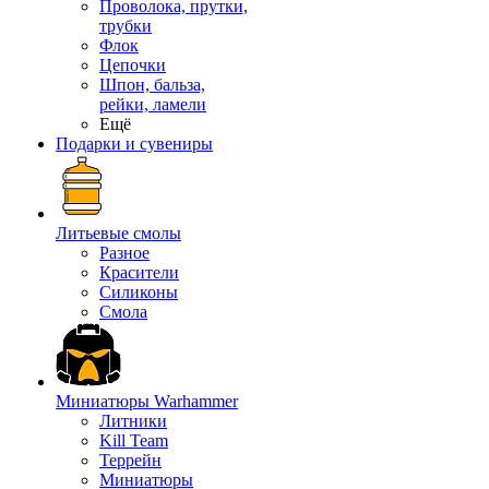
Проволока, прутки,
трубки
Флок
Цепочки
Шпон, бальза,
рейки, ламели
Ещё
Подарки и сувениры
Литьевые смолы
Разное
Красители
Силиконы
Смола
Миниатюры Warhammer
Литники
Kill Team
Террейн
Миниатюры