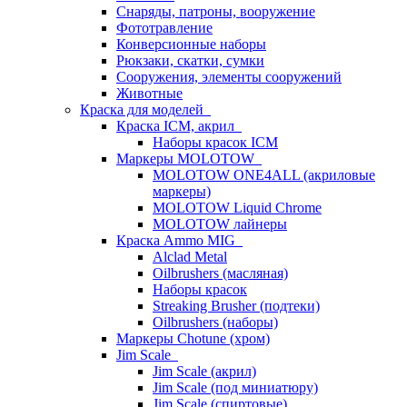
Снаряды, патроны, вооружение
Фототравление
Конверсионные наборы
Рюкзаки, скатки, сумки
Сооружения, элементы сооружений
Животные
Краска для моделей
Краска ICM, акрил
Наборы красок ICM
Маркеры MOLOTOW
MOLOTOW ONE4ALL (акриловые
маркеры)
MOLOTOW Liquid Chrome
MOLOTOW лайнеры
Краска Ammo MIG
Alclad Metal
Oilbrushers (масляная)
Наборы красок
Streaking Brusher (подтеки)
Oilbrushers (наборы)
Маркеры Chotune (хром)
Jim Scale
Jim Scale (акрил)
Jim Scale (под миниатюру)
Jim Scale (спиртовые)