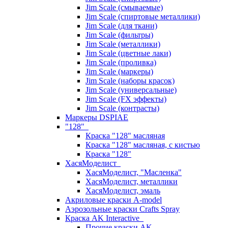
Jim Scale (смываемые)
Jim Scale (спиртовые металлики)
Jim Scale (для ткани)
Jim Scale (фильтры)
Jim Scale (металлики)
Jim Scale (цветные лаки)
Jim Scale (проливка)
Jim Scale (маркеры)
Jim Scale (наборы красок)
Jim Scale (универсальные)
Jim Scale (FX эффекты)
Jim Scale (контрасты)
Маркеры DSPIAE
"128"
Краска "128" масляная
Краска "128" масляная, с кистью
Краска "128"
ХасяМоделист
ХасяМоделист, "Масленка"
ХасяМоделист, металлики
ХасяМоделист, эмаль
Акриловые краски A-model
Аэрозольные краски Crafts Spray
Краска AK Interactive
Прочие краски AK