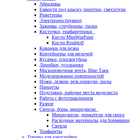
Абразивы
Емкости под краску, пипетки, смесители
Риветтеры
Электроинструмент
Зажимы, струбцины, тиски
Кисточки, трафаретники
Кисти MiniWarPaint
Кисти Roubloff
Коврики для резки
Контейнеры для мелочей
Кусачки, плоскогубцы
Линейки, угольники
Маскировочная лента, Blue Такк
Моделирование поверхностей
Ножи, лезвия, реж.циркули, пилы
Пинцеты
Подставки, рабочие места моделиста
Работа с фототравлением
Разное
Сверла, боры, микродрели
Микродрели, держатели для сверл
Расходные материалы для бормашин
Сверла
Трафареты
Товары для аэрографии