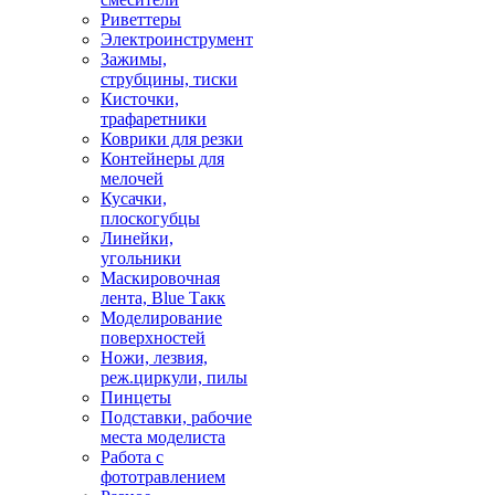
Риветтеры
Электроинструмент
Зажимы,
струбцины, тиски
Кисточки,
трафаретники
Коврики для резки
Контейнеры для
мелочей
Кусачки,
плоскогубцы
Линейки,
угольники
Маскировочная
лента, Blue Такк
Моделирование
поверхностей
Ножи, лезвия,
реж.циркули, пилы
Пинцеты
Подставки, рабочие
места моделиста
Работа с
фототравлением