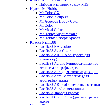
Краска MIG, масляная
Наборы масляных красок MIG
Краска Mr.Hobby
Mr.Color GX
Mr.Color, в спреях
Mr.Aqueous Hobby Color
Mr.Color
Mr.Metal Color
Mr.Hobby Super Metallic
Mr.Hobby, наборы красок
Краска Pacific88
Pacific88 RAL colors
Pacific88 Avto Color
Pacific88 ART Color (краска для
миниатюр)
Pacific88 Acrylic (универсальные под
кисть и аэрограф), акрил
Pacific88 Aero (для аэрографа), акрил
Pacific88 Aero, Металлики (для
аэрографа), акрил
Pacific88 ART color, телесные оттенки
Pacific88 Acrylic, металлики
Pacific88, наборы красок
Pacific88 Color Force (для аэрографа),
акрил