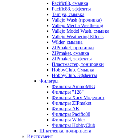
Pacific88, смывка
Pacific88, эффекты
Tamiya, смывка
Vallejo Wash (проливка)
Vallejo Mecha Weathering
Vallejo Model Wash, смывка
Vallejo Weathering Effects
Wilder, смывка
ZIPmaket, проливки
ZIPmaket, смывка
ZIPmaket, эффекты
Пластмастер, тонировки
HobbyClub. Смывка
HobbyClub. Эффекты
Фильтры
Фильтры AmmoMIG
Фильтры "128"
Фильтры Хася Моделист
Фильтры ZIPmaket
Фильтры AK
Фильтры Pacific88
Фильтры Wilder
Фильтры HobbyClub
Шпатлевка, полир.паста
Инструмент