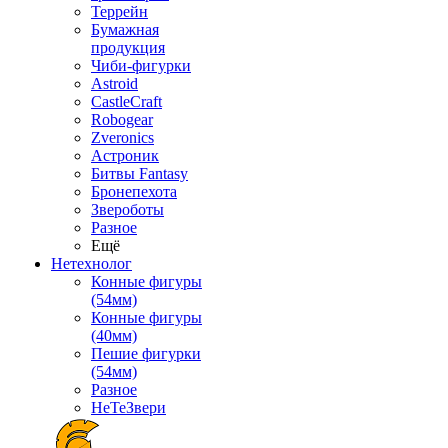
Террейн
Бумажная
продукция
Чиби-фигурки
Astroid
CastleCraft
Robogear
Zveronics
Астроник
Битвы Fantasy
Бронепехота
Звероботы
Разное
Ещё
Нетехнолог
Конные фигуры
(54мм)
Конные фигуры
(40мм)
Пешие фигурки
(54мм)
Разное
НеТеЗвери