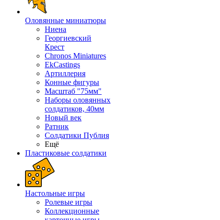
Оловянные миниатюры
Ниена
Георгиевский
Крест
Chronos Miniatures
EkCastings
Артиллерия
Конные фигуры
Масштаб "75мм"
Наборы оловянных
солдатиков, 40мм
Новый век
Ратник
Солдатики Публия
Ещё
Пластиковые солдатики
Настольные игры
Ролевые игры
Коллекционные
карточные игры